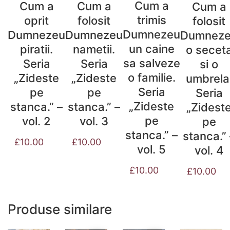
Cum a
Cum a
Cum a
Cum a
trimis
folosit
oprit
folosit
Dumnezeu
Dumnezeu
Dumnezeu
Dumnez
un caine
nametii.
piratii.
o secet
sa salveze
Seria
Seria
si o
o familie.
„Zideste
„Zideste
umbrela
Seria
pe
pe
Seria
„Zideste
stanca.” –
stanca.” –
„Zidest
pe
vol. 3
vol. 2
pe
stanca.” –
stanca.” 
£
10.00
£
10.00
vol. 5
vol. 4
£
10.00
£
10.00
Produse similare