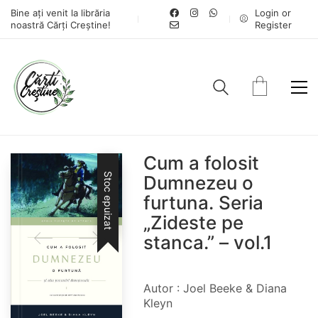
Bine ați venit la librăria
Login or
noastră Cărți Creștine!
Register
Cum a folosit
Stoc epuizat
Dumnezeu o
furtuna. Seria
„Zideste pe
stanca.” – vol.1
Autor : Joel Beeke & Diana
Kleyn