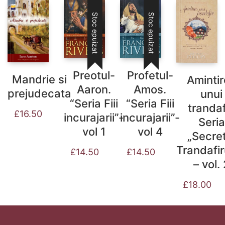
Stoc epuizat
Stoc epuizat
Preotul-
Profetul-
Mandrie si
Aminti
Aaron.
Amos.
prejudecata
unui
“Seria Fiii
“Seria Fiii
trandaf
£
16.50
incurajarii”-
incurajarii”-
Seria
vol 1
vol 4
„Secret
Trandafir
£
14.50
£
14.50
– vol.
£
18.00