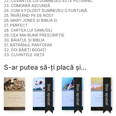
22. CUVÂNTUL LUI DUMNEZEU ESTE PUTERNIC
23. COMOARĂ ASCUNSĂ
24. CUM A FOLOSIT DUMNEZEU O FURTUNĂ
25. ÎNVĂȚÂND PE DE ROST
26. MARY JONES ȘI BIBLIA EI
27. PERFECT
28. CARTEA LUI SAMUSILI
29. CEA MAI BUNĂ PRESCRIPȚIE
30. BĂIATUL ȘI BIBLIA
31. BĂTRÂNUL PANTOFAR
32. DOI BĂIEȚI BOGAȚI
33. CUVINTELE VIEȚII
S-ar putea să-ți placă și…
Stoc epuizat
Stoc epuizat
Stoc epuizat