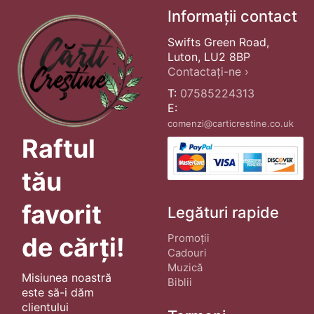
Informații contact
Swifts Green Road,
Luton, LU2 8BP
Contactați-ne ›
T:
07585224313
E:
comenzi@carticrestine.co.uk
Raftul
tău
favorit
Legături rapide
Promoții
de cărți!
Cadouri
Muzică
Misiunea noastră
Biblii
este să-i dăm
clientului