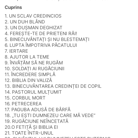
Cuprins
1. UN SCLAV CREDINCIOS
2. UN DUH BLÂND
3. UN DUȘMAN DEGHIZAT
4. FEREȘTE-TE DE PRIETENI RĂI!
5. BINECUVÂNTAȚI ȘI NU BLESTEMAȚI
6. LUPTA ÎMPOTRIVA PĂCATULUI
7. IERTARE
8. AJUTOR LA TEME
9. ÎNVĂȚĂM SĂ NE RUGĂM
10. SOLDAȚI AI RUGĂCIUNII
11. ÎNCREDERE SIMPLĂ
12. BIBLIA DIN VALIZĂ
13. BINECUVÂNTAREA CREDINȚEI DE COPIL
14. PASTORUL MULȚUMIT
15. CORBUL MORT
16. PETRECEREA
17. PAGUBA ADUSĂ DE BÂRFĂ
18. „TU EȘTI DUMNEZEU CARE MĂ VEDE”
19. RUGĂCIUNE NEÎNCETATĂ
20.O FETIȚĂ ȘI BIBLIA EI
21. TOATE ÎNTR-UNUL