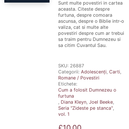
Sunt multe povestiri in cartea
aceasta. Citeste despre
furtuna, despre comoara
ascunsa, despre o Biblie intr-o
valiza, cat si multe alte
povestiri despre cum ar trebui
sa traim pentru Dumnezeu si
sa citim Cuvantul Sau.
SKU:
26887
Categorii:
Adolescenți
,
Carti
,
Romane / Povestiri
Etichete:
Cum a folosit Dumnezeu o
furtuna
,
Diana Kleyn
,
Joel Beeke
,
Seria "Zideste pe stanca"
,
vol. 1
£
10.00