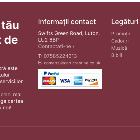
Informații contact
Legături
 tău
Swifts Green Road, Luton,
Promoții
t de
LU2 8BP
Cadouri
Contactați-ne ›
Muzică
Biblii
T:
07585224313
E:
comenzi@carticrestine.co.uk
tră este
ului
erviciilor
 celei mai
ege cartea
 noi!