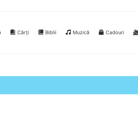
ă
Cărți
Biblii
Muzică
Cadouri