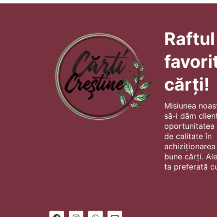
Raftul
favori
cărți!
Misiunea noas
să-i dăm client
oportunitatea s
de calitate în
achiziționarea
bune cărți. Al
ta preferată cu