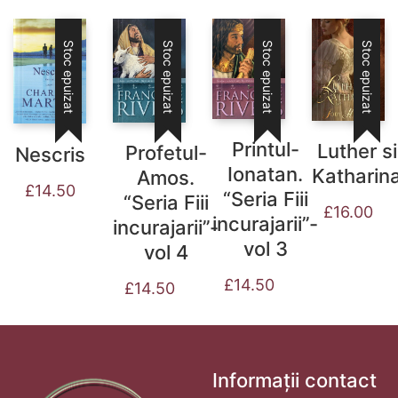
Stoc epuizat
Stoc epuizat
Stoc epuizat
Stoc epuizat
Printul-
Luther si
Profetul-
Nescris
Ionatan.
Katharin
Amos.
£
14.50
“Seria Fiii
“Seria Fiii
£
16.00
incurajarii”-
incurajarii”-
vol 3
vol 4
£
14.50
£
14.50
Informații contact