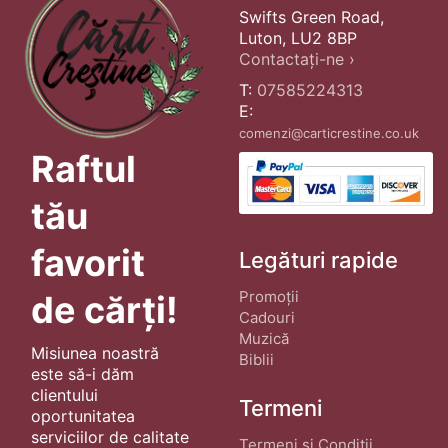
Swifts Green Road,
Luton, LU2 8BP
Contactați-ne ›
T:
07585224313
E:
comenzi@carticrestine.co.uk
Raftul
tău
favorit
Legături rapide
Promoții
de cărți!
Cadouri
Muzică
Misiunea noastră
Biblii
este să-i dăm
clientului
Termeni
oportunitatea
serviciilor de calitate
Termeni si Conditii