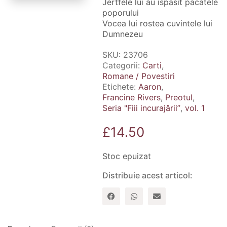
Jertfele lui au ispasit pacatele
poporului
Vocea lui rostea cuvintele lui
Dumnezeu
SKU:
23706
Categorii:
Carti
,
Romane / Povestiri
Etichete:
Aaron
,
Francine Rivers
,
Preotul
,
Seria "Fiii incurajării”
,
vol. 1
£
14.50
Stoc epuizat
Distribuie acest articol: