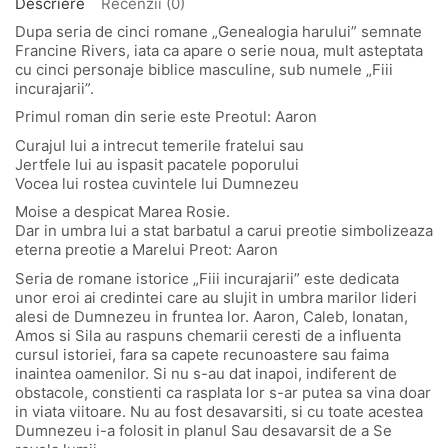
Descriere
Recenzii (0)
Dupa seria de cinci romane „Genealogia harului” semnate
Francine Rivers, iata ca apare o serie noua, mult asteptata
cu cinci personaje biblice masculine, sub numele „Fiii
incurajarii”.
Primul roman din serie este Preotul: Aaron
Curajul lui a intrecut temerile fratelui sau
Jertfele lui au ispasit pacatele poporului
Vocea lui rostea cuvintele lui Dumnezeu
Moise a despicat Marea Rosie.
Dar in umbra lui a stat barbatul a carui preotie simbolizeaza
eterna preotie a Marelui Preot: Aaron
Seria de romane istorice „Fiii incurajarii” este dedicata
unor eroi ai credintei care au slujit in umbra marilor lideri
alesi de Dumnezeu in fruntea lor. Aaron, Caleb, Ionatan,
Amos si Sila au raspuns chemarii ceresti de a influenta
cursul istoriei, fara sa capete recunoastere sau faima
inaintea oamenilor. Si nu s-au dat inapoi, indiferent de
obstacole, constienti ca rasplata lor s-ar putea sa vina doar
in viata viitoare. Nu au fost desavarsiti, si cu toate acestea
Dumnezeu i-a folosit in planul Sau desavarsit de a Se