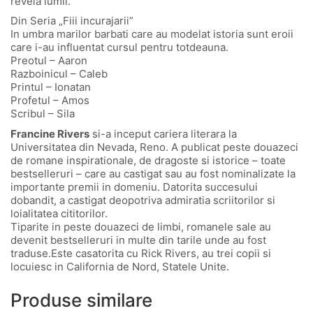
revela lumii.
Din Seria „Fiii incurajarii”
In umbra marilor barbati care au modelat istoria sunt eroii
care i-au influentat cursul pentru totdeauna.
Preotul – Aaron
Razboinicul – Caleb
Printul – Ionatan
Profetul – Amos
Scribul – Sila
Francine Rivers
si-a inceput cariera literara la
Universitatea din Nevada, Reno. A publicat peste douazeci
de romane inspirationale, de dragoste si istorice – toate
bestselleruri – care au castigat sau au fost nominalizate la
importante premii in domeniu. Datorita succesului
dobandit, a castigat deopotriva admiratia scriitorilor si
loialitatea cititorilor.
Tiparite in peste douazeci de limbi, romanele sale au
devenit best­selleruri in multe din tarile unde au fost
traduse.Este casatorita cu Rick Rivers, au trei copii si
locuiesc in California de Nord, Statele Unite.
Produse similare