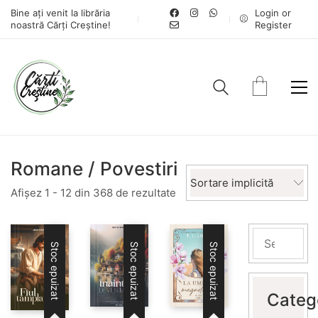
Bine ați venit la librăria
Login or
noastră Cărți Creștine!
Register
Romane / Povestiri
Sortare implicită
Afișez 1 - 12 din 368 de rezultate
Stoc epuizat
Stoc epuizat
Stoc epuizat
Categ