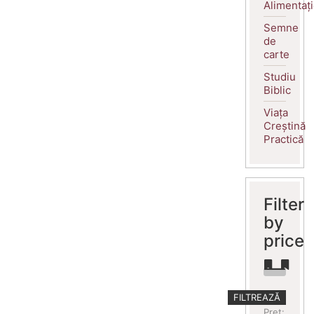
Alimentaț
Semne
de
carte
Studiu
Biblic
Viața
Creștină
Practică
Filter
by
price
Preț
Preț
FILTREAZĂ
minim
maxim
Preț: