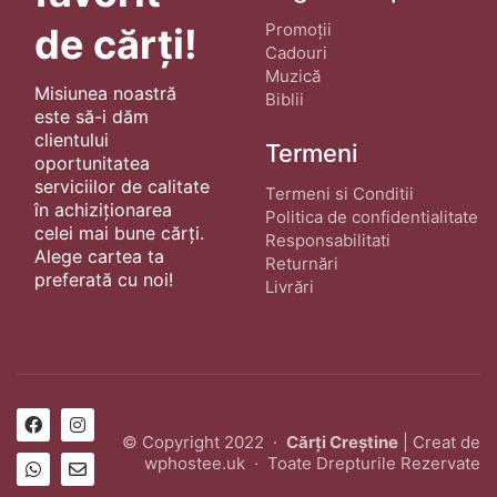
Promoții
de cărți!
Cadouri
Muzică
Misiunea noastră
Biblii
este să-i dăm
clientului
Termeni
oportunitatea
serviciilor de calitate
Termeni si Conditii
în achiziționarea
Politica de confidentialitate
celei mai bune cărți.
Responsabilitati
Alege cartea ta
Returnări
preferată cu noi!
Livrări
© Copyright 2022 ·
Cărți Creștine
| Creat de
wphostee.uk
· Toate Drepturile Rezervate