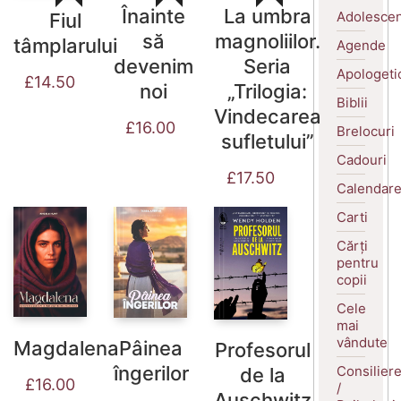
La umbra
Înainte
Adolescen
Fiul
magnoliilor.
să
tâmplarului
Agende
Seria
devenim
Apologeti
£
14.50
„Trilogia:
noi
Biblii
Vindecarea
£
16.00
Brelocuri
sufletului”
Cadouri
£
17.50
Calendar
Carti
Cărți
pentru
copii
Cele
mai
vândute
Magdalena
Pâinea
Profesorul
îngerilor
Consilier
de la
£
16.00
/
Auschwitz