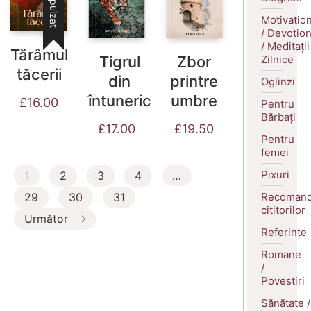
Motivatio
/ Devotio
/ Meditații
Tărâmul
Zilnice
Tigrul
Zbor
tăcerii
din
printre
Oglinzi
întuneric
umbre
£
16.00
Pentru
Bărbați
£
17.00
£
19.50
Pentru
femei
Pixuri
1
2
3
4
…
Recomand
29
30
31
cititorilor
Următor
Referințe
Romane
/
Povestiri
Sănătate /