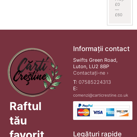
£0
—
£60
Informații contact
Swifts Green Road,
Luton, LU2 8BP
Contactați-ne ›
T:
07585224313
E:
comenzi@carticrestine.co.uk
Raftul
tău
favorit
Legături rapide