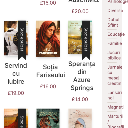
Psihologi
£
16.00
Diverse
£
20.00
Duhul
Sfânt
Stoc epuizat
Stoc epuizat
Educație
Familie
Jocuri
biblice
Speranța
Servind
Soția
Jurnale
din
cu
cu
Fariseului
mesaj
Azure
iubire
crestin
£
16.00
Springs
Lansări
£
19.00
noi
£
14.00
Magneti
Mărturii
Stoc epuizat
/
Biografii