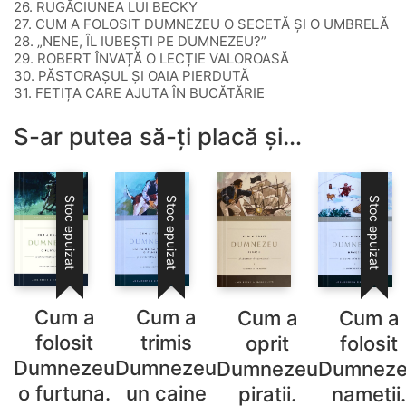
26. RUGĂCIUNEA LUI BECKY
27. CUM A FOLOSIT DUMNEZEU O SECETĂ ȘI O UMBRELĂ
28. „NENE, ÎL IUBEȘTI PE DUMNEZEU?”
29. ROBERT ÎNVAȚĂ O LECȚIE VALOROASĂ
30. PĂSTORAȘUL ȘI OAIA PIERDUTĂ
31. FETIȚA CARE AJUTA ÎN BUCĂTĂRIE
S-ar putea să-ți placă și…
Stoc epuizat
Stoc epuizat
Stoc epuizat
Cum a
Cum a
Cum a
Cum a
folosit
trimis
folosit
oprit
Dumnezeu
Dumnezeu
Dumnez
Dumnezeu
o furtuna.
un caine
nametii.
piratii.