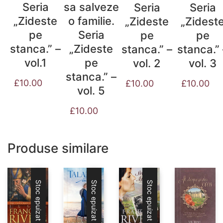
Seria
sa salveze
Seria
Seria
„Zideste
o familie.
„Zidest
„Zideste
pe
Seria
pe
pe
stanca.” –
„Zideste
stanca.” 
stanca.” –
vol.1
pe
vol. 3
vol. 2
stanca.” –
£
10.00
£
10.00
£
10.00
vol. 5
£
10.00
Produse similare
Stoc epuizat
Stoc epuizat
Stoc epuizat