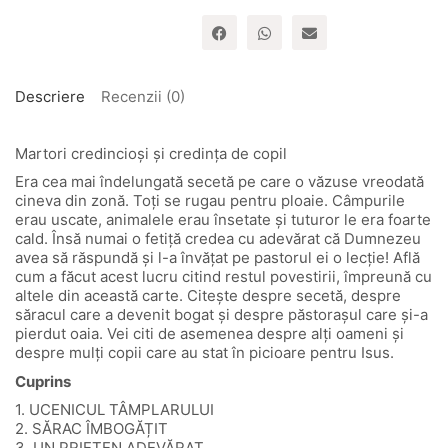
Descriere
Recenzii (0)
Martori credincioși și credința de copil
Era cea mai îndelungată secetă pe care o văzuse vreodată
cineva din zonă. Toți se rugau pentru ploaie. Câmpurile
erau uscate, animalele erau însetate și tuturor le era foarte
cald. Însă numai o fetiță credea cu adevărat că Dumnezeu
avea să răspundă și l-a învățat pe pastorul ei o lecție! Află
cum a făcut acest lucru citind restul povestirii, împreună cu
altele din această carte. Citește despre secetă, despre
săracul care a devenit bogat și despre păstorașul care și-a
pierdut oaia. Vei citi de asemenea despre alți oameni și
despre mulți copii care au stat în picioare pentru Isus.
Cuprins
1. UCENICUL TÂMPLARULUI
2. SĂRAC ÎMBOGĂȚIT
3. UN PRIETEN ADEVĂRAT