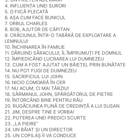
4. INFLUENȚA UNEI SURORI
5. O FIICĂ PLECATĂ
6. AȘA CUM FACE BUNICUL
7. ORBUL CHARLES
8. BOB, AJUTOR DE CĂPITAN
9. CRĂCIUNUL ÎNTR-O TABĂRĂ DE EXPLOATARE A
LEMNULUI
10. ÎNCHINAREA ÎN FAMILIE
11. DĂRUIND SĂRACULUI, ÎL ÎMPRUMUȚI PE DOMNUL
12. ÎMPIEDICÂND LUCRAREA LUI DUMNEZEU
13. CUM A FOST AJUTAT UN BĂIEȚEL PRIN BUNĂTATE
14. NU POT FUGI DE DUMNEZEU
15. SACRIFICIUL LUI JOHN
16. NICIO COMOARĂ ÎN CER
17. NU ACUM, CI MAI TÂRZIU!
18. SĂRMANUL JOHN, SPĂRGĂTORUL DE PIETRE
19. ÎNTORCÂND BINE PENTRU RĂU
20. RUGĂCIUNEA PLINĂ DE CREDINȚĂ A LUI SUSAN
21. JIM, DESPRE TINE E VORBA!
22. PUTEREA UNEI PREDICI SCURTE
23. „LA PIEIRE”
24. UN BĂIAT ȘI UN DIRECTOR
25. UN COPILAȘ ÎI VA CONDUCE