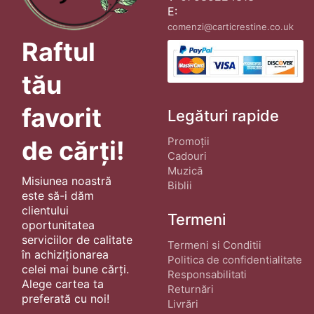
E:
comenzi@carticrestine.co.uk
Raftul
tău
favorit
Legături rapide
Promoții
de cărți!
Cadouri
Muzică
Misiunea noastră
Biblii
este să-i dăm
clientului
Termeni
oportunitatea
serviciilor de calitate
Termeni si Conditii
în achiziționarea
Politica de confidentialitate
celei mai bune cărți.
Responsabilitati
Alege cartea ta
Returnări
preferată cu noi!
Livrări