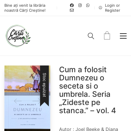
Bine ați venit la librăria
Login or
noastră Cărți Creștine!
Register
Cum a folosit
Stoc epuizat
Dumnezeu o
seceta si o
umbrela. Seria
„Zideste pe
stanca.” – vol. 4
Autor : Joel Beeke & Diana