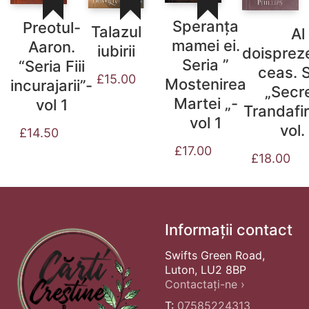
Speranța
Preotul-
Talazul
Al
mamei ei.
Aaron.
iubirii
doisprez
Seria ”
“Seria Fiii
ceas. S
£
15.00
Mostenirea
incurajarii”-
„Secre
Martei „-
vol 1
Trandafir
vol 1
vol.
£
14.50
£
17.00
£
18.00
Informații contact
Swifts Green Road,
Luton, LU2 8BP
Contactați-ne ›
T:
07585224313