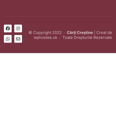
© Copyright 2022 ·
Cărți Creștine
| Creat de
wphostee.uk
· Toate Drepturile Rezervate