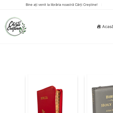
Bine ați venit la librăria noastră Cărți Creștine!
Acas