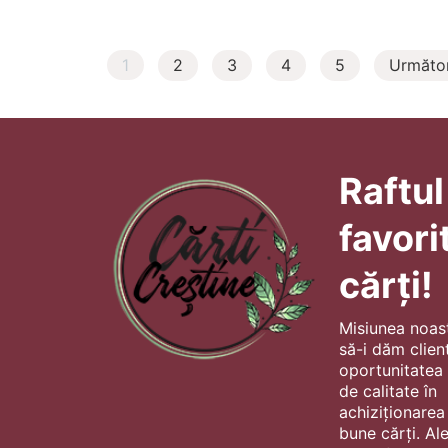
1
2
3
4
5
Următo
Raftul
favori
cărți!
Misiunea noas
să-i dăm client
oportunitatea s
de calitate în
achiziționarea
bune cărți. Al