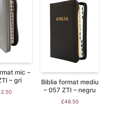
ormat mic –
TI – gri
Biblia format mediu
– 057 ZTI – negru
42.50
£
48.50