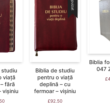
Stoc epuizat
Biblia f
047 Z
 studiu
Biblia de studiu
o viață
pentru o viață
£
 – fără
deplină – cu
 vișiniu
fermoar – vișiniu
.50
£
92.50