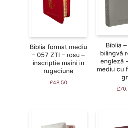
Biblia –
Biblia format mediu
bilingvă
– 057 ZTI – rosu –
engleză 
inscriptie maini in
mediu cu 
rugaciune
gr
£
48.50
£
70