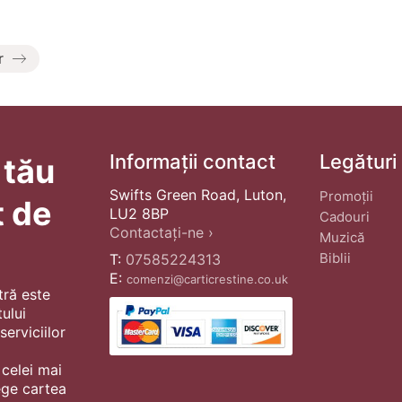
r
Informații contact
Legături
 tău
Swifts Green Road, Luton,
Promoții
t de
LU2 8BP
Cadouri
Contactați-ne ›
Muzică
Biblii
T:
07585224313
E:
comenzi@carticrestine.co.uk
tră este
ului
erviciilor
 celei mai
ege cartea