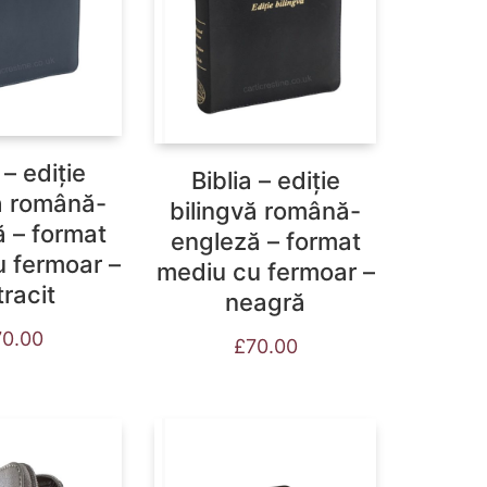
 – ediție
Biblia – ediție
ă română-
bilingvă română-
 – format
engleză – format
 fermoar –
mediu cu fermoar –
racit
neagră
70.00
£
70.00