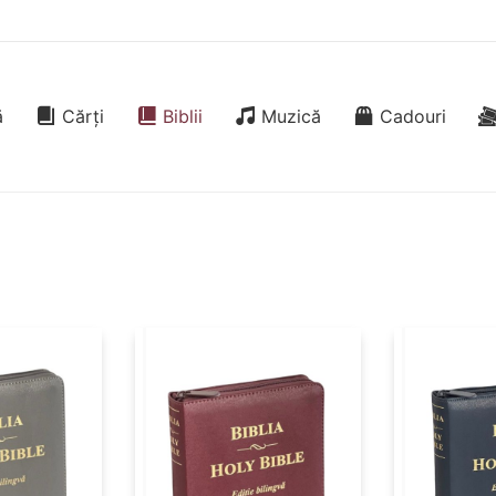
ă
Cărți
Biblii
Muzică
Cadouri