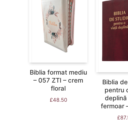
Biblia format mediu
– 057 ZTI – crem
Biblia de
floral
pentru 
deplină
£
48.50
fermoar –
£
87