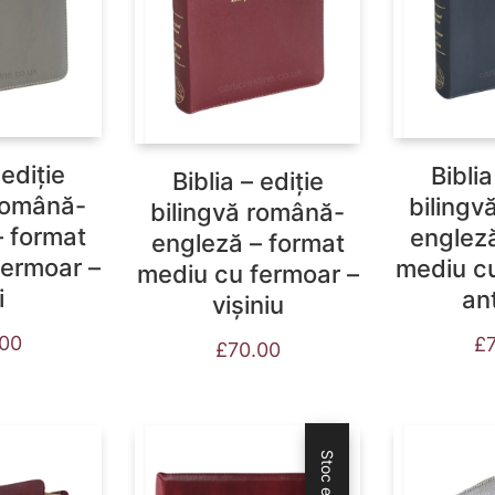
 ediție
Biblia
Biblia – ediție
 română-
bilingv
bilingvă română-
– format
engleză
engleză – format
fermoar –
mediu cu
mediu cu fermoar –
i
ant
vișiniu
.00
£
£
70.00