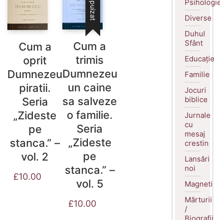
Stoc epuizat
Psihologi
Diverse
Duhul
Sfânt
Cum a
Cum a
trimis
Educație
oprit
Dumnezeu
Dumnezeu
Familie
un caine
piratii.
Jocuri
biblice
sa salveze
Seria
o familie.
„Zideste
Jurnale
cu
Seria
pe
mesaj
„Zideste
stanca.” –
crestin
pe
vol. 2
Lansări
noi
stanca.” –
£
10.00
vol. 5
Magneti
Mărturii
£
10.00
/
Biografii