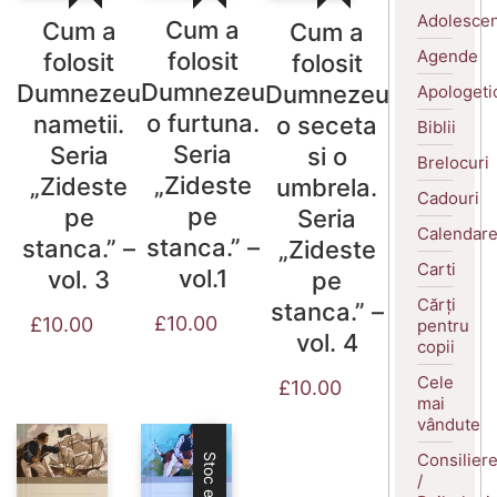
Adolescen
Cum a
Cum a
Cum a
Agende
folosit
folosit
folosit
Dumnezeu
Dumnezeu
Dumnezeu
Apologeti
o furtuna.
nametii.
o seceta
Biblii
Seria
Seria
si o
Brelocuri
„Zideste
„Zideste
umbrela.
Cadouri
pe
pe
Seria
Calendar
stanca.” –
stanca.” –
„Zideste
Carti
vol.1
vol. 3
pe
Cărți
stanca.” –
£
10.00
£
10.00
pentru
vol. 4
copii
Cele
£
10.00
mai
vândute
Consilier
/