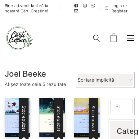
Bine ați venit la librăria
Login or
noastră Cărți Creștine!
Register
Joel Beeke
Sortare implicită
Afișez toate cele 5 rezultate
Stoc epuizat
Stoc epuizat
Stoc epuizat
Categ