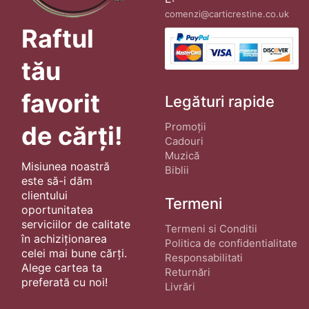
comenzi@carticrestine.co.uk
Raftul
tău
favorit
Legături rapide
Promoții
de cărți!
Cadouri
Muzică
Misiunea noastră
Biblii
este să-i dăm
clientului
Termeni
oportunitatea
serviciilor de calitate
Termeni si Conditii
în achiziționarea
Politica de confidentialitate
celei mai bune cărți.
Responsabilitati
Alege cartea ta
Returnări
preferată cu noi!
Livrări