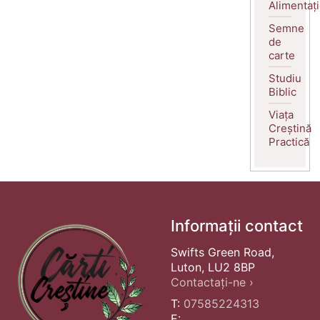
Alimentaț
Semne
de
carte
Studiu
Biblic
Viața
Creștină
Practică
Informații contact
Swifts Green Road,
Luton, LU2 8BP
Contactați-ne ›
T:
07585224313
E: