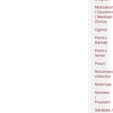
Motivatio
/ Devotio
/ Meditații
Zilnice
Oglinzi
Pentru
Bărbați
Pentru
femei
Pixuri
Recomand
cititorilor
Referințe
Romane
/
Povestiri
Sănătate /