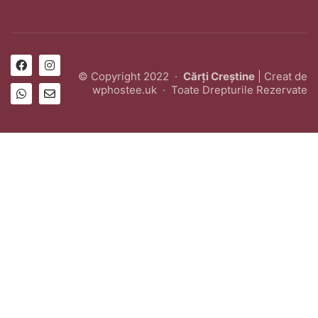
© Copyright 2022 ·
Cărți Creștine
| Creat de
wphostee.uk
· Toate Drepturile Rezervate