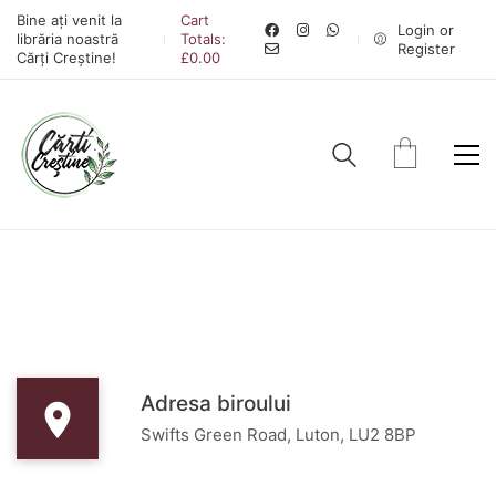
Bine ați venit la
Cart
Login or
librăria noastră
Totals:
Register
Cărți Creștine!
£
0.00
Adresa biroului
Swifts Green Road, Luton, LU2 8BP