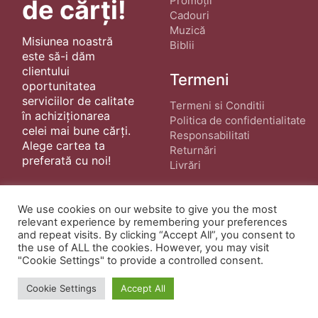
Promoții
de cărți!
Cadouri
Muzică
Misiunea noastră
Biblii
este să-i dăm
clientului
Termeni
oportunitatea
serviciilor de calitate
Termeni si Conditii
în achiziționarea
Politica de confidentialitate
celei mai bune cărți.
Responsabilitati
Alege cartea ta
Returnări
preferată cu noi!
Livrări
We use cookies on our website to give you the most
relevant experience by remembering your preferences
and repeat visits. By clicking “Accept All”, you consent to
the use of ALL the cookies. However, you may visit
"Cookie Settings" to provide a controlled consent.
© Copyright 2022 ·
Cărți Creștine
| Creat de
wphostee.uk
· Toate Drepturile Rezervate
Cookie Settings
Accept All