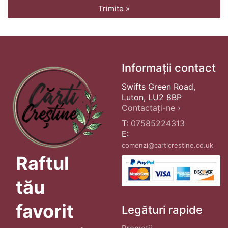
Trimite »
Informații contact
Swifts Green Road,
Luton, LU2 8BP
Contactați-ne ›
T:
07585224313
E:
comenzi@carticrestine.co.uk
Raftul
tău
favorit
Legături rapide