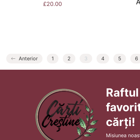
A
£
20.00
Anterior
1
2
3
4
5
6
Raftul
favori
cărți!
Misiunea noas