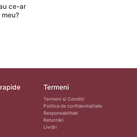
au ce-ar
ul meu?
 rapide
Termeni
Termeni si Conditii
Politica de confidentialitate
Responsabilitati
Returnări
Livrări