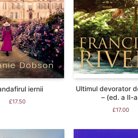
Ultimul devorator 
ndafirul iernii
– (ed. a II-a
£
17.50
£
17.00