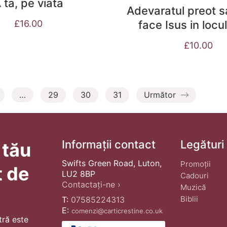
 ta, pe viata
Adevaratul preot s
£
16.00
face Isus in loc
£
10.00
…
29
30
31
Următor
Informații contact
Legături
 tău
Swifts Green Road, Luton,
Promoții
t de
LU2 8BP
Cadouri
Contactați-ne ›
Muzică
Biblii
T:
07585224313
E:
comenzi@carticrestine.co.uk
tră este