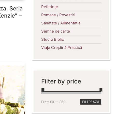
Referințe
za. Seria
enzie” –
Romane / Povestiri
Sănătate / Alimentație
Semne de carte
Studiu Biblic
Viața Creștină Practică
Filter by price
Preț
Preț
Preț:
£0
—
£60
FILTREAZĂ
minim
maxim