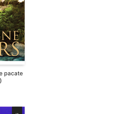
de pacate
)