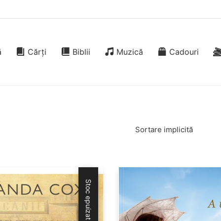
ă
Cărți
Biblii
Muzică
Cadouri
Sortare implicită
Stoc epuizat