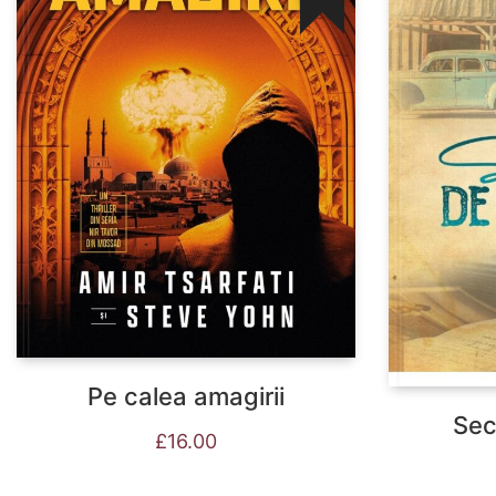
Pe calea amagirii
Sec
£
16.00