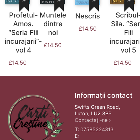
Profetul-
Muntele
Scribul
Nescris
Amos.
dintre
Sila. “Ser
£
14.50
“Seria Fiii
noi
Fiii
incurajarii”-
incurajari
£
14.50
vol 4
vol 5
£
14.50
£
14.50
Informații contact
Swifts Green Road,
Luton, LU2 8BP
Contactați-ne ›
T:
07585224313
E: