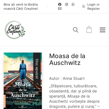
Bine ați venit la librăria
Login or
noastră Cărți Creștine!
Register
Moasa de la
Stoc epuizat
Auschwitz
Autor : Anna Stuart
„Sfâșietoare, tulburătoare,
obsedantă, dar și plină de
speranță,
Moașa de la
Auschwitz
vorbește despre
dragoste, putere și curaj.” –