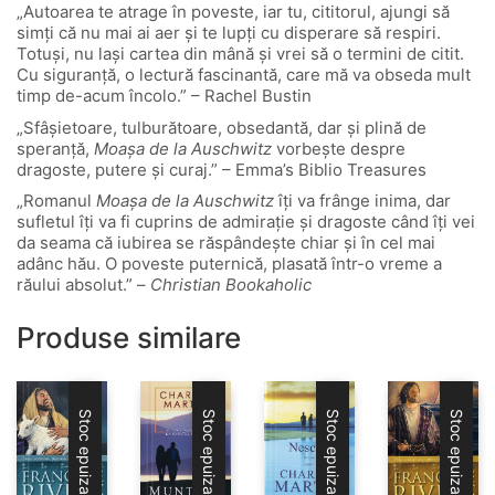
„Autoarea te atrage în poveste, iar tu, cititorul, ajungi să
simți că nu mai ai aer și te lupți cu disperare să respiri.
Totuși, nu lași cartea din mână și vrei să o termini de citit.
Cu siguranță, o lectură fascinantă, care mă va obseda mult
timp de-acum încolo.” – Rachel Bustin
„Sfâșietoare, tulburătoare, obsedantă, dar și plină de
speranță,
Moașa de la Auschwitz
vorbește despre
dragoste, putere și curaj.” – Emma’s Biblio Treasures
„Romanul
Moașa de la Auschwitz
îți va frânge inima, dar
sufletul îți va fi cuprins de admirație și dragoste când îți vei
da seama că iubirea se răspândește chiar și în cel mai
adânc hău. O poveste puternică, plasată într-o vreme a
răului absolut.” –
Christian Bookaholic
Produse similare
Stoc epuizat
Stoc epuizat
Stoc epuizat
Stoc epuizat