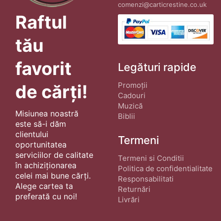
comenzi@carticrestine.co.uk
Raftul
tău
favorit
Legături rapide
Promoții
de cărți!
Cadouri
Muzică
Misiunea noastră
Biblii
este să-i dăm
clientului
Termeni
oportunitatea
serviciilor de calitate
Termeni si Conditii
în achiziționarea
Politica de confidentialitate
celei mai bune cărți.
Responsabilitati
Alege cartea ta
Returnări
preferată cu noi!
Livrări