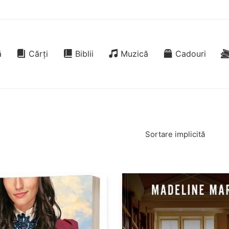
ă
Cărți
Biblii
Muzică
Cadouri
Sortare implicită