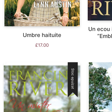
Un ecou i
Umbre haituite
“Embl
£
17.00
Stoc epuizat