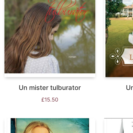
Un mister tulburator
Un
£
15.50