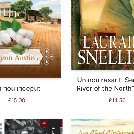
Un nou rasarit. Se
 nou inceput
River of the North”
£
15.00
£
14.50