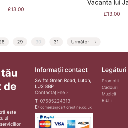
Vacanta lui J
£
13.00
£
13.00
28
29
30
31
Următor
Informații contact
Legături
 tău
Swifts Green Road, Luton,
Promoții
t de
LU2 8BP
Cadouri
Contactați-ne ›
Muzică
Biblii
T:
07585224313
E:
comenzi@carticrestine.co.uk
tră este
ului
erviciilor