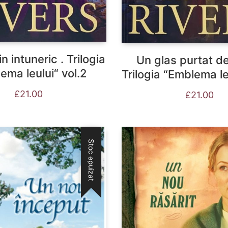
n intuneric . Trilogia
Un glas purtat de
ema leului“ vol.2
Trilogia “Emblema leu
£
21.00
£
21.00
Stoc epuizat