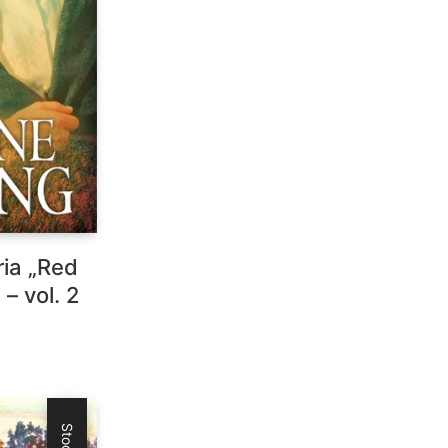
ria „Red
 – vol. 2