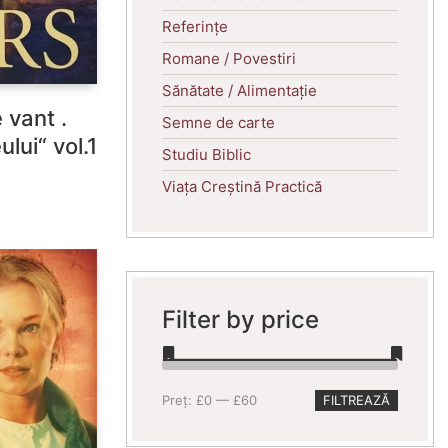
Referințe
Romane / Povestiri
Sănătate / Alimentație
 vant .
Semne de carte
lui“ vol.1
Studiu Biblic
Viața Creștină Practică
Filter by price
Preț
Preț
Preț:
£0
—
£60
FILTREAZĂ
minim
maxim