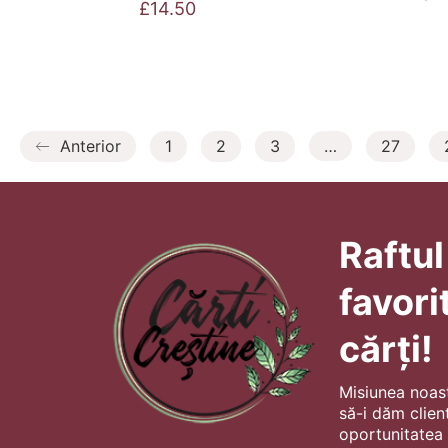
£
14.50
Anterior
1
2
3
…
27
Raftul
favori
cărți!
Misiunea noas
să-i dăm client
oportunitatea s