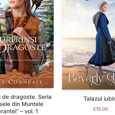
i de dragoste. Seria
Talazul iubir
sele din Muntele
£
15.00
rantei” – vol. 1