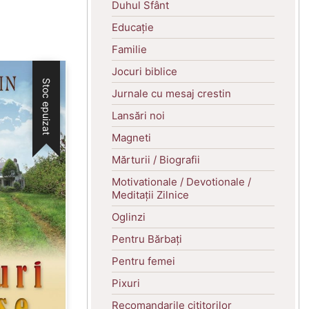
Duhul Sfânt
Educație
Familie
Jocuri biblice
Stoc epuizat
Jurnale cu mesaj crestin
Lansări noi
Magneti
Mărturii / Biografii
Motivationale / Devotionale /
Meditații Zilnice
Oglinzi
Pentru Bărbați
Pentru femei
Pixuri
Recomandarile cititorilor