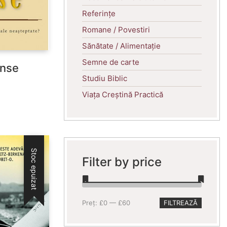
Referințe
Romane / Povestiri
Sănătate / Alimentație
Semne de carte
unse
Studiu Biblic
Viața Creștină Practică
Stoc epuizat
Filter by price
Preț
Preț
Preț:
£0
—
£60
FILTREAZĂ
minim
maxim