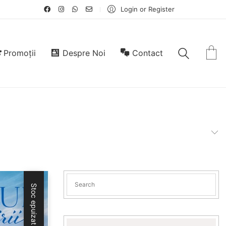
Login or Register
Promoții
Despre Noi
Contact
Stoc epuizat