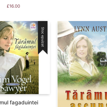
£
16.00
Stoc epuizat
mul fagaduintei