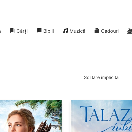
ă
Cărți
Biblii
Muzică
Cadouri
Sortare implicită