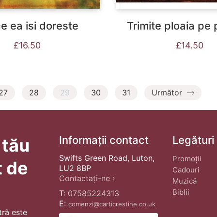
ce ea isi doreste
Trimite ploaia pe
£
16.50
£
14.50
27
28
29
30
31
Următor
Informații contact
Legături
 tău
Swifts Green Road, Luton,
Promoții
t de
LU2 8BP
Cadouri
Contactați-ne ›
Muzică
Biblii
T:
07585224313
E:
comenzi@carticrestine.co.uk
tră este