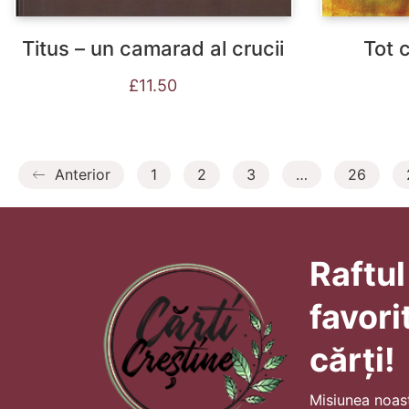
Titus – un camarad al crucii
Tot 
£
11.50
Anterior
1
2
3
…
26
Raftul
favori
cărți!
Misiunea noas