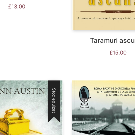
£
13.00
Taramuri asc
£
15.00
Stoc epuizat