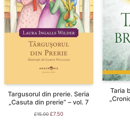
Taria 
Targusorul din prerie. Seria
„Cronic
„Casuta din prerie” – vol. 7
Prețul
Prețul
£
7.50
£
15.00
inițial
curent
a
este:
fost:
£7.50.