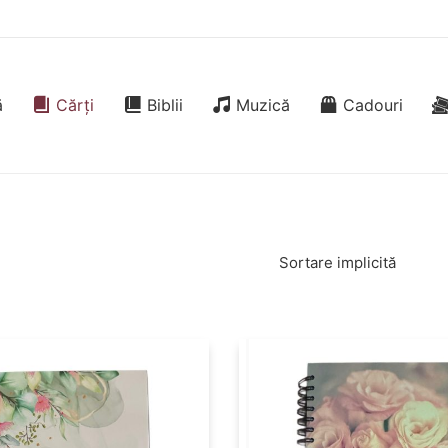
ă
Cărți
Biblii
Muzică
Cadouri
Sortare implicită