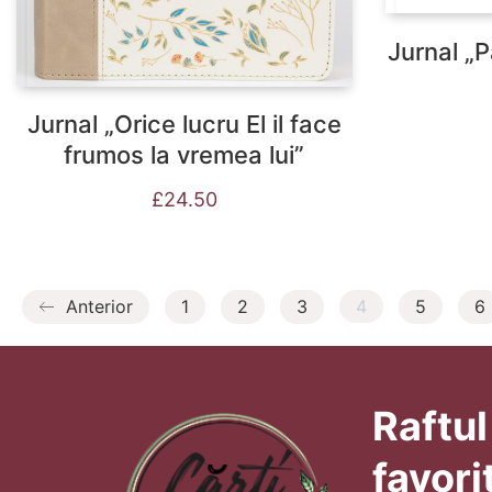
Jurnal „
Jurnal „Orice lucru El il face
frumos la vremea lui”
£
24.50
Anterior
1
2
3
4
5
6
Raftul
favori