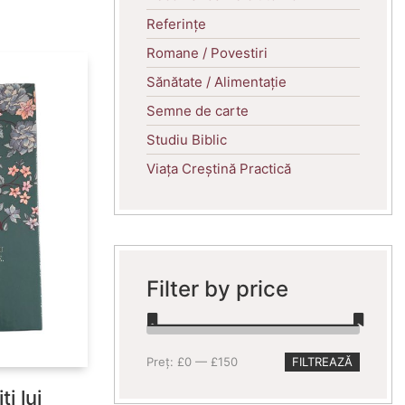
Referințe
Romane / Povestiri
Sănătate / Alimentație
Semne de carte
Studiu Biblic
Viața Creștină Practică
Filter by price
Preț
Preț
Preț:
£0
—
£150
FILTREAZĂ
minim
maxim
i lui