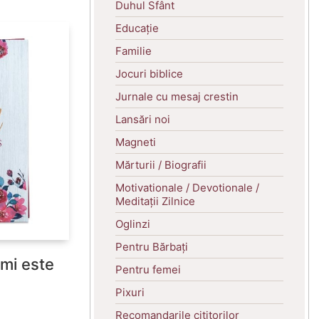
Duhul Sfânt
Educație
Familie
Jocuri biblice
Jurnale cu mesaj crestin
Lansări noi
Magneti
Mărturii / Biografii
Motivationale / Devotionale /
Meditații Zilnice
Oglinzi
Pentru Bărbați
imi este
Pentru femei
Pixuri
Recomandarile cititorilor