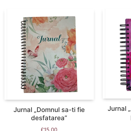
Jurnal 
Jurnal „Domnul sa-ti fie
desfatarea”
£
15.00