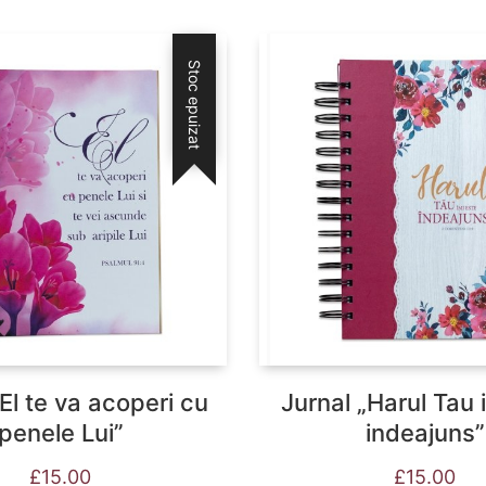
Stoc epuizat
„El te va acoperi cu
Jurnal „Harul Tau 
penele Lui”
indeajuns”
£
15.00
£
15.00