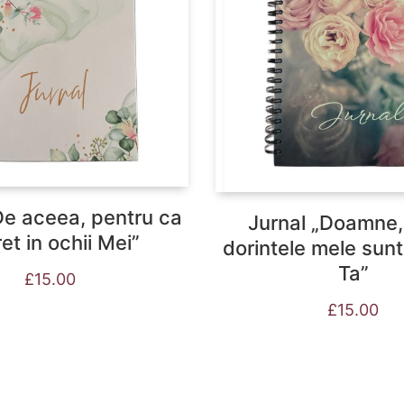
De aceea, pentru ca
Jurnal „Doamne,
ret in ochii Mei”
dorintele mele sunt
Ta”
£
15.00
£
15.00