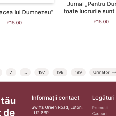
Jurnal „Pentru D
toate lucrurile sunt
Pacea lui Dumnezeu”
£
15.00
£
15.00
7
…
197
198
199
Următor
Informații contact
Legături
 tău
Swifts Green Road, Luton,
Promoții
t de
LU2 8BP
Cadouri