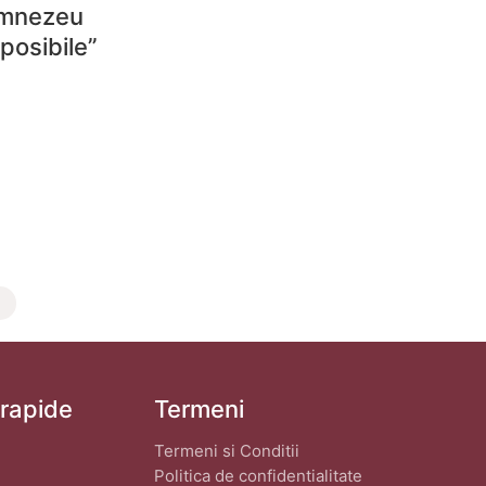
umnezeu
 posibile”
 rapide
Termeni
Termeni si Conditii
Politica de confidentialitate