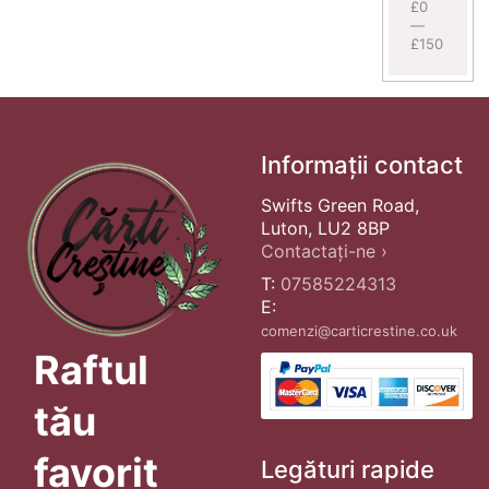
£0
—
£150
Informații contact
Swifts Green Road,
Luton, LU2 8BP
Contactați-ne ›
T:
07585224313
E:
comenzi@carticrestine.co.uk
Raftul
tău
favorit
Legături rapide