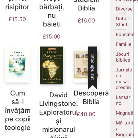
risipitor
bărbați,
Biblia
Diverse
nu
Duhul
£
15.50
£
16.00
băieți
Sfânt
Educație
£
15.00
Familie
Jocuri
Stoc epuizat
biblice
Jurnale
cu
mesaj
crestin
Cum
Descoperă
David
Lansări
să-i
Biblia
Livingstone:
noi
învățăm
Exploratorul
Magneti
£
40.00
pe copii
și
Mărturii
teologie
misionarul
/
Biografii