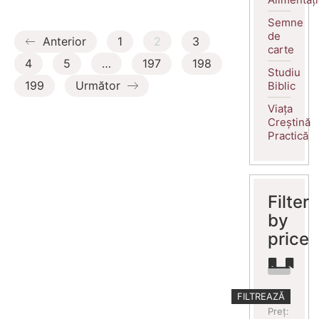
Semne
de
Anterior
1
2
3
carte
4
5
…
197
198
Studiu
199
Următor
Biblic
Viața
Creștină
Practică
Filter
by
price
Preț
Preț
FILTREAZĂ
minim
maxim
Preț: