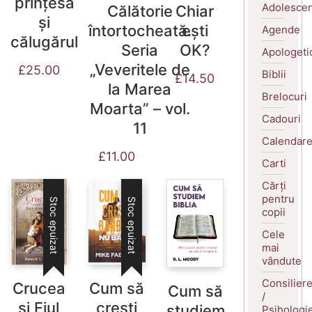
prințesa
Adolescen
Călătorie
Chiar
și
întortocheată.
ești
Agende
călugărul
Seria
OK?
Apologeti
„Veveritele de
£
25.00
Biblii
£
14.50
la Marea
Brelocuri
Moarta” – vol.
Cadouri
11
Calendar
£
11.00
Carti
Cărți
pentru
Stoc epuizat
Stoc epuizat
copii
Cele
mai
vândute
Consilier
Crucea
Cum să
Cum să
/
și Fiul
crești
studiem
Psihologi