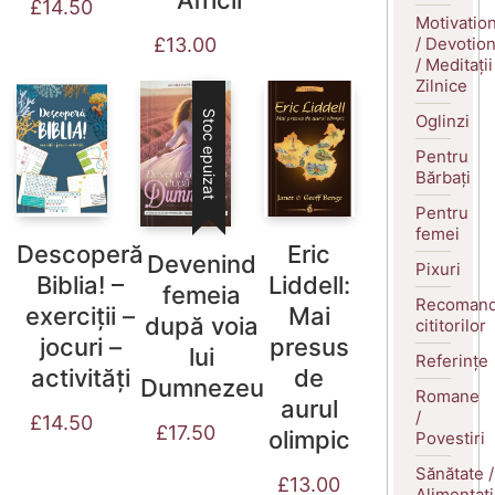
Africii
£
14.50
Motivatio
/ Devotio
£
13.00
/ Meditații
Zilnice
Stoc epuizat
Oglinzi
Pentru
Bărbați
Pentru
femei
Descoperă
Eric
Devenind
Pixuri
Biblia! –
Liddell:
femeia
Recomand
exerciții –
Mai
după voia
cititorilor
jocuri –
presus
lui
Referințe
activități
de
Dumnezeu
Romane
aurul
/
£
14.50
£
17.50
olimpic
Povestiri
Sănătate /
£
13.00
Alimentaț