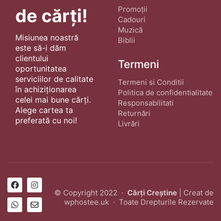
Promoții
de cărți!
Cadouri
Muzică
Misiunea noastră
Biblii
este să-i dăm
clientului
Termeni
oportunitatea
serviciilor de calitate
Termeni si Conditii
în achiziționarea
Politica de confidentialitate
celei mai bune cărți.
Responsabilitati
Alege cartea ta
Returnări
preferată cu noi!
Livrări
© Copyright 2022 ·
Cărți Creștine
| Creat de
wphostee.uk
· Toate Drepturile Rezervate