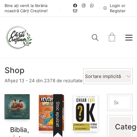
Bine ați venit la librăria
Login or
noastră Cărți Creștine!
Register
Shop
Sortare implicită
Afișez 13 - 24 din 2378 de rezultate
Stoc epuizat
Categ
Biblia,