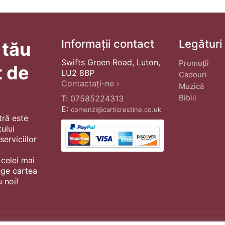
Informații contact
Legături
 tău
Swifts Green Road, Luton,
Promoții
t de
LU2 8BP
Cadouri
Contactați-ne ›
Muzică
Biblii
T:
07585224313
E:
comenzi@carticrestine.co.uk
tră este
ului
erviciilor
 celei mai
ege cartea
 noi!