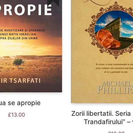
ua se apropie
Zorii libertatii. Seri
£
13.00
Trandafirului” – 