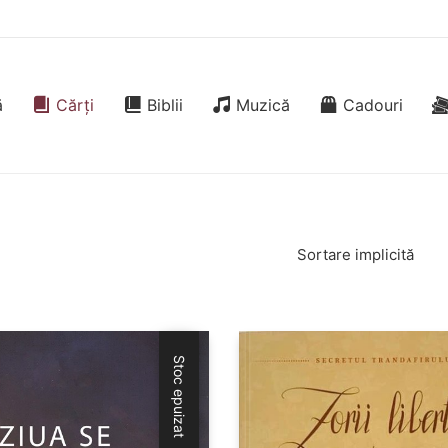
ă
Cărți
Biblii
Muzică
Cadouri
Sortare implicită
Stoc epuizat