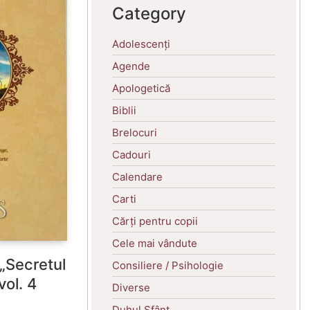
Category
Adolescenți
Agende
Apologetică
Biblii
Brelocuri
Cadouri
Calendare
Carti
Cărți pentru copii
Cele mai vândute
a „Secretul
Consiliere / Psihologie
vol. 4
Diverse
Duhul Sfânt