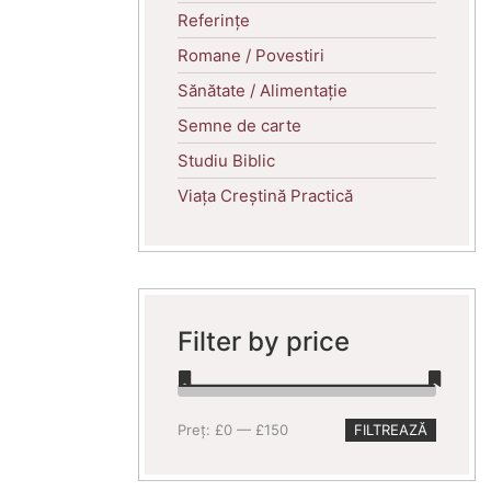
Referințe
Romane / Povestiri
Sănătate / Alimentație
Semne de carte
Studiu Biblic
Viața Creștină Practică
Filter by price
Preț
Preț
Preț:
£0
—
£150
FILTREAZĂ
minim
maxim