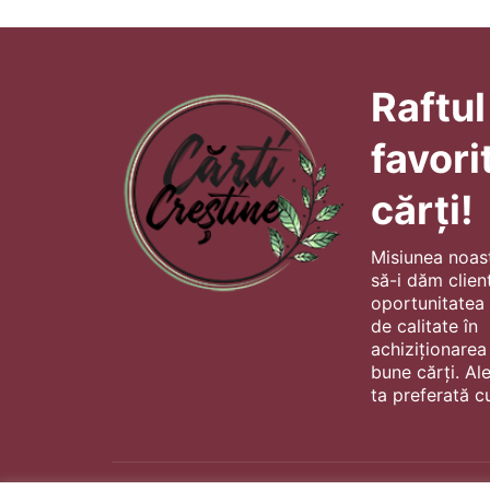
Raftul
favori
cărți!
Misiunea noas
să-i dăm client
oportunitatea s
de calitate în
achiziționarea
bune cărți. Al
ta preferată cu