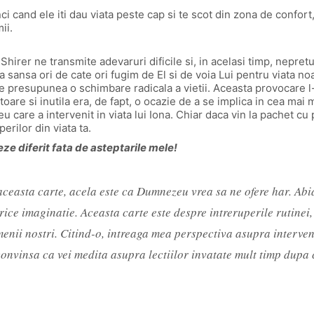
nci cand ele iti dau viata peste cap si te scot din zona de confor
ii.
 Shirer ne transmite adevaruri dificile si, in acelasi timp, nepret
sansa ori de cate ori fugim de El si de voia Lui pentru viata noa
presupunea o schimbare radicala a vietii. Aceasta provocare l-a 
are si inutila era, de fapt, o ocazie de a se implica in cea mai m
 care a intervenit in viata lui Iona. Chiar daca vin la pachet cu 
erilor din viata ta.
ze diferit fata de asteptarile mele!
 aceasta carte, acela este ca Dumnezeu vrea sa ne ofere har. Abi
rice imaginatie. Aceasta carte este despre intreruperile rutine
menii nostri. Citind-o, intreaga mea perspectiva asupra interven
convinsa ca vei medita asupra lectiilor invatate mult timp dupa ce 