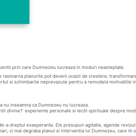
terventii prin care Dumnezeu lucreaza in moduri neasteptate.
 rastoarna planurile pot deveni ocazii de crestere, transformare 
l si schimbarile neprevazute pentru a remodela motivatiile inim
asta nu inseamna ca Dumnezeu nu lucreaza.
ntii divine?
experiente personale si lectii spirituale despre modu
de-a dreptul exasperante. Ele presupun agitatie, agende revizuite
ari, ci mai degraba planul si interventia lui Dumnezeu, care iti of