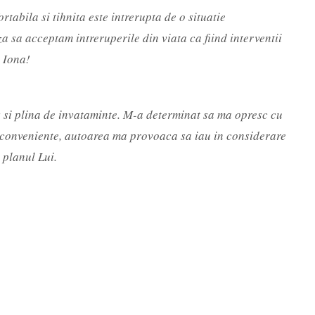
tabila si tihnita este intrerupta de o situatie
a sa acceptam intreruperile din viata ca fiind interventii
t Iona!
es si plina de invataminte. M-a determinat sa ma opresc cu
 inconveniente, autoarea ma provoaca sa iau in considerare
 planul Lui.