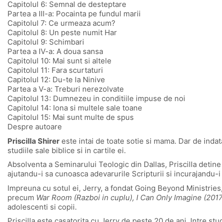
Capitolul 6: Semnal de desteptare
Partea a III-a: Pocainta pe fundul marii
Capitolul 7: Ce urmeaza acum?
Capitolul 8: Un peste numit Har
Capitolul 9: Schimbari
Partea a IV-a: A doua sansa
Capitolul 10: Mai sunt si altele
Capitolul 11: Fara scurtaturi
Capitolul 12: Du-te la Ninive
Partea a V-a: Treburi nerezolvate
Capitolul 13: Dumnezeu in conditiile impuse de noi
Capitolul 14: Iona si multele sale toane
Capitolul 15: Mai sunt multe de spus
Despre autoare
Priscilla Shirer
este intai de toate sotie si mama. Dar de indat
studiile sale biblice si in cartile ei.
Absolventa a Seminarului Teologic din Dallas, Priscilla detine 
ajutandu-i sa cunoasca adevarurile Scripturii si incurajandu-i
Impreuna cu sotul ei, Jerry, a fondat Going Beyond Ministries, 
precum
War Room (Razboi in cuplu), I Can Only Imagine (2017)
adolescenti si copii.
Priscilla este casatorita cu Jerry de peste 20 de ani. Intre stu