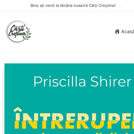
Bine ați venit la librăria noastră Cărți Creștine!
Acas