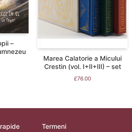
pii –
Dumnezeu
Marea Calatorie a Micului
Crestin (vol. I+II+III) – set
£
76.00
 rapide
Termeni