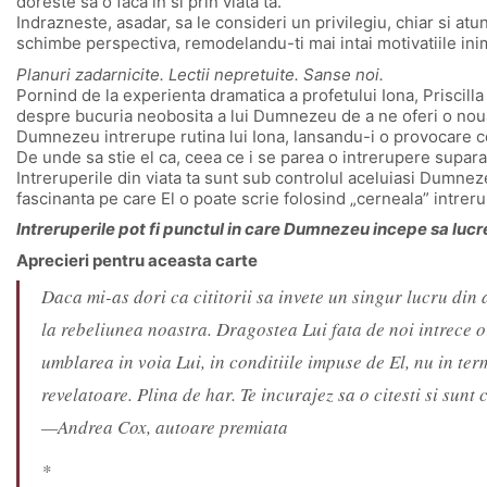
doreste sa o faca in si prin viata ta.
Indrazneste, asadar, sa le consideri un privilegiu, chiar si atu
schimbe perspectiva, remodelandu-ti mai intai motivatiile inim
Planuri zadarnicite. Lectii nepretuite. Sanse noi.
Pornind de la experienta dramatica a profetului Iona, Priscilla
despre bucuria neobosita a lui Dumnezeu de a ne oferi o noua 
Dumnezeu intrerupe rutina lui Iona, lansandu-i o provocare ce 
De unde sa stie el ca, ceea ce i se parea o intrerupere suparato
Intreruperile din viata ta sunt sub controlul aceluiasi Dumnezeu
fascinanta pe care El o poate scrie folosind „cerneala” intrerup
Intreruperile pot fi punctul in care Dumnezeu incepe sa lucre
Aprecieri pentru aceasta carte
Daca mi-as dori ca cititorii sa invete un singur lucru din
la rebeliunea noastra. Dragostea Lui fata de noi intrece o
umblarea in voia Lui, in conditiile impuse de El, nu in ter
revelatoare. Plina de har. Te incurajez sa o citesti si sunt 
—Andrea Cox, autoare premiata
*