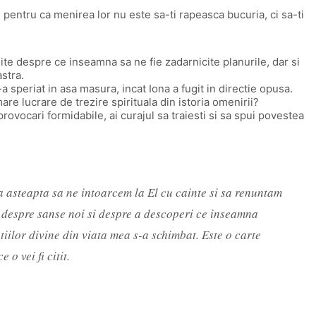
t, pentru ca menirea lor nu este sa-ti rapeasca bucuria, ci sa-ti
uite despre ce inseamna sa ne fie zadarnicite planurile, dar si
stra.
speriat in asa masura, incat Iona a fugit in directie opusa.
are lucrare de trezire spirituala din istoria omenirii?
provocari formidabile, ai curajul sa traiesti si sa spui povestea
a asteapta sa ne intoarcem la El cu cainte si sa renuntam
i, despre sanse noi si despre a descoperi ce inseamna
tiilor divine din viata mea s-a schimbat. Este o carte
o vei fi citit.