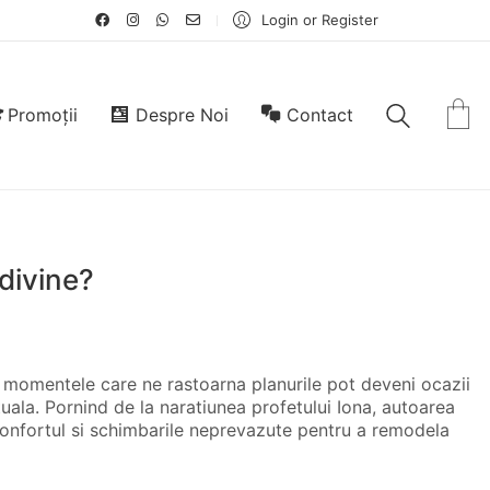
Login or Register
Promoții
Despre Noi
Contact
 divine?
um momentele care ne rastoarna planurile pot deveni ocazii
ituala. Pornind de la naratiunea profetului Iona, autoarea
nfortul si schimbarile neprevazute pentru a remodela