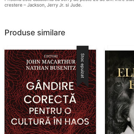
crestere – Jackson, Jerry Jr. si Jude.
Produse similare
Stoc epuizat