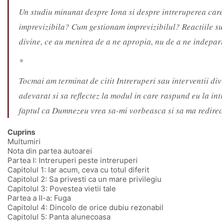
Un studiu minunat despre Iona si despre intreruperea care 
imprevizibila? Cum gestionam imprevizibilul? Reactiile sun
divine, ce au menirea de a ne apropia, nu de a ne indepart
*
Tocmai am terminat de citit Intreruperi sau interventii di
adevarat si sa reflectez la modul in care raspund eu la in
faptul ca Dumnezeu vrea sa-mi vorbeasca si sa ma redirect
Cuprins
Multumiri
Nota din partea autoarei
Partea I: Intreruperi peste intreruperi
Capitolul 1: Iar acum, ceva cu totul diferit
Capitolul 2: Sa privesti ca un mare privilegiu
Capitolul 3: Povestea vietii tale
Partea a II-a: Fuga
Capitolul 4: Dincolo de orice dubiu rezonabil
Capitolul 5: Panta alunecoasa