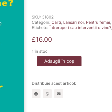
SKU:
31802
Categorii:
Carti
,
Lansări noi
,
Pentru femei
Etichete:
Întreruperi sau intervenții divine?
£
16.00
1 în stoc
Cantitate
Adaugă în coș
Întreruperi
sau
intervenții
divine?
Distribuie acest articol: