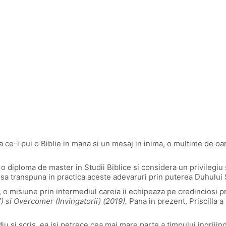
a ce-i pui o Biblie in mana si un mesaj in inima, o multime de oa
o diploma de master in Studii Biblice si considera un privilegiu s
 sa transpuna in practica aceste adevaruri prin puterea Duhului 
o misiune prin intermediul careia ii echipeaza pe credinciosi prin
 si Overcomer (Invingatorii) (2019).
Pana in prezent, Priscilla a 
diu si scris, ea isi petrece cea mai mare parte a timpului ingrijind