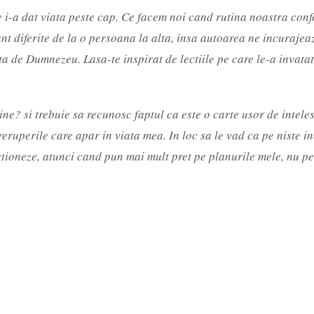
i-a dat viata peste cap. Ce facem noi cand rutina noastra confor
t diferite de la o persoana la alta, insa autoarea ne incurajeaz
a de Dumnezeu. Lasa-te inspirat de lectiile pe care le-a invata
vine? si trebuie sa recunosc faptul ca este o carte usor de intel
treruperile care apar in viata mea. In loc sa le vad ca pe niste
ioneze, atunci cand pun mai mult pret pe planurile mele, nu pe