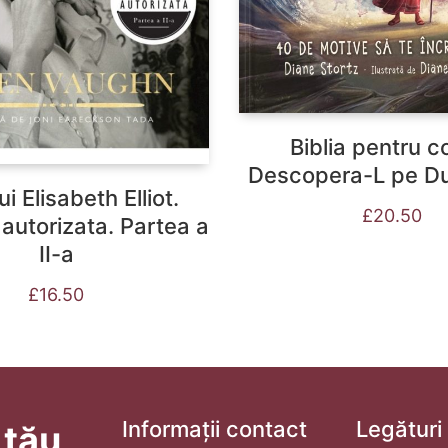
Biblia pentru co
Descopera-L pe 
ui Elisabeth Elliot.
£
20.50
 autorizata. Partea a
II-a
£
16.50
Informații contact
Legături
 tău