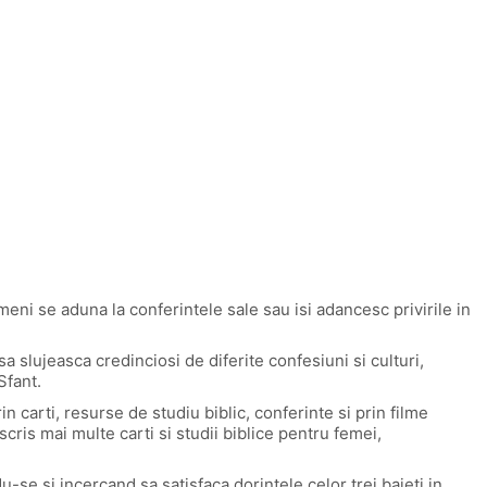
meni se aduna la conferintele sale sau isi adancesc privirile in
a slujeasca credinciosi de diferite confesiuni si culturi,
Sfant.
 carti, resurse de studiu biblic, conferinte si prin filme
scris mai multe carti si studii biblice pentru femei,
u-se si incercand sa satisfaca dorintele celor trei baieti in