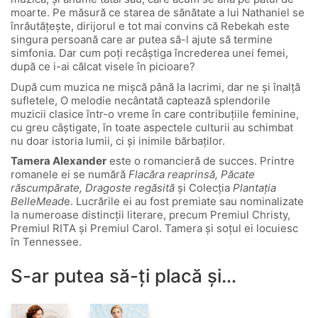
moarte. Pe măsură ce starea de sănătate a lui Nathaniel se
înrăutățește, dirijorul e tot mai convins că Rebekah este
singura persoană care ar putea să-l ajute să termine
simfonia. Dar cum poți recâștiga încrederea unei femei,
după ce i-ai călcat visele în picioare?
După cum muzica ne mișcă până la lacrimi, dar ne și înalță
sufletele, O melodie necântată captează splendorile
muzicii clasice într-o vreme în care contribuțiile feminine,
cu greu câștigate, în toate aspectele culturii au schimbat
nu doar istoria lumii, ci și inimile bărbaților.
Tamera Alexander
este o romancieră de succes. Printre
romanele ei se numără
Flacăra reaprinsă, Păcate
răscumpărate, Dragoste regăsită
şi Colecţia
Plantaţia
BelleMead
e. Lucrările ei au fost premiate sau nominalizate
la numeroase distincţii literare, precum Premiul Christy,
Premiul RITA şi Premiul Carol. Tamera şi soţul ei locuiesc
în Tennessee.
S-ar putea să-ți placă și…