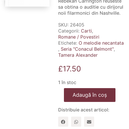
Rebekah Carrington reuseste
sa obtina o auditie cu dirijorul
noii filarmonici din Nashville.
SKU:
26405
Categorii:
Carti
,
Romane / Povestiri
Etichete:
O melodie necantata
,
Seria "Conacul Belmont"
,
Tamera Alexander
£
17.50
1 în stoc
Cantitate
Adaugă în coș
O
melodie
necantata.
Distribuie acest articol:
Seria
"Conacul
Belmont"
-