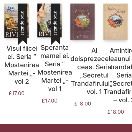
Stoc epuizat
Stoc epuizat
Speranța
Visul fiicei
Al
Aminti
mamei ei.
ei. Seria ”
doisprezecelea
unui
Seria ”
Mostenirea
ceas. Seria
trandaf
Mostenirea
Martei „-
„Secretul
Seria
Martei „-
vol 2
Trandafirului” –
„Secret
vol 1
vol. 1
Trandafir
£
17.00
– vol.
£
17.00
£
18.00
£
18.00