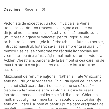
vol.
3
Descriere
Recenzii (0)
Violonistă de excepție, cu studii muzicale la Viena,
Rebekah Carrington reușește să obțină o audiție cu
dirijorul noii filarmonici din Nashville. Însă femeile sunt
„mult prea gingașe și delicate” pentru rigorile unei
orchestre, iar speranțele lui Rebekah sunt iute spulberate,
întrucât maestrul, hotărât să-și lase amprenta asupra lumii
muzicii clasice, se conformează rânduielilor sociale ale
vremii. Iar, pentru a înrăutăți și mai mult lucrurile, Adelicia
Acklen Cheatham, baroana de la Belmont și cea care nu de
mult i-a oferit o slujbă lui Rebekah, este întru totul de
acord cu el.
Muzicianul de renume național, Nathaniel Tate Whitcomb,
este noul dirijor al orchestrei. În ciuda lipsei de inspirație –
și a unei sâcâitoare dureri de cap, ce nu se dă dusă –,
trebuie să termine de scris simfonia la care lucrează
înainte de marea deschidere a clădirii operei. Chiar mai
mult, motivul și mai important din spatele acestei dorințe
este omul care i-a insuflat pentru prima oară dragostea de
muzică, și anume tatăl său, care acum se află pe patul de