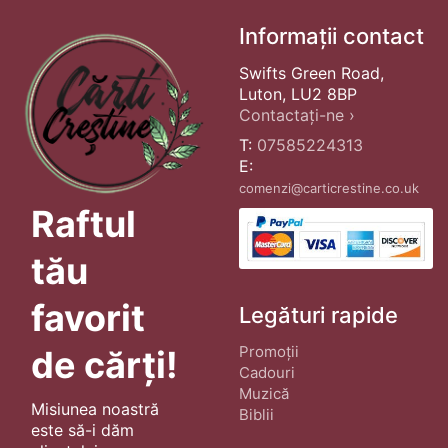
Informații contact
Swifts Green Road,
Luton, LU2 8BP
Contactați-ne ›
T:
07585224313
E:
comenzi@carticrestine.co.uk
Raftul
tău
favorit
Legături rapide
Promoții
de cărți!
Cadouri
Muzică
Misiunea noastră
Biblii
este să-i dăm