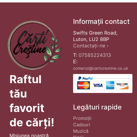
Informații contact
Swifts Green Road,
Luton, LU2 8BP
Contactați-ne ›
T:
07585224313
E:
comenzi@carticrestine.co.uk
Raftul
tău
favorit
Legături rapide
Promoții
de cărți!
Cadouri
Muzică
Misiunea noastră