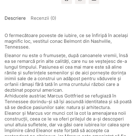
Belmont"
-
vol.
2
Descriere
Recenzii (0)
O fermecătoare poveste de iubire, ce se înfiripă în același
magnific loc, vestitul conac Belmont din Nashville,
Tennessee.
Eleanor nu este o frumusețe, după canoanele vremii, însă
ea se remarcă prin alte calități, care nu se veștejesc de-a
lungul timpului. Pasiunea ei cea mai mare este să aline
rănile și suferințele semenilor și de aici pornește dorința
inimii sale de a construi un adăpost pentru văduvele și
orfanii rămași fără tată în urma cruntului război care a
dezbinat poporul american.
Arhiducele austriac Marcus Gottfried se refugiază în
Tennessee dorindu-și să își ascundă identitatea și să poată
să se dedice pasiunilor sale: natura și arhitectura.
Eleanor și Marcus vor munci cot la cot la amenajarea noii
construcții, ceea ce le va oferi prilejul de a-și descoperi
unul altuia sufletele, dar va găsi oare iubirea lor calea spre
împlinire când Eleanor este forțată să accepte ca