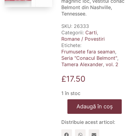
magnific loc, vestitul conac
Belmont din Nashville,
Tennessee.
SKU:
26333
Categorii:
Carti
,
Romane / Povestiri
Etichete:
Frumusete fara seaman
,
Seria "Conacul Belmont"
,
Tamera Alexander
,
vol. 2
£
17.50
1 în stoc
Cantitate
Adaugă în coș
Frumusete
fara
seaman.
Distribuie acest articol:
Seria
"Conacul