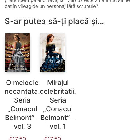
pretendent pe altcineva, iar Marcus este amenințat să fie
dat în vileag de un personaj fără scrupule?
S-ar putea să-ți placă și…
O melodie
Mirajul
necantata.
celebritatii.
Seria
Seria
„Conacul
„Conacul
Belmont” –
Belmont” –
vol. 3
vol. 1
£
17.50
£
17.50