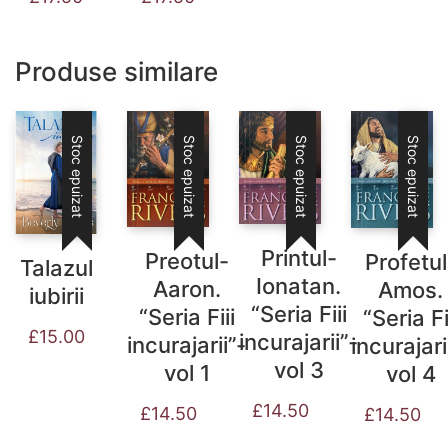
Produse similare
Stoc epuizat
Stoc epuizat
Stoc epuizat
Stoc epuizat
Printul-
Preotul-
Profetul
Talazul
Ionatan.
Aaron.
Amos.
iubirii
“Seria Fiii
“Seria Fiii
“Seria Fi
£
15.00
incurajarii”-
incurajarii”-
incurajari
vol 3
vol 1
vol 4
£
14.50
£
14.50
£
14.50