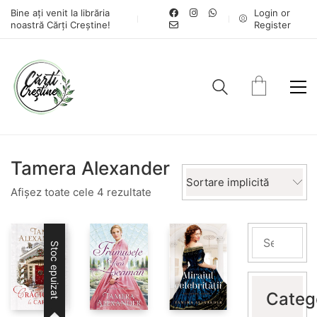
Bine ați venit la librăria
Login or
noastră Cărți Creștine!
Register
Tamera Alexander
Sortare implicită
Afișez toate cele 4 rezultate
Stoc epuizat
Categ