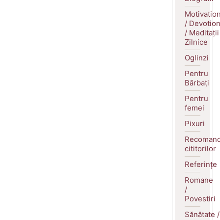
Motivatio
/ Devotio
/ Meditații
Zilnice
Oglinzi
Pentru
Bărbați
Pentru
femei
Pixuri
Recomand
cititorilor
Referințe
Romane
/
Povestiri
Sănătate /