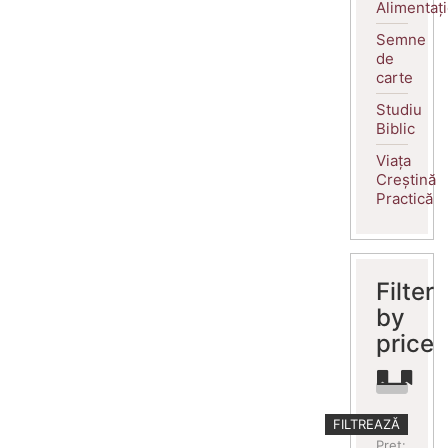
Alimentaț
Semne
de
carte
Studiu
Biblic
Viața
Creștină
Practică
Filter
by
price
Preț
Preț
FILTREAZĂ
minim
maxim
Preț: