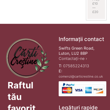
£10
—
£20
Informații contact
Swifts Green Road,
Luton, LU2 8BP
Contactați-ne ›
T:
07585224313
E:
comenzi@carticrestine.co.uk
Raftul
tău
favorit
Legături rapide