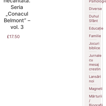
necantata.
Psihologi
Seria
Diverse
„Conacul
Duhul
Belmont” –
Sfânt
vol. 3
Educație
Familie
£
17.50
Jocuri
biblice
Jurnale
cu
mesaj
crestin
Lansări
noi
Magneti
Mărturii
/
Biografii