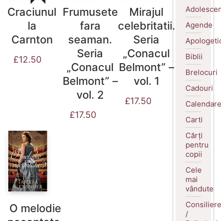
Adolescen
Craciunul
Frumusete
Mirajul
la
fara
celebritatii.
Agende
Carnton
seaman.
Seria
Apologeti
Seria
„Conacul
Biblii
£
12.50
„Conacul
Belmont” –
Brelocuri
Belmont” –
vol. 1
Cadouri
vol. 2
£
17.50
Calendar
£
17.50
Carti
Cărți
pentru
copii
Cele
mai
vândute
Consilier
O melodie
/