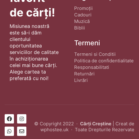
Promoții
de cărți!
Cadouri
Muzică
Misiunea noastră
Biblii
este să-i dăm
clientului
Termeni
oportunitatea
serviciilor de calitate
Termeni si Conditii
în achiziționarea
Politica de confidentialitate
celei mai bune cărți.
Responsabilitati
Alege cartea ta
Returnări
preferată cu noi!
Livrări
© Copyright 2022 ·
Cărți Creștine
| Creat de
wphostee.uk
· Toate Drepturile Rezervate