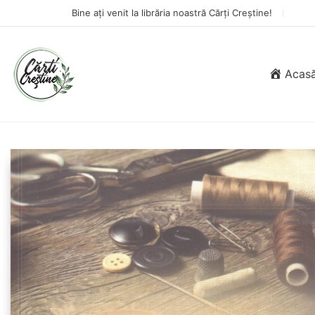
Bine ați venit la librăria noastră Cărți Creștine!
Acas