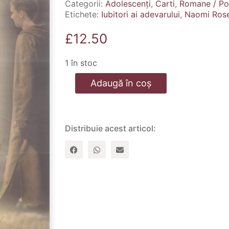
Categorii:
Adolescenți
,
Carti
,
Romane / Pov
Etichete:
Iubitori ai adevarului
,
Naomi Ros
£
12.50
1 în stoc
Cantitate
Adaugă în coș
Iubitori
ai
adevarului
Distribuie acest articol: