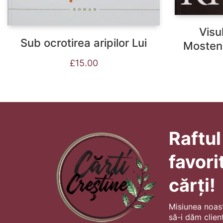
Visul
Sub ocrotirea aripilor Lui
Mosteni
£
15.00
Raftul
favori
cărți!
Misiunea noas
să-i dăm client