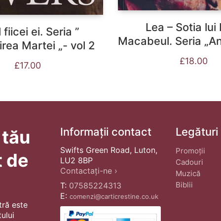
Lea – Sotia lui
 fiicei ei. Seria ”
Macabeul. Seria „Ani
rea Martei „- vol 2
£
18.00
£
17.00
Informații contact
Legături
 tău
Swifts Green Road, Luton,
Promoții
t de
LU2 8BP
Cadouri
Contactați-ne ›
Muzică
Biblii
T:
07585224313
E:
comenzi@carticrestine.co.uk
tră este
ului