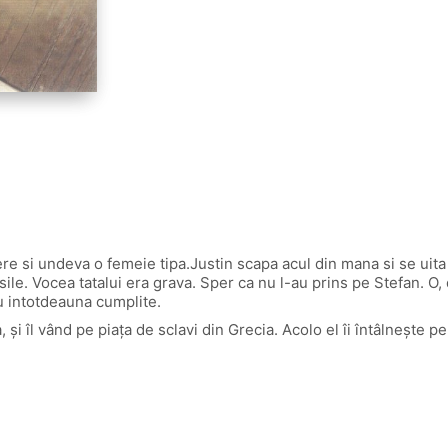
re si undeva o femeie tipa.Justin scapa acul din mana si se uita in
ile. Vocea tatalui era grava. Sper ca nu l-au prins pe Stefan. O, 
au intotdeauna cumplite.
 și îl vând pe piața de sclavi din Grecia. Acolo el îi întâlnește p