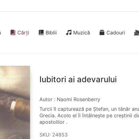
ă
Cărți
Biblii
Muzică
Cadouri
Iubitori ai adevarului
Autor : Naomi Rosenberry
Turcii îl capturează pe Ștefan, un tânăr an
Grecia. Acolo el îi întâlnește pe creștinii
apostolilor .
SKU:
24853