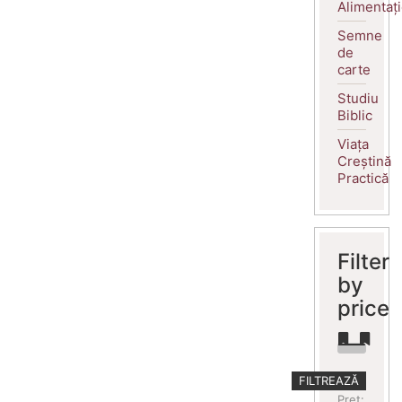
Alimentaț
Semne
de
carte
Studiu
Biblic
Viața
Creștină
Practică
Filter
by
price
Preț
Preț
FILTREAZĂ
minim
maxim
Preț: