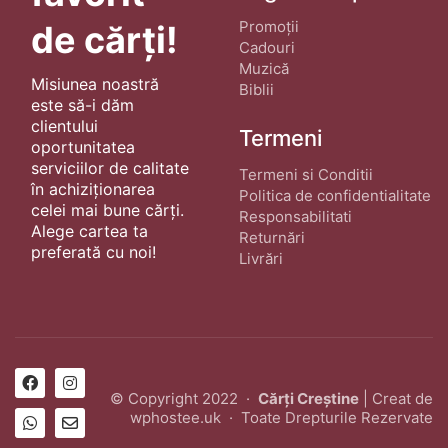
Promoții
de cărți!
Cadouri
Muzică
Misiunea noastră
Biblii
este să-i dăm
clientului
Termeni
oportunitatea
serviciilor de calitate
Termeni si Conditii
în achiziționarea
Politica de confidentialitate
celei mai bune cărți.
Responsabilitati
Alege cartea ta
Returnări
preferată cu noi!
Livrări
© Copyright 2022 ·
Cărți Creștine
| Creat de
wphostee.uk
· Toate Drepturile Rezervate