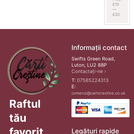
£10
—
£20
Informații contact
Swifts Green Road,
Luton, LU2 8BP
Contactați-ne ›
T:
07585224313
E:
comenzi@carticrestine.co.uk
Raftul
tău
favorit
Legături rapide