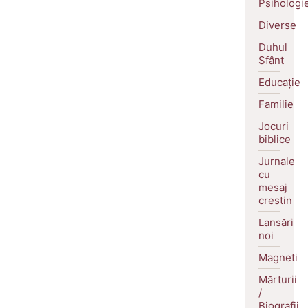
Psihologi
Diverse
Duhul
Sfânt
Educație
Familie
Jocuri
biblice
Jurnale
cu
mesaj
crestin
Lansări
noi
Magneti
Mărturii
/
Biografii