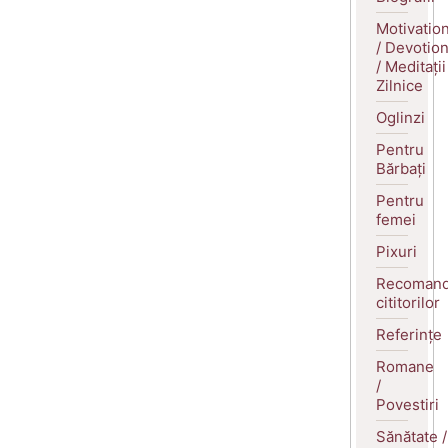
Motivatio
/ Devotio
/ Meditații
Zilnice
Oglinzi
Pentru
Bărbați
Pentru
femei
Pixuri
Recomand
cititorilor
Referințe
Romane
/
Povestiri
Sănătate /