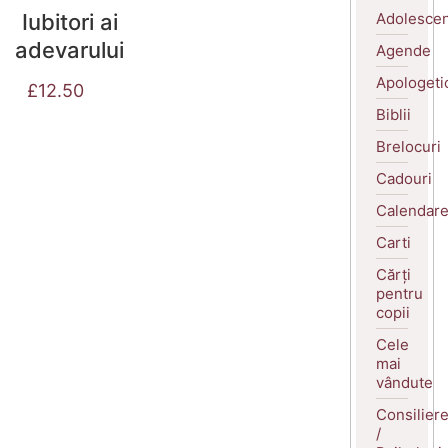
Adolescen
Iubitori ai
adevarului
Agende
Apologeti
£
12.50
Biblii
Brelocuri
Cadouri
Calendar
Carti
Cărți
pentru
copii
Cele
mai
vândute
Consilier
/