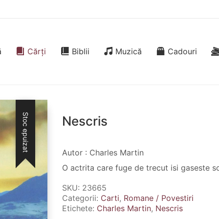
ă
Cărți
Biblii
Muzică
Cadouri
Stoc epuizat
Nescris
Autor : Charles Martin
O actrita care fuge de trecut isi gaseste s
SKU:
23665
Categorii:
Carti
,
Romane / Povestiri
Etichete:
Charles Martin
,
Nescris