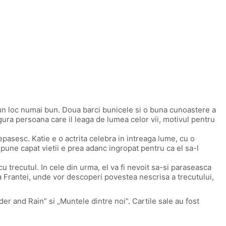
 un loc numai bun. Doua barci bunicele si o buna cunoastere a
ingura persoana care il leaga de lumea celor vii, motivul pentru
epasesc. Katie e o actrita celebra in intreaga lume, cu o
 pune capat vietii e prea adanc ingropat pentru ca el sa-l
 cu trecutul. In cele din urma, el va fi nevoit sa-si paraseasca
a a Frantei, unde vor descoperi povestea nescrisa a trecutului,
er and Rain” si „Muntele dintre noi”. Cartile sale au fost