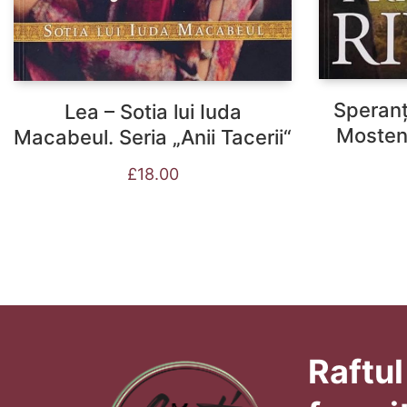
Speranț
Lea – Sotia lui Iuda
Mosteni
Macabeul. Seria „Anii Tacerii“
£
18.00
Raftul