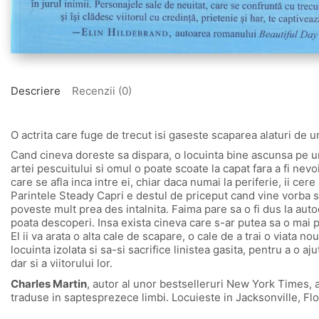
Descriere
Recenzii (0)
O actrita care fuge de trecut isi gaseste scaparea alaturi de u
Cand cineva doreste sa dispara, o locuinta bine ascunsa pe u
artei pescuitului si omul o poate scoate la capat fara a fi nevo
care se afla inca intre ei, chiar daca numai la periferie, ii cere 
Parintele Steady Capri e destul de priceput cand vine vorba sa-
poveste mult prea des intalnita. Faima pare sa o fi dus la auto
poata descoperi. Insa exista cineva care s-ar putea sa o mai p
El ii va arata o alta cale de scapare, o cale de a trai o viata n
locuinta izolata si sa-si sacrifice linistea gasita, pentru a o 
dar si a viitorului lor.
Charles Martin
, autor al unor bestselleruri New York Times, a
traduse in saptesprezece limbi. Locuieste in Jacksonville, Flori