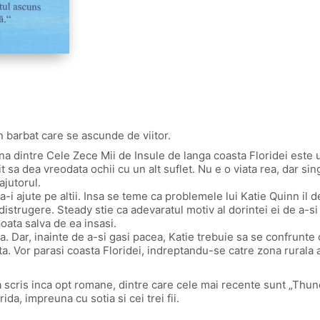
n barbat care se ascunde de viitor.
na dintre Cele Zece Mii de Insule de langa coasta Floridei este
it sa dea vreodata ochii cu un alt suflet. Nu e o viata rea, dar s
ajutorul.
i ajute pe altii. Insa se teme ca problemele lui Katie Quinn il d
distrugere. Steady stie ca adevaratul motiv al dorintei ei de a-si
oata salva de ea insasi.
oua. Dar, inainte de a-si gasi pacea, Katie trebuie sa se confrunte
ajuta. Vor parasi coasta Floridei, indreptandu-se catre zona rural
 scris inca opt romane, dintre care cele mai recente sunt „Thund
da, impreuna cu sotia si cei trei fii.