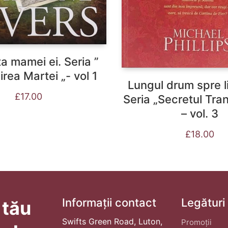
a mamei ei. Seria ”
rea Martei „- vol 1
Lungul drum spre l
£
17.00
Seria „Secretul Tran
– vol. 3
£
18.00
Informații contact
Legături
 tău
Swifts Green Road, Luton,
Promoții