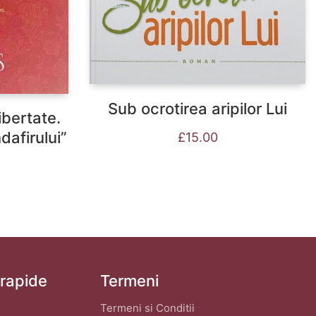
Sub ocrotirea aripilor Lui
ibertate.
dafirului”
£
15.00
 rapide
Termeni
Termeni si Conditii