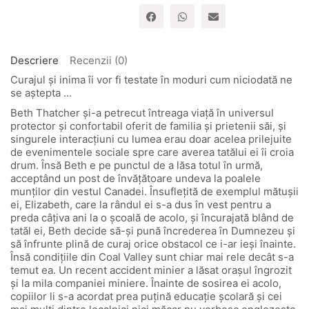
"Intoarcerea
in
Vestul
canadian"
-
Descriere
Recenzii (0)
vol.
Curajul și inima îi vor fi testate în moduri cum niciodată ne
1
se aștepta …
Beth Thatcher și-a petrecut întreaga viață în universul
protector și confortabil oferit de familia și prietenii săi, și
singurele interacțiuni cu lumea erau doar acelea prilejuite
de evenimentele sociale spre care averea tatălui ei îi croia
drum. Însă Beth e pe punctul de a lăsa totul în urmă,
acceptând un post de învățătoare undeva la poalele
munților din vestul Canadei. Însuflețită de exemplul mătușii
ei, Elizabeth, care la rândul ei s-a dus în vest pentru a
preda câțiva ani la o școală de acolo, și încurajată blând de
tatăl ei, Beth decide să-și pună încrederea în Dumnezeu și
să înfrunte plină de curaj orice obstacol ce i-ar ieși înainte.
Însă condițiile din Coal Valley sunt chiar mai rele decât s-a
temut ea. Un recent accident minier a lăsat orașul îngrozit
și la mila companiei miniere. Înainte de sosirea ei acolo,
copiilor li s-a acordat prea puțină educație școlară și cei