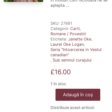
în moduri cum niciodată ne se
aștepta …
SKU:
27481
Categorii:
Carti
,
Romane / Povestiri
Etichete:
Janette Oke
,
Laurel Oke Logan
,
Seria "Intoarcerea in Vestul
canadian"
,
Sub semnul curajului
£
16.00
1 în stoc
Cantitate
Adaugă în coș
Sub
semnul
curajului.
Distribuie acest articol:
Seria