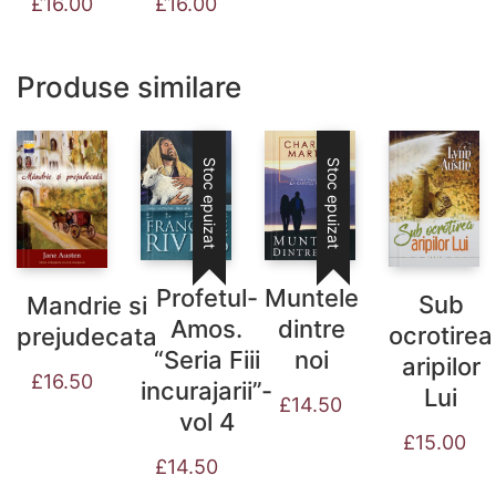
£
16.00
£
16.00
Produse similare
Stoc epuizat
Stoc epuizat
Profetul-
Muntele
Sub
Mandrie si
Amos.
dintre
ocrotirea
prejudecata
“Seria Fiii
noi
aripilor
£
16.50
incurajarii”-
Lui
£
14.50
vol 4
£
15.00
£
14.50