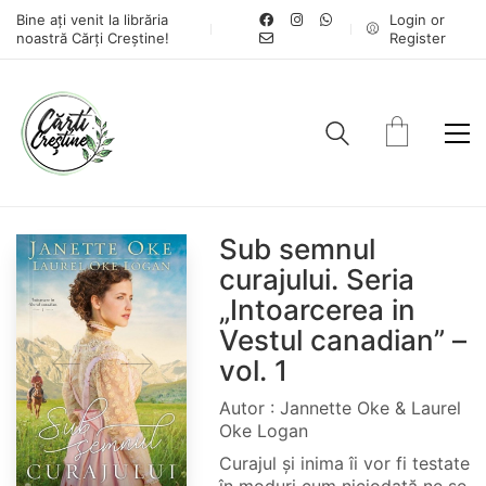
Bine ați venit la librăria
Login or
noastră Cărți Creștine!
Register
Sub semnul
curajului. Seria
„Intoarcerea in
Vestul canadian” –
vol. 1
Autor : Jannette Oke & Laurel
Oke Logan
Curajul și inima îi vor fi testate