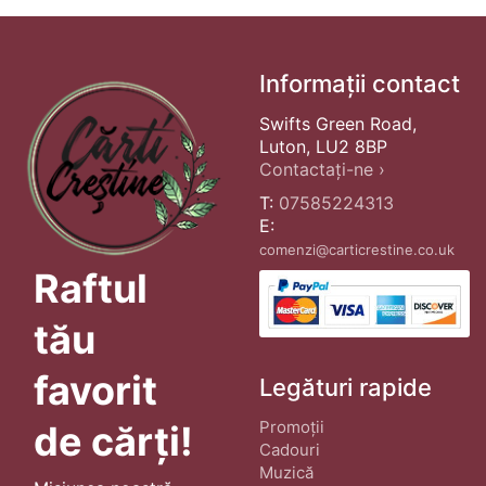
Informații contact
Swifts Green Road,
Luton, LU2 8BP
Contactați-ne ›
T:
07585224313
E:
comenzi@carticrestine.co.uk
Raftul
tău
favorit
Legături rapide
Promoții
de cărți!
Cadouri
Muzică