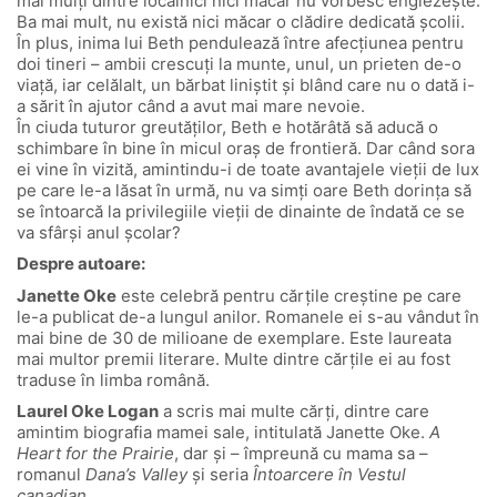
mai mulți dintre localnici nici măcar nu vorbesc englezește.
Ba mai mult, nu există nici măcar o clădire dedicată școlii.
În plus, inima lui Beth pendulează între afecțiunea pentru
doi tineri – ambii crescuți la munte, unul, un prieten de-o
viață, iar celălalt, un bărbat liniștit și blând care nu o dată i-
a sărit în ajutor când a avut mai mare nevoie.
În ciuda tuturor greutăților, Beth e hotărâtă să aducă o
schimbare în bine în micul oraș de frontieră. Dar când sora
ei vine în vizită, amintindu-i de toate avantajele vieții de lux
pe care le-a lăsat în urmă, nu va simți oare Beth dorința să
se întoarcă la privilegiile vieții de dinainte de îndată ce se
va sfârși anul școlar?
Despre autoare:
Janette Oke
este celebră pentru cărțile creștine pe care
le-a publicat de-a lungul anilor. Romanele ei s-au vândut în
mai bine de 30 de milioane de exemplare. Este laureata
mai multor premii literare. Multe dintre cărțile ei au fost
traduse în limba română.
Laurel Oke Logan
a scris mai multe cărți, dintre care
amintim biografia mamei sale, intitulată Janette Oke.
A
Heart for the Prairie
, dar și – împreună cu mama sa –
romanul
Dana’s Valley
și seria
Întoarcere în Vestul
canadian.