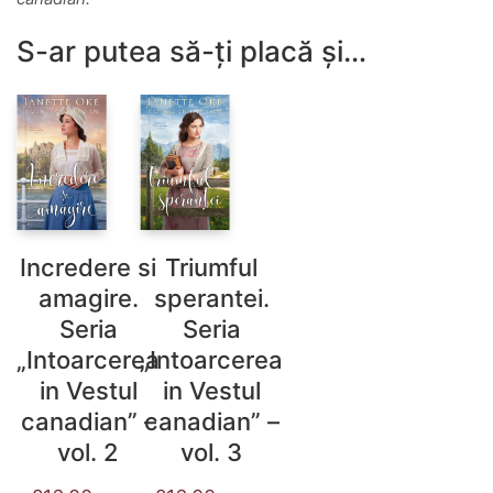
S-ar putea să-ți placă și…
Incredere si
Triumful
amagire.
sperantei.
Seria
Seria
„Intoarcerea
„Intoarcerea
in Vestul
in Vestul
canadian” –
canadian” –
vol. 2
vol. 3