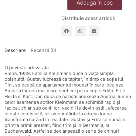
Adaugă în coș
Baiatul
care
l-
Distribuie acest articol:
a
urmat
pe
tatal
sau
la
Descriere
Recenzii (0)
Auschwitz
O poveste adevarata
Viena, 1939. Familia Kleinmann duce o viaţă simplă,
obișnuită. Gustav lucrează ca tapiţer, în timp ce soţia lui,
Tini, se ocupă de apartamentul modest în care locuiesc.
Bucuria lor cea mai mare sunt cei patru copii: Edith, Fritz,
Herta şi Kurt. Dar, după ce naziştii anexează Austria, lumea
celor asemenea soţilor Kleinmann se schimbă rapid şi
radical, chiar sub ochii lor: vecinii le devin ostili, afacerea
le este confiscată, iar ameninţările la adresa lor se
transformă curând în realitate. Gustav şi Fritz se numără
printre primii arestaţi, fiind trimiși în Germania, la
Buchenwald. Astfel se declanşează o serie de chinuri