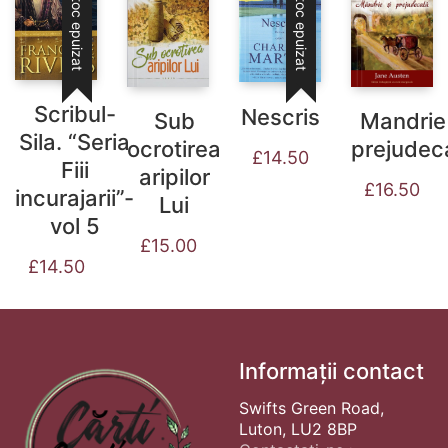
Stoc epuizat
Stoc epuizat
Scribul-
Nescris
Sub
Mandrie 
Sila. “Seria
ocrotirea
prejudec
£
14.50
Fiii
aripilor
£
16.50
incurajarii”-
Lui
vol 5
£
15.00
£
14.50
Informații contact
Swifts Green Road,
Luton, LU2 8BP