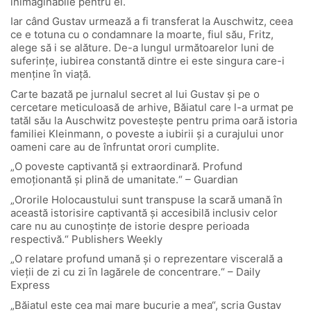
inimaginabile pentru ei.
Iar când Gustav urmează a fi transferat la Auschwitz, ceea
ce e totuna cu o condamnare la moarte, fiul său, Fritz,
alege să i se alăture. De-a lungul următoarelor luni de
suferinţe, iubirea constantă dintre ei este singura care-i
menţine în viaţă.
Carte bazată pe jurnalul secret al lui Gustav şi pe o
cercetare meticuloasă de arhive, Băiatul care l-a urmat pe
tatăl său la Auschwitz povesteşte pentru prima oară istoria
familiei Kleinmann, o poveste a iubirii şi a curajului unor
oameni care au de înfruntat orori cumplite.
„O poveste captivantă și extraordinară. Profund
emoționantă și plină de umanitate.“ – Guardian
„Ororile Holocaustului sunt transpuse la scară umană în
această istorisire captivantă și accesibilă inclusiv celor
care nu au cunoștințe de istorie despre perioada
respectivă.“ Publishers Weekly
„O relatare profund umană și o reprezentare viscerală a
vieții de zi cu zi în lagărele de concentrare.“ – Daily
Express
„Băiatul este cea mai mare bucurie a mea“, scria Gustav