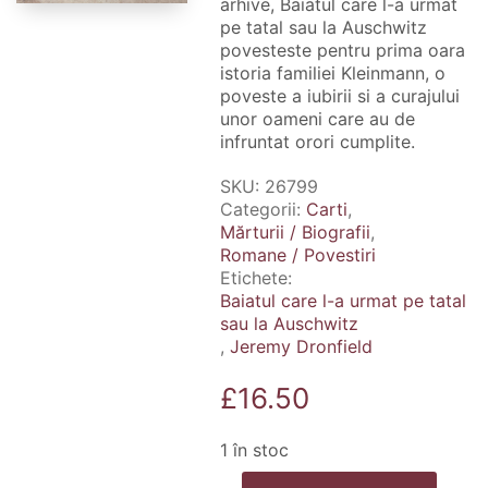
arhive, Baiatul care l-a urmat
pe tatal sau la Auschwitz
povesteste pentru prima oara
istoria familiei Kleinmann, o
poveste a iubirii si a curajului
unor oameni care au de
infruntat orori cumplite.
SKU:
26799
Categorii:
Carti
,
Mărturii / Biografii
,
Romane / Povestiri
Etichete:
Baiatul care l-a urmat pe tatal
sau la Auschwitz
,
Jeremy Dronfield
£
16.50
1 în stoc
Cantitate