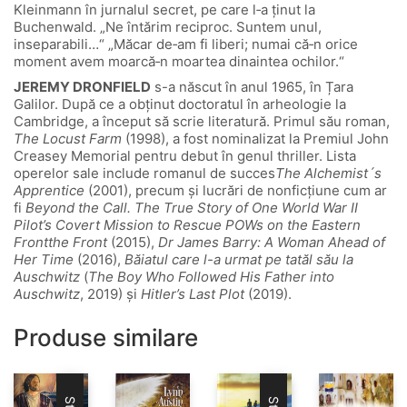
Kleinmann în jurnalul secret, pe care l‑a ținut la
Buchenwald. „Ne întărim reciproc. Suntem unul,
inseparabili…“ „Măcar de‑am fi liberi; numai că‑n orice
moment avem moarcă‑n moartea dinaintea ochilor.“
JEREMY DRONFIELD
s-a născut în anul 1965, în Țara
Galilor. După ce a obținut doctoratul în arheologie la
Cambridge, a început să scrie literatură. Primul său roman,
The Locust Farm
(1998), a fost nominalizat la Premiul John
Creasey Memorial pentru debut în genul thriller. Lista
operelor sale include romanul de succes
The Alchemist´s
Apprentice
(2001), precum și lucrări de nonficțiune cum ar
fi
Beyond the Call. The True Story of One World War II
Pilot’s Covert Mission to Rescue POWs on the Eastern
Frontthe Front
(2015),
Dr James Barry: A Woman Ahead of
Her Time
(2016),
Băiatul care l-a urmat pe tatăl său la
Auschwitz
(
The Boy Who Followed His Father into
Auschwitz
, 2019) și
Hitler’s Last Plot
(2019).
Produse similare