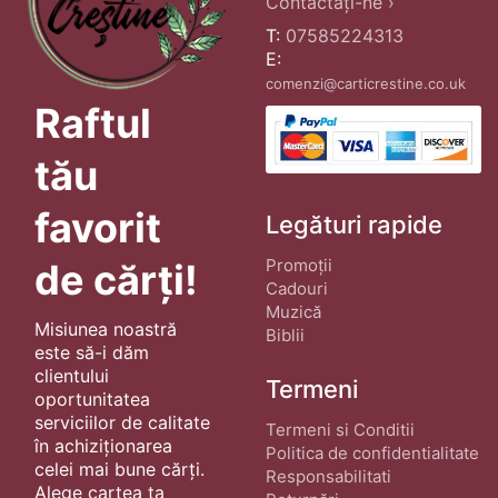
Contactați-ne ›
T:
07585224313
E:
comenzi@carticrestine.co.uk
Raftul
tău
favorit
Legături rapide
Promoții
de cărți!
Cadouri
Muzică
Misiunea noastră
Biblii
este să-i dăm
clientului
Termeni
oportunitatea
serviciilor de calitate
Termeni si Conditii
în achiziționarea
Politica de confidentialitate
celei mai bune cărți.
Responsabilitati
Alege cartea ta