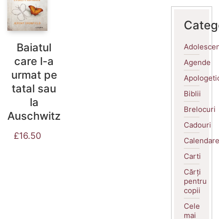
Categ
Baiatul
Adolescen
care l-a
Agende
urmat pe
Apologeti
tatal sau
Biblii
la
Brelocuri
Auschwitz
Cadouri
£
16.50
Calendar
Carti
Cărți
pentru
copii
Cele
mai