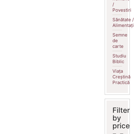
/
Povestiri
Sănătate /
Alimentaț
Semne
de
carte
Studiu
Biblic
Viața
Creștină
Practică
Filter
by
price