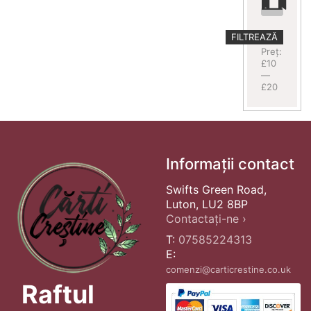
Preț
Preț
FILTREAZĂ
minim
maxim
Preț:
£10
—
£20
Informații contact
Swifts Green Road,
Luton, LU2 8BP
Contactați-ne ›
T:
07585224313
E:
comenzi@carticrestine.co.uk
Raftul