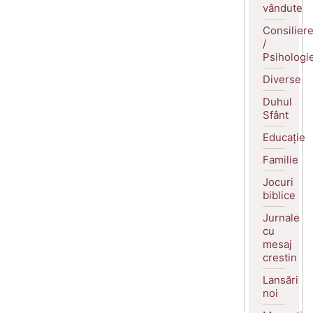
vândute
Consilier
/
Psihologi
Diverse
Duhul
Sfânt
Educație
Familie
Jocuri
biblice
Jurnale
cu
mesaj
crestin
Lansări
noi