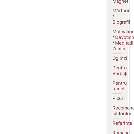
Magneti
Mărturii
/
Biografii
Motivatio
/ Devotio
/ Meditații
Zilnice
Oglinzi
Pentru
Bărbați
Pentru
femei
Pixuri
Recomand
cititorilor
Referințe
Romane