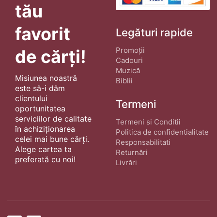
tău
favorit
Legături rapide
Promoții
de cărți!
Cadouri
Muzică
Misiunea noastră
Biblii
este să-i dăm
clientului
Termeni
oportunitatea
serviciilor de calitate
Termeni si Conditii
în achiziționarea
Politica de confidentialitate
celei mai bune cărți.
Responsabilitati
Alege cartea ta
Returnări
preferată cu noi!
Livrări