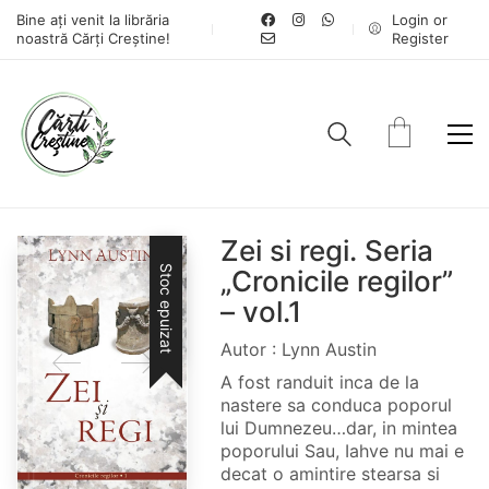
Bine ați venit la librăria
Login or
noastră Cărți Creștine!
Register
Zei si regi. Seria
Stoc epuizat
„Cronicile regilor”
– vol.1
Autor : Lynn Austin
A fost randuit inca de la
nastere sa conduca poporul
lui Dumnezeu…dar, in mintea
poporului Sau, Iahve nu mai e
decat o amintire stearsa si