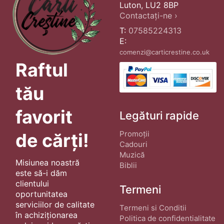
Luton, LU2 8BP
Contactați-ne ›
T:
07585224313
E:
comenzi@carticrestine.co.uk
Raftul
tău
favorit
Legături rapide
Promoții
de cărți!
Cadouri
Muzică
Misiunea noastră
Biblii
este să-i dăm
clientului
Termeni
oportunitatea
serviciilor de calitate
Termeni si Conditii
în achiziționarea
Politica de confidentialitate