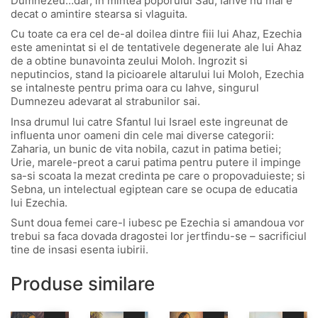
Dumnezeu…dar, in mintea poporului Sau, Iahve nu mai e
decat o amintire stearsa si vlaguita.
Cu toate ca era cel de-al doilea dintre fiii lui Ahaz, Ezechia
este amenintat si el de tentativele degenerate ale lui Ahaz
de a obtine bunavointa zeului Moloh. Ingrozit si
neputincios, stand la picioarele altarului lui Moloh, Ezechia
se intalneste pentru prima oara cu Iahve, singurul
Dumnezeu adevarat al strabunilor sai.
Insa drumul lui catre Sfantul lui Israel este ingreunat de
influenta unor oameni din cele mai diverse categorii:
Zaharia, un bunic de vita nobila, cazut in patima betiei;
Urie, marele-preot a carui patima pentru putere il impinge
sa-si scoata la mezat credinta pe care o propovaduieste; si
Sebna, un intelectual egiptean care se ocupa de educatia
lui Ezechia.
Sunt doua femei care-l iubesc pe Ezechia si amandoua vor
trebui sa faca dovada dragostei lor jertfindu-se – sacrificiul
tine de insasi esenta iubirii.
Produse similare