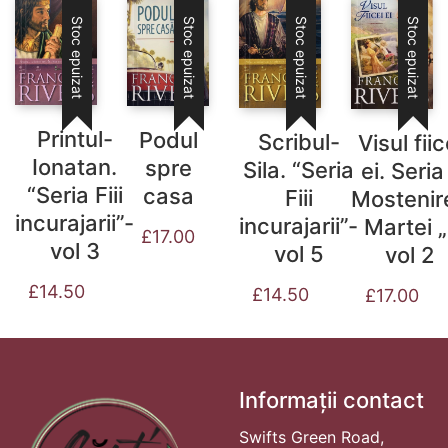
Stoc epuizat
Stoc epuizat
Stoc epuizat
Stoc epuizat
Printul-
Podul
Scribul-
Visul fiic
Ionatan.
spre
Sila. “Seria
ei. Seria
“Seria Fiii
casa
Fiii
Mostenir
incurajarii”-
incurajarii”-
Martei „
£
17.00
vol 3
vol 5
vol 2
£
14.50
£
14.50
£
17.00
Informații contact
Swifts Green Road,