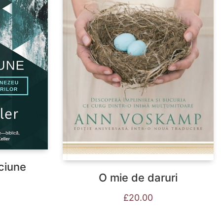
ciune
O mie de daruri
£
20.00