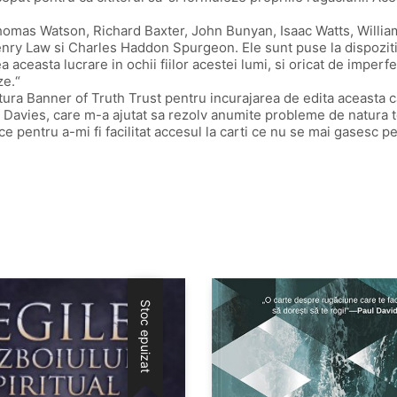
homas Watson, Richard Baxter, John Bunyan, Isaac Watts, Willia
nry Law si Charles Haddon Spurgeon. Ele sunt puse la dispozitia
ceasta lucrare in ochii fiilor acestei lumi, si oricat de imperfecta
ze.“
tura Banner of Truth Trust pentru incurajarea de edita aceasta 
. Davies, care m-a ajutat sa rezolv anumite probleme de natura t
ce pentru a-mi fi facilitat accesul la carti ce nu se mai gasesc pe
Stoc epuizat