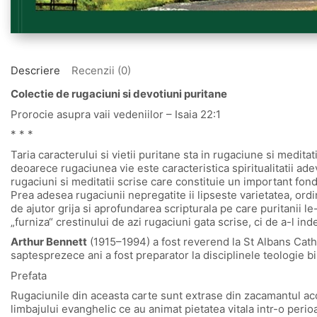
Descriere
Recenzii (0)
Colectie de rugaciuni si devotiuni puritane
Prorocie asupra vaii vedeniilor – Isaia 22:1
* * *
Taria caracterului si vietii puritane sta in rugaciune si medita
deoarece rugaciunea vie este caracteristica spiritualitatii ade
rugaciuni si meditatii scrise care constituie un important fond
Prea adesea rugaciunii nepregatite ii lipseste varietatea, ordi
de ajutor grija si aprofundarea scripturala pe care puritanii l
„furniza“ crestinului de azi rugaciuni gata scrise, ci de a-l ind
Arthur Bennett
(1915–1994) a fost reverend la St Albans Cath
saptesprezece ani a fost preparator la disciplinele teologie bi
Prefata
Rugaciunile din aceasta carte sunt extrase din zacamantul acoper
limbajului evanghelic ce au animat pietatea vitala intr-o peri