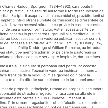
 lui Charles Haddon Spurgeon (1834‒1892), care poate fi
ogica a purtat cu sine zeci de ani forme usor de recunoscut de
itatii Scripturii asupra vietii in ansamblul ei, prezbiterienii si
 impletiti intr-o stransa unitate ce transcendea diferentele ce
valori, aveau aceeasi atitudine cu privire la credinta crestina
lui de cea a nonconformistului. Astfel, aceasta carte de
itane constau in practicarea rugaciunii si a meditatiei. Multi
dar au facut aceasta nu in vederea publicarii acestor scrieri,
le de lancezeala spirituala. Altii, ca William Jay si Henry Law,
Dar altii, ca Philip Doddridge si William Romaine, au introdus
i i-au sfatuit pe membrii adunarilor pe care le pastoreau sa
ciune puritana ce poate servi spre inspiratie, dar care inca
a a treia, la singular si persoana intai pentru ca aceasta
inchinarea colectiva. Tocmai in vederea inchinarii comune a
face tranzitia de la modul cum se gandea odinioara la
sunt texte din diferite surse elaborate in jurul unei anumite
numar de propozitii principale, urmate de propozitii secundare
esponsabil de structura rugaciunilor asa cum se afla ele in
rugaciunea este partasie cu un Dumnezeu imanent si
epline. Prin urmare, rugaciunile trebuie folosite ca elemente de
estea, precum si sectiunile lor, pot de asemenea servi la