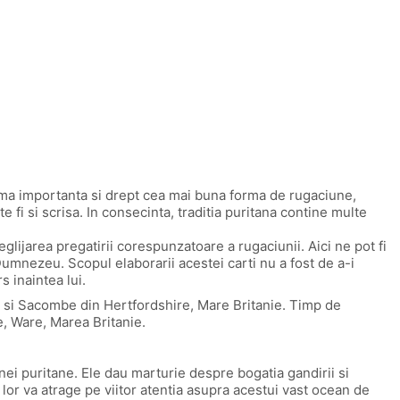
e prima importanta si drept cea mai buna forma de rugaciune,
 fi si scrisa. In consecinta, traditia puritana contine multe
glijarea pregatirii corespunzatoare a rugaciunii. Aici ne pot fi
 Dumnezeu. Scopul elaborarii acestei carti nu a fost de a-i
s inaintea lui.
n si Sacombe din Hertfordshire, Mare Britanie. Timp de
e, Ware, Marea Britanie.
avnei puritane. Ele dau marturie despre bogatia gandirii si
 lor va atrage pe viitor atentia asupra acestui vast ocean de