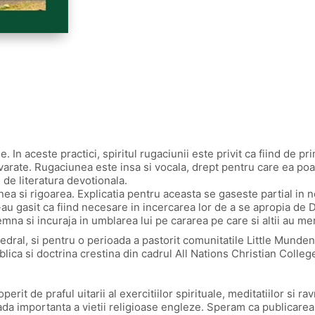
tie. In aceste practici, spiritul rugaciunii este privit ca fiind d
varate. Rugaciunea este insa si vocala, drept pentru care ea poate
 de literatura devotionala.
nea si rigoarea. Explicatia pentru aceasta se gaseste partial in ne
e-au gasit ca fiind necesare in incercarea lor de a se apropia de
emna si incuraja in umblarea lui pe cararea pe care si altii au mer
edral, si pentru o perioada a pastorit comunitatile Little Munde
blica si doctrina crestina din cadrul All Nations Christian Colleg
it de praful uitarii al exercitiilor spirituale, meditatiilor si r
oada importanta a vietii religioase engleze. Speram ca publicarea