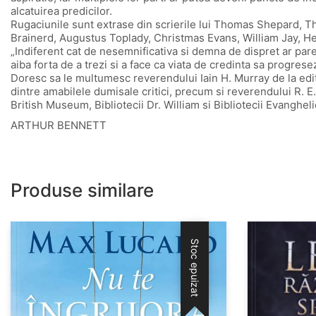
alcatuirea predicilor.
Rugaciunile sunt extrase din scrierile lui Thomas Shepard, T
Brainerd, Augustus Toplady, Christmas Evans, William Jay, He
„Indiferent cat de nesemnificativa si demna de dispret ar parea a
aiba forta de a trezi si a face ca viata de credinta sa progrese
Doresc sa le multumesc reverendului Iain H. Murray de la edi
dintre amabilele dumisale critici, precum si reverendului R. E
British Museum, Bibliotecii Dr. William si Bibliotecii Evangheli
ARTHUR BENNETT
Produse similare
Stoc epuizat