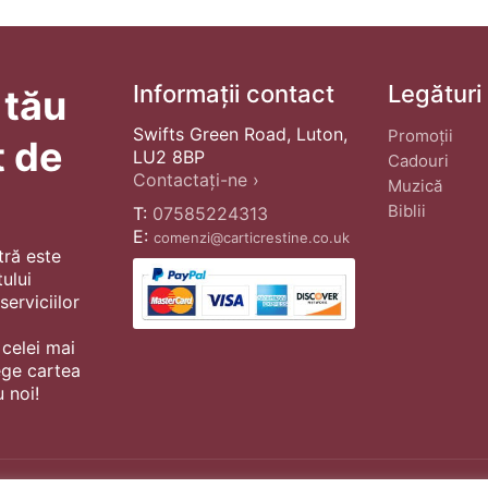
Informații contact
Legături
 tău
Swifts Green Road, Luton,
Promoții
t de
LU2 8BP
Cadouri
Contactați-ne ›
Muzică
Biblii
T:
07585224313
E:
comenzi@carticrestine.co.uk
tră este
ului
erviciilor
 celei mai
ege cartea
 noi!