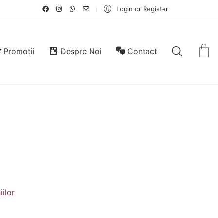
Login or Register
Promoții
Despre Noi
Contact
ilor