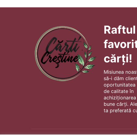
Raftul
favori
cărți!
Misiunea noas
să-i dăm client
oportunitatea s
de calitate în
achiziționarea
bune cărți. Al
ta preferată cu