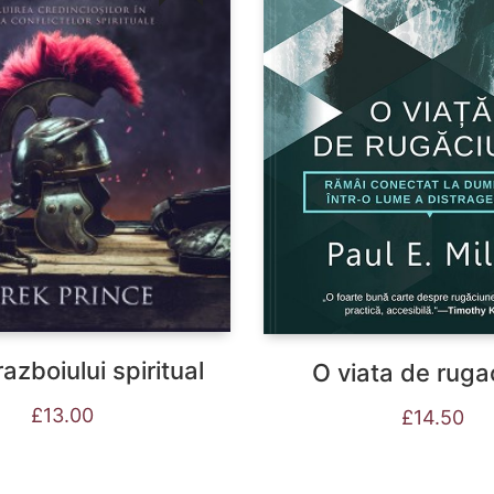
razboiului spiritual
O viata de ruga
£
13.00
£
14.50