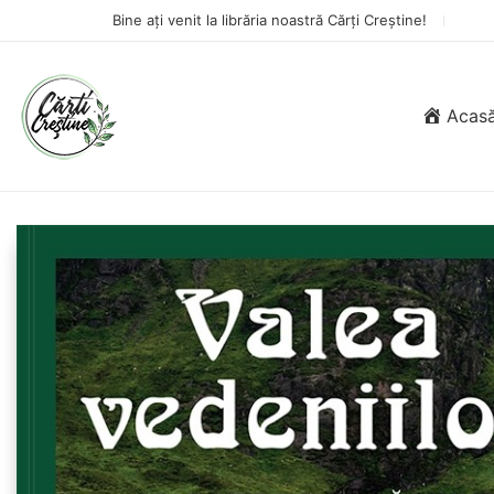
Bine ați venit la librăria noastră Cărți Creștine!
Acas