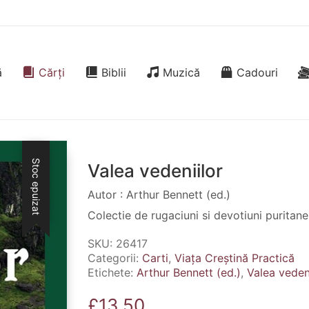
ă
Cărți
Biblii
Muzică
Cadouri
Stoc epuizat
Valea vedeniilor
Autor : Arthur Bennett (ed.)
Colectie de rugaciuni si devotiuni puritane
SKU:
26417
Categorii:
Carti
,
Viața Creștină Practică
Etichete:
Arthur Bennett (ed.)
,
Valea vedeni
£
13.50