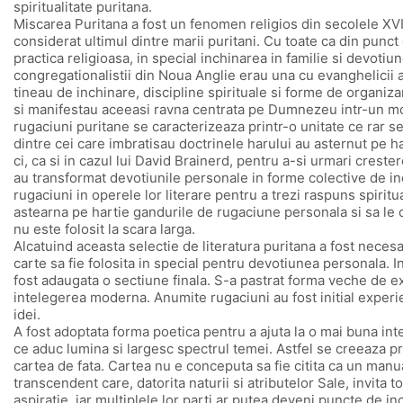
spiritualitate puritana.
Miscarea Puritana a fost un fenomen religios din secolele XVI
considerat ultimul dintre marii puritani. Cu toate ca din punc
practica religioasa, in special inchinarea in familie si devotiun
congregationalistii din Noua Anglie erau una cu evanghelicii an
tineau de inchinare, discipline spirituale si forme de organiza
si manifestau aceeasi ravna centrata pe Dumnezeu intr-un mod 
rugaciuni puritane se caracterizeaza printr-o unitate ce rar se 
dintre cei care imbratisau doctrinele harului au asternut pe ha
ci, ca si in cazul lui David Brainerd, pentru a-si urmari creste
au transformat devotiunile personale in forme colective de inch
rugaciuni in operele lor literare pentru a trezi raspuns spiritu
astearna pe hartie gandurile de rugaciune personala si sa le c
nu este folosit la scara larga.
Alcatuind aceasta selectie de literatura puritana a fost neces
carte sa fie folosita in special pentru devotiunea personala. 
fost adaugata o sectiune finala. S-a pastrat forma veche de e
intelegerea moderna. Anumite rugaciuni au fost initial experien
idei.
A fost adoptata forma poetica pentru a ajuta la o mai buna in
ce aduc lumina si largesc spectrul temei. Astfel se creeaza pri
cartea de fata. Cartea nu e conceputa sa fie citita ca un man
transcendent care, datorita naturii si atributelor Sale, invita 
aspiratie, iar multiplele lor parti ar putea deveni puncte de i