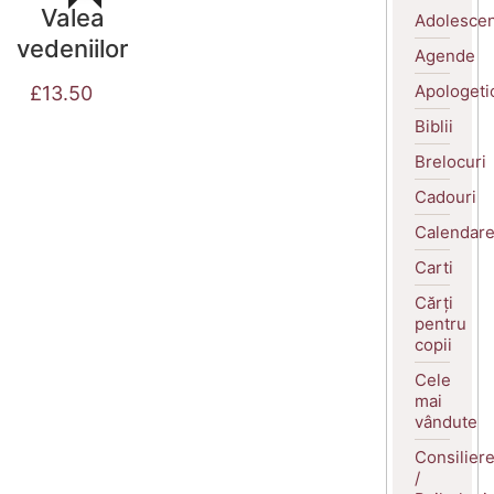
Valea
Adolescen
vedeniilor
Agende
Apologeti
£
13.50
Biblii
Brelocuri
Cadouri
Calendar
Carti
Cărți
pentru
copii
Cele
mai
vândute
Consilier
/