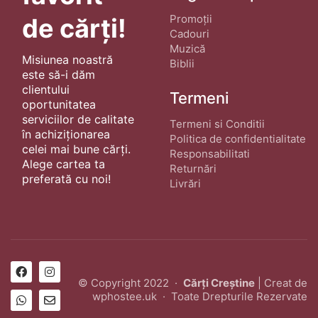
Promoții
de cărți!
Cadouri
Muzică
Misiunea noastră
Biblii
este să-i dăm
clientului
Termeni
oportunitatea
serviciilor de calitate
Termeni si Conditii
în achiziționarea
Politica de confidentialitate
celei mai bune cărți.
Responsabilitati
Alege cartea ta
Returnări
preferată cu noi!
Livrări
© Copyright 2022 ·
Cărți Creștine
| Creat de
wphostee.uk
· Toate Drepturile Rezervate