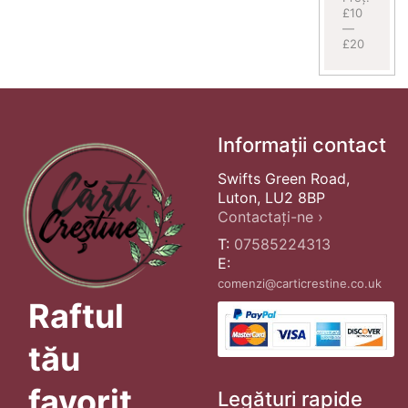
£10
—
£20
Informații contact
Swifts Green Road,
Luton, LU2 8BP
Contactați-ne ›
T:
07585224313
E:
comenzi@carticrestine.co.uk
Raftul
tău
favorit
Legături rapide