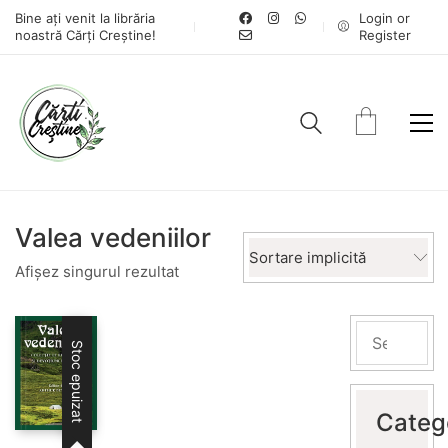
Bine ați venit la librăria
Login or
noastră Cărți Creștine!
Register
Valea vedeniilor
Sortare implicită
Afișez singurul rezultat
Stoc epuizat
Categ