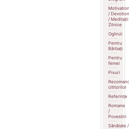
Motivatio
/ Devotio
/ Meditații
Zilnice
Oglinzi
Pentru
Bărbați
Pentru
femei
Pixuri
Recomand
cititorilor
Referințe
Romane
/
Povestiri
Sănătate /