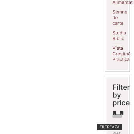
Alimentaț
Semne
de
carte
Studiu
Biblic
Viața
Creștină
Practică
Filter
by
price
Preț
Preț
FILTREAZĂ
minim
maxim
Preț: