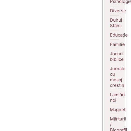
Psihologi
Diverse
Duhul
Sfânt
Educație
Familie
Jocuri
biblice
Jurnale
cu
mesaj
crestin
Lansări
noi
Magneti
Mărturii
/
Biografii