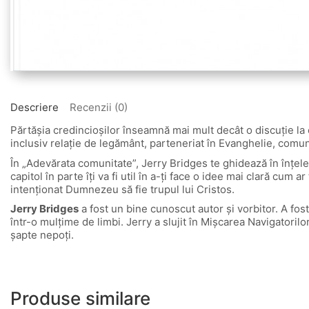
Descriere
Recenzii (0)
Părtăşia credincioşilor înseamnă mai mult decât o discuţie la 
inclusiv relaţie de legământ, parteneriat în Evanghelie, comu
În „Adevărata comunitate”, Jerry Bridges te ghidează în înţeleg
capitol în parte îţi va fi util în a-ţi face o idee mai clară cu
intenţionat Dumnezeu să fie trupul lui Cristos.
Jerry Bridges
a fost un bine cunoscut autor şi vorbitor. A fost
într-o mulţime de limbi. Jerry a slujit în Mişcarea Navigatorilo
şapte nepoţi.
Produse similare