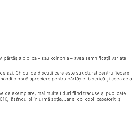
părtăşia biblică – sau koinonia – avea semnificaţii variate,
de azi. Ghidul de discuţii care este structurat pentru fiecare
i dobândi o nouă apreciere pentru părtăşie, biserică şi ceea ce a
ne de exemplare, mai multe titluri fiind traduse şi publicate
16, lăsându-şi în urmă soţia, Jane, doi copii căsătoriţi şi