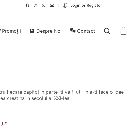
Login or Register
Promoții
Despre Noi
Contact
u fiecare capitol in parte iti va fi util in a-ti face o idee
a crestina in secolul al XXI-lea.
dges