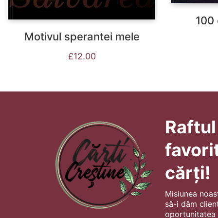
100 
Motivul sperantei mele
£
12.00
Raftul
favori
cărți!
Misiunea noas
să-i dăm client
oportunitatea s