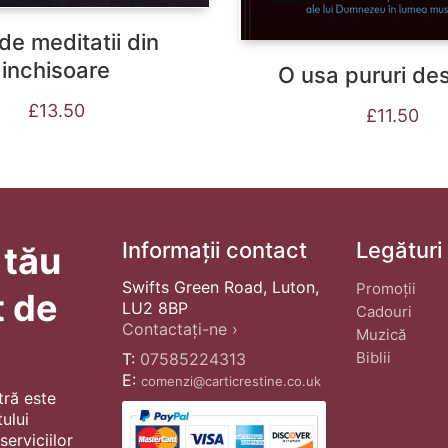
de meditatii din
inchisoare
O usa pururi de
£
13.50
£
11.50
Informații contact
Legături
 tău
Swifts Green Road, Luton,
Promoții
t de
LU2 8BP
Cadouri
Contactați-ne ›
Muzică
Biblii
T:
07585224313
E:
comenzi@carticrestine.co.uk
tră este
ului
erviciilor