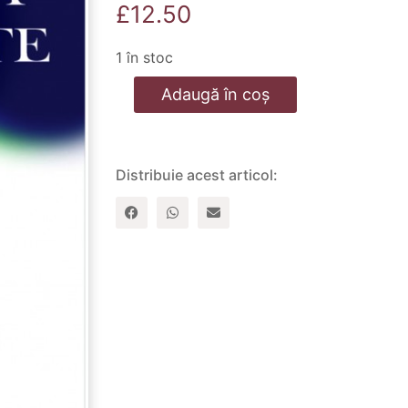
£
12.50
1 în stoc
Cantitate
Adaugă în coș
Adevarata
comunitate
Distribuie acest articol: