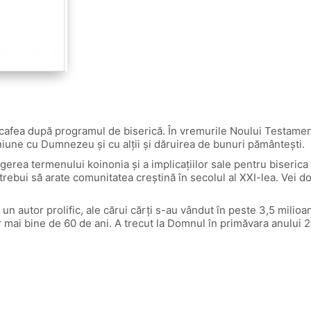
cafea după programul de biserică. În vremurile Noului Testament 
niune cu Dumnezeu şi cu alţii şi dăruirea de bunuri pământeşti.
erea termenului koinonia şi a implicaţiilor sale pentru biserica 
m ar trebui să arate comunitatea creştină în secolul al XXI-lea. Ve
 un autor prolific, ale cărui cărţi s-au vândut în peste 3,5 milioa
r mai bine de 60 de ani. A trecut la Domnul în primăvara anului 20