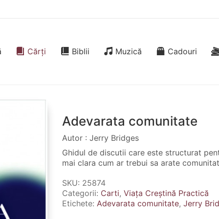
ă
Cărți
Biblii
Muzică
Cadouri
Adevarata comunitate
Autor : Jerry Bridges
Ghidul de discutii care este structurat pentr
mai clara cum ar trebui sa arate comunitate
SKU:
25874
Categorii:
Carti
,
Viața Creștină Practică
Etichete:
Adevarata comunitate
,
Jerry Bri