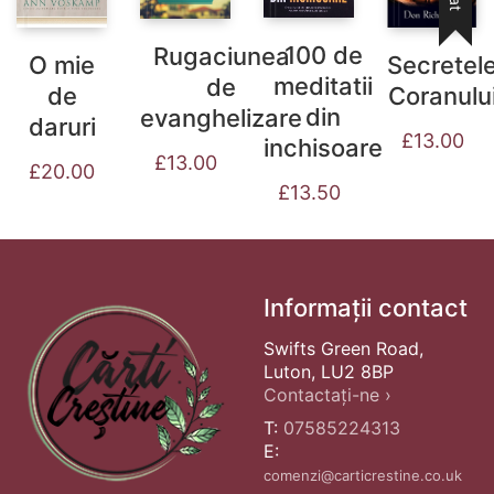
100 de
Rugaciunea
O mie
Secretel
meditatii
de
de
Coranulu
din
evanghelizare
daruri
£
13.00
inchisoare
£
13.00
£
20.00
£
13.50
Informații contact
Swifts Green Road,
Luton, LU2 8BP
Contactați-ne ›
T:
07585224313
E:
comenzi@carticrestine.co.uk