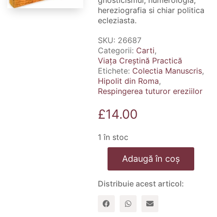
gnosticismul, numerologia,
hereziografia si chiar politica
ecleziasta.
SKU:
26687
Categorii:
Carti
,
Viața Creștină Practică
Etichete:
Colectia Manuscris
,
Hipolit din Roma
,
Respingerea tuturor ereziilor
£
14.00
1 în stoc
Cantitate
Adaugă în coș
Respingerea
tuturor
ereziilor
Distribuie acest articol: