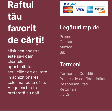
Raftul
tău
favorit
Legături rapide
Promoții
de cărți!
Cadouri
Muzică
Misiunea noastră
Biblii
este să-i dăm
clientului
Termeni
oportunitatea
serviciilor de calitate
Termeni si Conditii
în achiziționarea
Politica de confidentialitate
celei mai bune cărți.
Responsabilitati
Alege cartea ta
Returnări
preferată cu noi!
Livrări