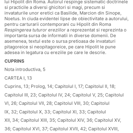
lui Hipolit din Roma. Autorul respinge sistematic doctrinele
si practicile a diversi ghicitori si magi, precum si
invataturile unor eretici ca Basilide, Marcion din Sinope,
Noetus. In ciuda evidentei lipse de obiectivitate a autorului,
pentru carturarii contemporani cu Hipolit din Roma
Respingerea tuturor ereziilor
a reprezentat si reprezinta o
importanta sursa de informatii in diverse domenii. De
asemenea, textul este o sursa pretioasa de invataturi
pitagoreice si neopitagoreice, pe care Hipolit le pune
adesea in legatura cu ereziile pe care le descrie.
CUPRINS
Nota introductiva, 5
CARTEA I, 13
Cuprins, 13; Prolog, 14; Capitolul I, 17; Capitolul II, 18;
Capitolul III, 23; Capitolul IV, 24; Capitolul V, 25; Capitolul
VI, 26; Capitolul VII, 28; Capitolul VIII, 30; Capitolul
IX, 32; Capitolul X, 33; Capitolul XI, 33; Capitolul
XII, 34; Capitolul XIII, 35; Capitolul XIV, 36; Capitolul XV,
36; Capitolul XVI, 37; Capitolul XVII, 42; Capitolul XVIII,