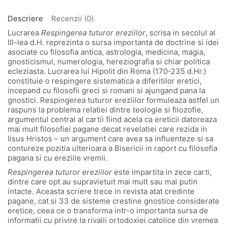
Descriere
Recenzii (0)
Lucrarea
Respingerea tuturor ereziilor
, scrisa in secolul al
III-lea d.H. reprezinta o sursa importanta de doctrine si idei
asociate cu filosofia antica, astrologia, medicina, magia,
gnosticismul, numerologia, hereziografia si chiar politica
ecleziasta. Lucrarea lui Hipolit din Roma (170-235 d.Hr.)
constituie o respingere sistematica a diferitilor eretici,
incepand cu filosofii greci si romani si ajungand pana la
gnostici. Respingerea tuturor ereziilor formuleaza astfel un
raspuns la problema relatiei dintre teologie si filozofie,
argumentul central al cartii fiind acela ca ereticii datoreaza
mai mult filosofiei pagane decat revelatiei care rezida in
Iisus Hristos – un argument care avea sa influenteze si sa
contureze pozitia ulterioara a Bisericii in raport cu filosofia
pagana si cu ereziile vremii.
Respingerea tuturor ereziilor
este impartita in zece carti,
dintre care opt au supravietuit mai mult sau mai putin
intacte. Aceasta scriere trece in revista atat credinte
pagane, cat si 33 de sisteme crestine gnostice considerate
eretice, ceea ce o transforma intr-o importanta sursa de
informatii cu privire la rivalii ortodoxiei catolice din vremea