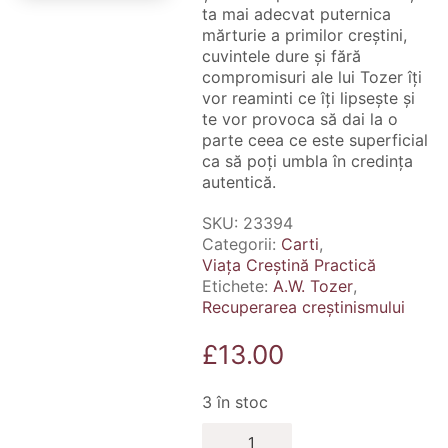
ta mai adecvat puternica
mărturie a primilor creștini,
cuvintele dure și fără
compromisuri ale lui Tozer îți
vor reaminti ce îți lipsește și
te vor provoca să dai la o
parte ceea ce este superficial
ca să poți umbla în credința
autentică.
SKU:
23394
Categorii:
Carti
,
Viața Creștină Practică
Etichete:
A.W. Tozer
,
Recuperarea creștinismului
£
13.00
3 în stoc
Cantitate