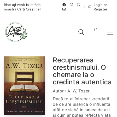
Bine ați venit la librăria
Login or
noastră Cărți Creștine!
Register
Recuperarea
crestinismului. O
chemare la o
credinta autentica
Autor : A. W. Tozer
Dacă te-ai întrebat vreodată
de ce are Biserica o influență
atât de slabă în lumea de azi
și cum ar putea reflecta viața