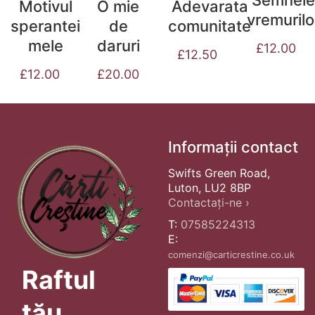
Semnele
Motivul
O mie
Adevarata
vremurilo
sperantei
de
comunitate
mele
daruri
£
12.00
£
12.50
£
12.00
£
20.00
Informații contact
Swifts Green Road,
Luton, LU2 8BP
Contactați-ne ›
T:
07585224313
E:
comenzi@carticrestine.co.uk
Raftul
tău