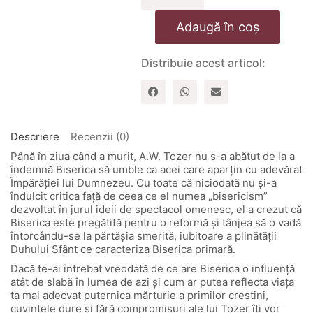
Recuperarea
crestinismului.
Adaugă în coș
O
chemare
la
Distribuie acest articol:
o
credinta
autentica
Descriere
Recenzii (0)
Până în ziua când a murit, A.W. Tozer nu s-a abătut de la a
îndemnă Biserica să umble ca acei care aparțin cu adevărat
Împărăției lui Dumnezeu. Cu toate că niciodată nu și-a
îndulcit critica față de ceea ce el numea „bisericism”
dezvoltat în jurul ideii de spectacol omenesc, el a crezut că
Biserica este pregătită pentru o reformă și tânjea să o vadă
întorcându-se la părtășia smerită, iubitoare a plinătății
Duhului Sfânt ce caracteriza Biserica primară.
Dacă te-ai întrebat vreodată de ce are Biserica o influență
atât de slabă în lumea de azi și cum ar putea reflecta viața
ta mai adecvat puternica mărturie a primilor creștini,
cuvintele dure și fără compromisuri ale lui Tozer îți vor