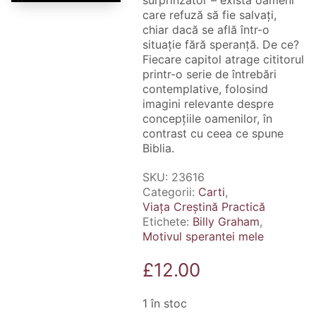
surprinzător – există oameni
care refuză să fie salvați,
chiar dacă se află într-o
situație fără speranță. De ce?
Fiecare capitol atrage cititorul
printr-o serie de întrebări
contemplative, folosind
imagini relevante despre
concepțiile oamenilor, în
contrast cu ceea ce spune
Biblia.
SKU:
23616
Categorii:
Carti
,
Viața Creștină Practică
Etichete:
Billy Graham
,
Motivul sperantei mele
£
12.00
1 în stoc