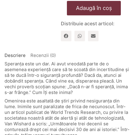
Cantitate
Adaugă în coș
Motivul
sperantei
mele
Distribuie acest articol:
Descriere
Recenzii (0)
Speranţa este un dar. Ai avut vreodată parte de o
asemenea experienţă care să te scoată din incertitudine şi
să te ducă într-o siguranţă profundă? Dacă da, atunci ai
dobândit speranţa. Când vine ea, disperarea pleacă. Un
vechi proverb scoţian spune: „Dacă n-ar fi speranţă, inima
s-ar frânge.” Cum îţi este inima?
Omenirea este asaltată de ştiri privind nesiguranţa din
lume. Inimile sunt paralizate de frica de necunoscut. Într-
un articol publicat de World Trends Research, cu privire la
societatea noastră atât de alertă şi atât de tehnologizată,
Van Wishard a scris: „Următoarele trei decenii se
conturează drept cei mai decisivi 30 de ani ai istoriei.” Într-