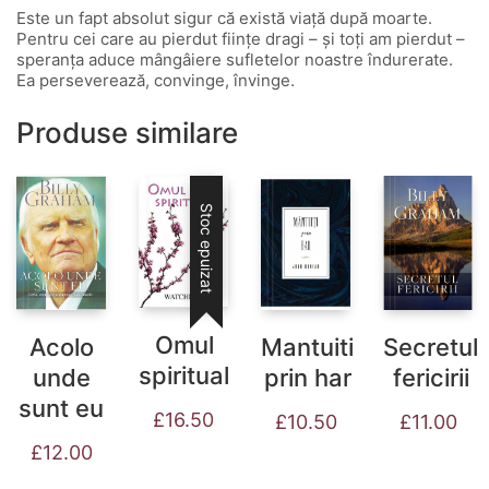
Este un fapt absolut sigur că există viaţă după moarte.
Pentru cei care au pierdut fiinţe dragi – şi toţi am pierdut –
speranţa aduce mângâiere sufletelor noastre îndurerate.
Ea perseverează, convinge, învinge.
Produse similare
Stoc epuizat
Omul
Acolo
Mantuiti
Secretul
spiritual
unde
prin har
fericirii
sunt eu
£
16.50
£
10.50
£
11.00
£
12.00