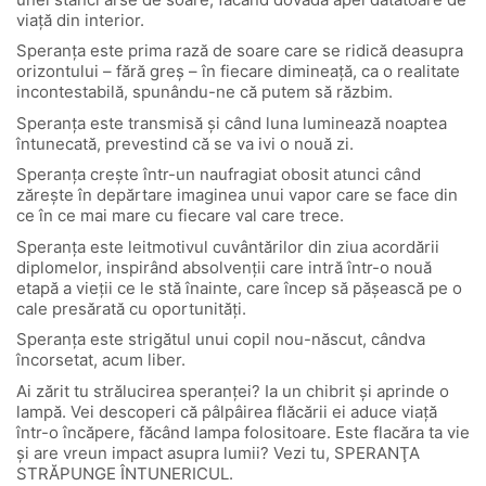
viaţă din interior.
Speranţa este prima rază de soare care se ridică deasupra
orizontului – fără greş – în fiecare dimineaţă, ca o realitate
incontestabilă, spunându-ne că putem să răzbim.
Speranţa este transmisă şi când luna luminează noaptea
întunecată, prevestind că se va ivi o nouă zi.
Speranţa creşte într-un naufragiat obosit atunci când
zăreşte în depărtare imaginea unui vapor care se face din
ce în ce mai mare cu fiecare val care trece.
Speranţa este leitmotivul cuvântărilor din ziua acordării
diplomelor, inspirând absolvenţii care intră într-o nouă
etapă a vieţii ce le stă înainte, care încep să păşească pe o
cale presărată cu oportunităţi.
Speranţa este strigătul unui copil nou-născut, cândva
încorsetat, acum liber.
Ai zărit tu strălucirea speranţei? Ia un chibrit şi aprinde o
lampă. Vei descoperi că pâlpâirea flăcării ei aduce viaţă
într-o încăpere, făcând lampa folositoare. Este flacăra ta vie
şi are vreun impact asupra lumii? Vezi tu, SPERANŢA
STRĂPUNGE ÎNTUNERICUL.