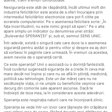
adevăr, trăim vremuri tumultuoase.
Nesiguranţa este atât de răspândită, încât ultimul moft din
industria felicitărilor este acela de a oferi încurajare prin
intermediul felicitărilor electronice care pot fi citite pe
ecranele computerelor. Pe o asemenea felicitare scrie: „În
faţa incertitudinii, nu este nimic greşit să speri.” Pe o alta
apare simplu un indicator cu denumirea unei străzi:
„Bulevardul SPERANŢEI” şi, sub el, semnul SENS UNIC.
Într-adevăr, există o singură cale care duce la o asemenea
siguranţă pentru astăzi şi pentru viitor şi despre ea aş dori
să vorbesc în paginile care urmează. În vremuri ca acestea,
avem nevoie de o speranţă certă.
Ce este speranţa? Unii o asociază cu o dorinţă fantezistă.
Însă cuvântul sugerează siguranţa de a crede în ceva mai
mare decât noi înşine şi care nu se află în ştiinţă, medicină,
politică sau tehnologie. Este un dar măreţ care nu ne
secătuieşte viaţa, ci ne umple cu beneficiile veşnice care
decurg din comorile sale aparent ascunse. Dacă te
îndoieşti de teza mea, ia în considerare aceste adevăruri.
Speranţa este respiraţia naturii care ne înconjoară zilnic.
Speranţa se vede într-un izvor care ţâşneşte din crăpătura
unei stânci arse de soare, făcând dovada apei dătătoare de