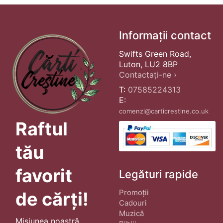
Informații contact
Swifts Green Road,
Luton, LU2 8BP
Contactați-ne ›
T:
07585224313
E:
comenzi@carticrestine.co.uk
Raftul
tău
favorit
Legături rapide
Promoții
de cărți!
Cadouri
Muzică
Misiunea noastră