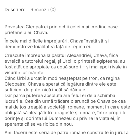
Descriere
Recenzii (0)
Povestea Cleopatrei prin ochii celei mai credincioase
prietene a ei, Chava.
În cele mai dificile împrejurări, Chava învață să-și
demonstreze loialitatea față de regina ei.
Crescute împreună la palatul Alexandriei, Chava, fiica
evreică a tutorelui regal, și Urbi, o prințesă egipteană, au
fost atât de apropiate ca două surori – și mai apoi rivale în
visurile lor mărețe.
Când Urbi a urcat în mod neașteptat pe tron, ca regina
Cleopatra, Chava a sperat că legătura dintre ele este
suficient de puternică încât să dăinuie.
Dar parcă puterea absolută are felul ei de a schimba
lucrurile. Cea din urmă trădare o aruncă pe Chava pe cea
mai de jos treaptă a societății romane, moment în care este
obligată să aleagă între dragoste și onoare, între propriile
dorințe și dorința lui Dumnezeu cu privire la viața ei, în
speranța că se va ridica din nou.
Anii tăcerii este seria de patru romane construite în jurul a