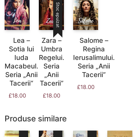
Stoc epuizat
Lea –
Zara –
Salome –
Sotia lui
Umbra
Regina
Iuda
Regelui.
Ierusalimului.
Macabeul.
Seria
Seria „Anii
Seria „Anii
„Anii
Tacerii”
Tacerii“
Tacerii”
£
18.00
£
18.00
£
18.00
Produse similare