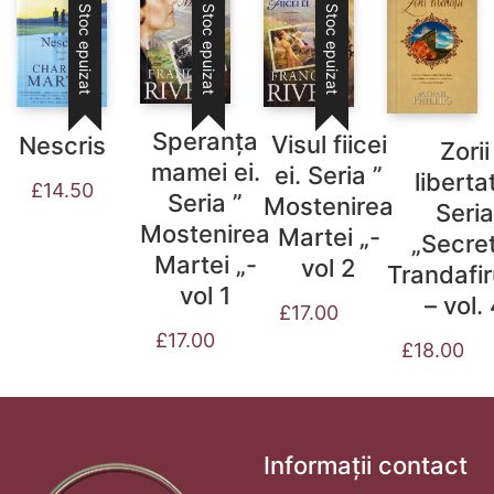
Stoc epuizat
Stoc epuizat
Stoc epuizat
Speranța
Visul fiicei
Nescris
Zorii
mamei ei.
ei. Seria ”
libertat
£
14.50
Seria ”
Mostenirea
Seria
Mostenirea
Martei „-
„Secret
Martei „-
vol 2
Trandafir
vol 1
– vol.
£
17.00
£
17.00
£
18.00
Informații contact