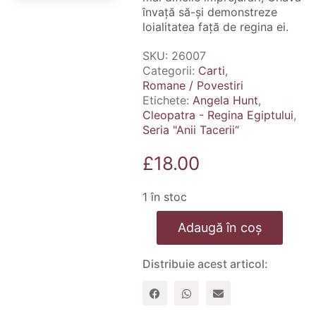
învață să-și demonstreze
loialitatea față de regina ei.
SKU:
26007
Categorii:
Carti
,
Romane / Povestiri
Etichete:
Angela Hunt
,
Cleopatra - Regina Egiptului
,
Seria "Anii Tacerii“
£
18.00
1 în stoc
Cantitate
Adaugă în coș
Cleopatra
-
Regina
Distribuie acest articol:
Egiptului.
Seria
"Anii
Tacerii“