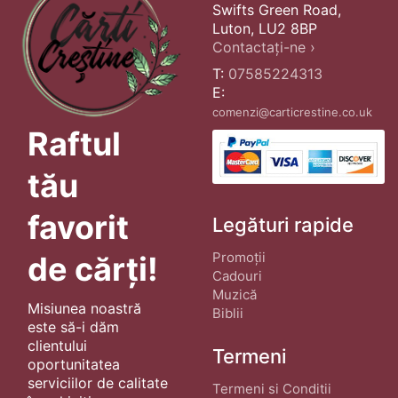
Swifts Green Road,
Luton, LU2 8BP
Contactați-ne ›
T:
07585224313
E:
comenzi@carticrestine.co.uk
Raftul
tău
favorit
Legături rapide
Promoții
de cărți!
Cadouri
Muzică
Misiunea noastră
Biblii
este să-i dăm
clientului
Termeni
oportunitatea
serviciilor de calitate
Termeni si Conditii