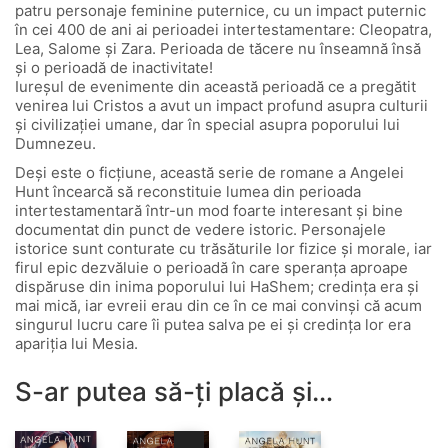
patru personaje feminine puternice, cu un impact puternic
în cei 400 de ani ai perioadei intertestamentare: Cleopatra,
Lea, Salome și Zara. Perioada de tăcere nu înseamnă însă
și o perioadă de inactivitate!
Iureşul de evenimente din această perioadă ce a pregătit
venirea lui Cristos a avut un impact profund asupra culturii
și civilizației umane, dar în special asupra poporului lui
Dumnezeu.
Deși este o ficțiune, această serie de romane a Angelei
Hunt încearcă să reconstituie lumea din perioada
intertestamentară într-un mod foarte interesant și bine
documentat din punct de vedere istoric. Personajele
istorice sunt conturate cu trăsăturile lor fizice și morale, iar
firul epic dezvăluie o perioadă în care speranţa aproape
dispăruse din inima poporului lui HaShem; credinţa era şi
mai mică, iar evreii erau din ce în ce mai convinşi că acum
singurul lucru care îi putea salva pe ei şi credinţa lor era
apariţia lui Mesia.
S-ar putea să-ți placă și…