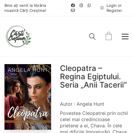
Bine ați venit la librăria
Login or
noastră Cărți Creștine!
Register
Cleopatra –
Regina Egiptului.
Seria „Anii Tacerii“
Autor : Angela Hunt
Povestea Cleopatrei prin ochii
celei mai credincioase
prietene a ei, Chava. În cele
mai dificile împrejurări, Chava