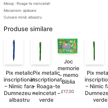
Mesaj : Roaga-te neincetat!
Mecanism: apăsare
Culoare mină: albastru
Produse similare
Joc
memorie
Pix metalic
Pix metalic
Pix meta
– memo
inscriptionat
inscriptionat
inscripti
Biblia
– Nimic fara
– Roaga-te
– Nimic f
£
17.00
Dumnezeu –
neincetat –
Dumneze
albastru
verde
verde