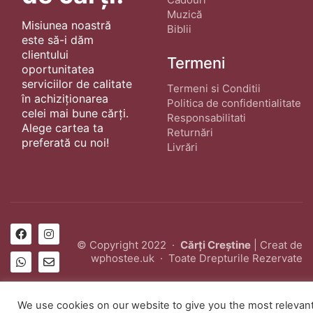
Muzică
Misiunea noastră
Biblii
este să-i dăm
clientului
Termeni
oportunitatea
serviciilor de calitate
Termeni si Conditii
în achiziționarea
Politica de confidentialitate
celei mai bune cărți.
Responsabilitati
Alege cartea ta
Returnări
preferată cu noi!
Livrări
© Copyright 2022 ·
Cărți Creștine
| Creat de
wphostee.uk
· Toate Drepturile Rezervate
We use cookies on our website to give you the most relevan