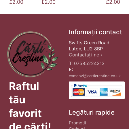
£
2.00
£
2.00
£
2.00
Informații contact
Swifts Green Road,
Luton, LU2 8BP
Contactați-ne ›
T:
07585224313
E:
comenzi@carticrestine.co.uk
Raftul
tău
favorit
Legături rapide
Promoții
de cărți!
Cadouri