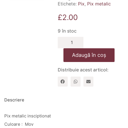
Etichete:
Pix
,
Pix metalic
£
2.00
9 în stoc
Cantitate
Pix
metalic
Adaugă în coș
inscriptionat
–
Roaga-
Distribuie acest articol:
te
neincetat
–
mov
Descriere
Pix metalic insciptionat
Culoare : Mov