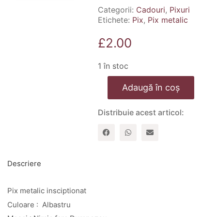
Categorii:
Cadouri
,
Pixuri
Etichete:
Pix
,
Pix metalic
£
2.00
1 în stoc
Cantitate
Adaugă în coș
Pix
metalic
inscriptionat
Distribuie acest articol:
–
Nimic
fara
Dumnezeu
–
albastru
Descriere
Pix metalic insciptionat
Culoare : Albastru