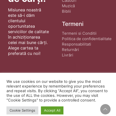
Cadouri
Muzică
Misiunea noastră
Biblii
este să-i dăm
clientului
Termeni
oportunitatea
serviciilor de calitate
Termeni si Conditii
în achiziționarea
Politica de confidentialitate
celei mai bune cărți.
Responsabilitati
Alege cartea ta
Returnări
preferată cu noi!
Livrări
We use cookies on our website to give you the most
relevant experience by remembering your preferences
and repeat visits. By clicking “Accept All”, you consent to
© Copyright 2022 ·
Cărți Creștine
| Creat de
the use of ALL the cookies. However, you may visit
wphostee.uk
· Toate Drepturile Rezervate
"Cookie Settings" to provide a controlled consent.
Cookie Settings
Accept All