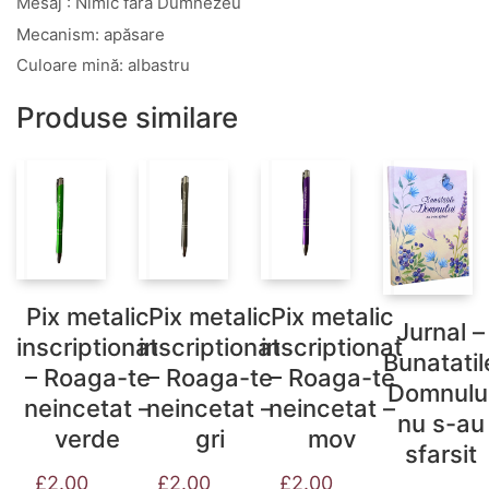
Mesaj : Nimic fara Dumnezeu
Mecanism: apăsare
Culoare mină: albastru
Produse similare
Pix metalic
Pix metalic
Pix metalic
Jurnal –
inscriptionat
inscriptionat
inscriptionat
Bunatatil
– Roaga-te
– Roaga-te
– Roaga-te
Domnulu
neincetat –
neincetat –
neincetat –
nu s-au
verde
gri
mov
sfarsit
£
2.00
£
2.00
£
2.00