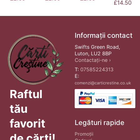
£
14.50
Informații contact
Swifts Green Road,
Luton, LU2 8BP
Contactați-ne ›
T:
07585224313
E:
comenzi@carticrestine.co.uk
Raftul
tău
favorit
Legături rapide
Promoții
de cărți!