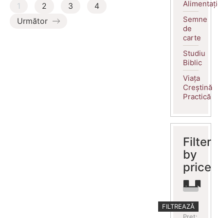
Alimentaț
1
2
3
4
Semne
Următor
de
carte
Studiu
Biblic
Viața
Creștină
Practică
Filter
by
price
Preț
Preț
FILTREAZĂ
minim
maxim
Preț: