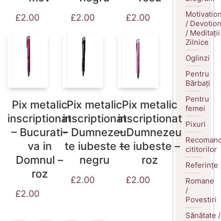
Motivatio
£
2.00
£
2.00
£
2.00
/ Devotio
/ Meditații
Zilnice
Oglinzi
Pentru
Bărbați
Pentru
Pix metalic
Pix metalic
Pix metalic
femei
inscriptionat
inscriptionat
inscriptionat
Pixuri
– Bucurati-
– Dumnezeu
– Dumnezeu
Recomand
va in
te iubeste –
te iubeste –
cititorilor
Domnul –
negru
roz
Referințe
roz
£
2.00
£
2.00
Romane
/
£
2.00
Povestiri
Sănătate /