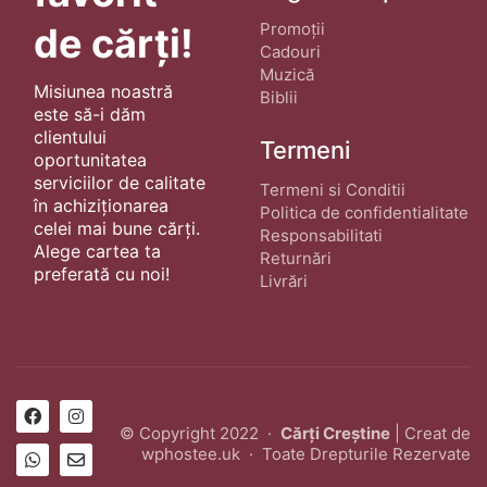
Promoții
de cărți!
Cadouri
Muzică
Misiunea noastră
Biblii
este să-i dăm
clientului
Termeni
oportunitatea
serviciilor de calitate
Termeni si Conditii
în achiziționarea
Politica de confidentialitate
celei mai bune cărți.
Responsabilitati
Alege cartea ta
Returnări
preferată cu noi!
Livrări
© Copyright 2022 ·
Cărți Creștine
| Creat de
wphostee.uk
· Toate Drepturile Rezervate