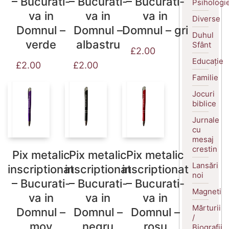
– Bucurati-
– Bucurati-
– Bucurati-
Psihologi
va in
va in
va in
Diverse
Domnul –
Domnul –
Domnul – gri
Duhul
verde
albastru
Sfânt
£
2.00
Educație
£
2.00
£
2.00
Familie
Jocuri
biblice
Jurnale
cu
mesaj
crestin
Pix metalic
Pix metalic
Pix metalic
Lansări
inscriptionat
inscriptionat
inscriptionat
noi
– Bucurati-
– Bucurati-
– Bucurati-
Magneti
va in
va in
va in
Mărturii
Domnul –
Domnul –
Domnul –
/
mov
negru
rosu
Biografii