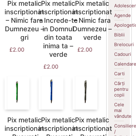
Pix metalic
Pix metalic
Pix metalic
Adolescen
inscriptionat
inscriptionat
inscriptionat
Agende
– Nimic fara
– Increde-te
– Nimic fara
Apologeti
Dumnezeu –
in Domnul
Dumnezeu –
Biblii
gri
din toata
verde
Brelocuri
inima ta –
£
2.00
£
2.00
verde
Cadouri
Calendar
£
2.00
Carti
Cărți
pentru
copii
Cele
mai
vândute
Pix metalic
Pix metalic
Pix metalic
Consilier
inscriptionat
inscriptionat
inscriptionat
/