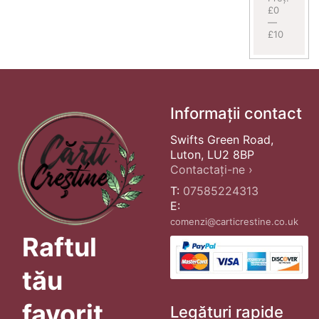
£0
—
£10
Informații contact
Swifts Green Road,
Luton, LU2 8BP
Contactați-ne ›
T:
07585224313
E:
comenzi@carticrestine.co.uk
Raftul
tău
favorit
Legături rapide