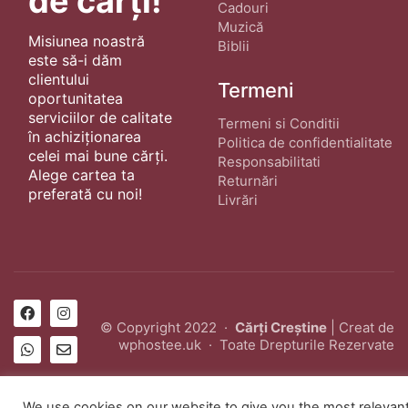
de cărți!
Cadouri
Muzică
Misiunea noastră
Biblii
este să-i dăm
clientului
Termeni
oportunitatea
serviciilor de calitate
Termeni si Conditii
în achiziționarea
Politica de confidentialitate
celei mai bune cărți.
Responsabilitati
Alege cartea ta
Returnări
preferată cu noi!
Livrări
© Copyright 2022 ·
Cărți Creștine
| Creat de
wphostee.uk
· Toate Drepturile Rezervate
We use cookies on our website to give you the most relevan