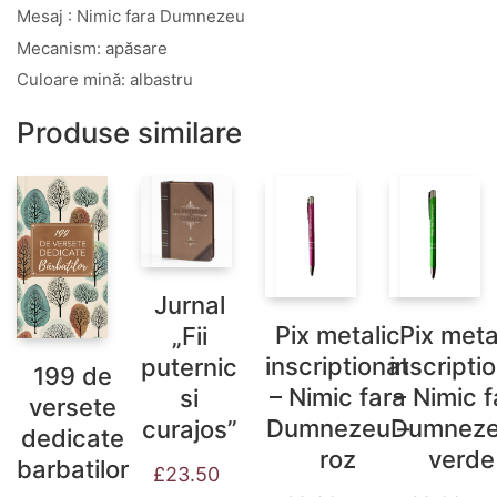
Mesaj : Nimic fara Dumnezeu
Mecanism: apăsare
Culoare mină: albastru
Produse similare
Jurnal
Pix metalic
Pix meta
„Fii
inscriptionat
inscripti
puternic
199 de
– Nimic fara
– Nimic f
si
versete
Dumnezeu –
Dumneze
curajos”
dedicate
roz
verde
barbatilor
£
23.50