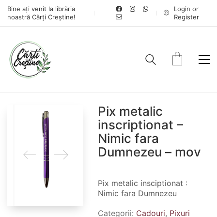
Bine ați venit la librăria
Login or
noastră Cărți Creștine!
Register
Pix metalic
inscriptionat –
Nimic fara
Dumnezeu – mov
Pix metalic insciptionat :
Nimic fara Dumnezeu
Categorii:
Cadouri
,
Pixuri