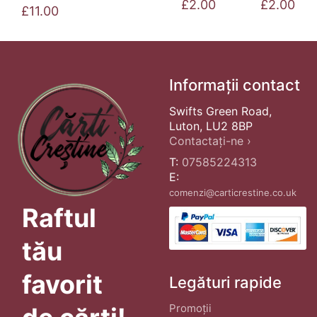
£
2.00
£
2.00
£
11.00
Informații contact
Swifts Green Road,
Luton, LU2 8BP
Contactați-ne ›
T:
07585224313
E:
comenzi@carticrestine.co.uk
Raftul
tău
favorit
Legături rapide
Promoții