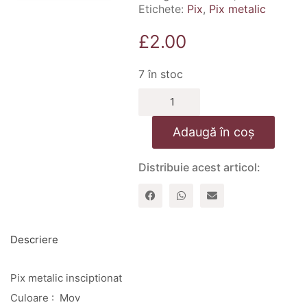
Etichete:
Pix
,
Pix metalic
£
2.00
7 în stoc
Cantitate
Pix
metalic
Adaugă în coș
inscriptionat
–
Nimic
Distribuie acest articol:
fara
Dumnezeu
–
mov
Descriere
Pix metalic insciptionat
Culoare : Mov