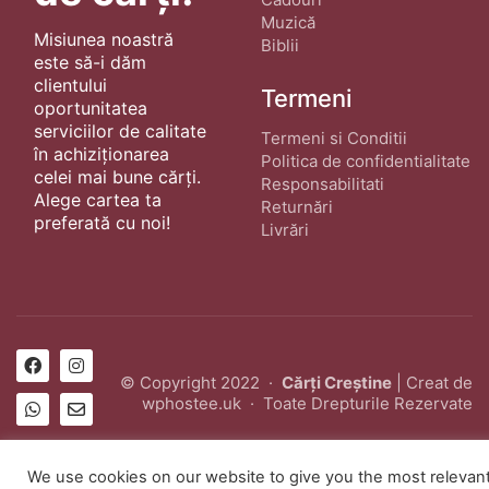
Muzică
Misiunea noastră
Biblii
este să-i dăm
clientului
Termeni
oportunitatea
serviciilor de calitate
Termeni si Conditii
în achiziționarea
Politica de confidentialitate
celei mai bune cărți.
Responsabilitati
Alege cartea ta
Returnări
preferată cu noi!
Livrări
© Copyright 2022 ·
Cărți Creștine
| Creat de
wphostee.uk
· Toate Drepturile Rezervate
We use cookies on our website to give you the most relevan