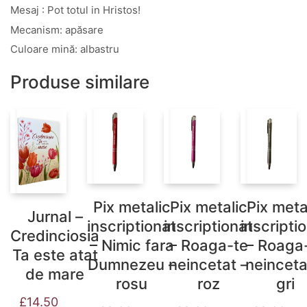
Mesaj : Pot totul in Hristos!
Mecanism: apăsare
Culoare mină: albastru
Produse similare
Pix metalic
Pix metalic
Pix meta
Jurnal –
inscriptionat
inscriptionat
inscripti
Credinciosia
– Nimic fara
– Roaga-te
– Roaga
Ta este atat
Dumnezeu –
neincetat –
neinceta
de mare
rosu
roz
gri
£
14.50