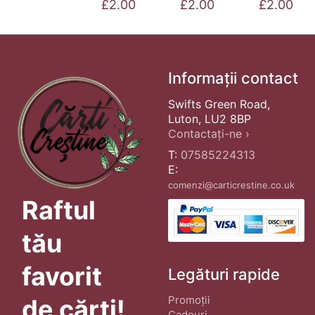
£
2.00
£
2.00
£
2.00
Informații contact
Swifts Green Road,
Luton, LU2 8BP
Contactați-ne ›
T:
07585224313
E:
comenzi@carticrestine.co.uk
Raftul
tău
favorit
Legături rapide
Promoții
de cărți!
Cadouri