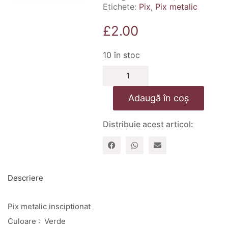
Etichete:
Pix
,
Pix metalic
£
2.00
10 în stoc
Cantitate
Pix
metalic
Adaugă în coș
inscriptionat
–
Pot
Distribuie acest articol:
totul
in
Hristos
-
verde
Descriere
Pix metalic insciptionat
Culoare : Verde