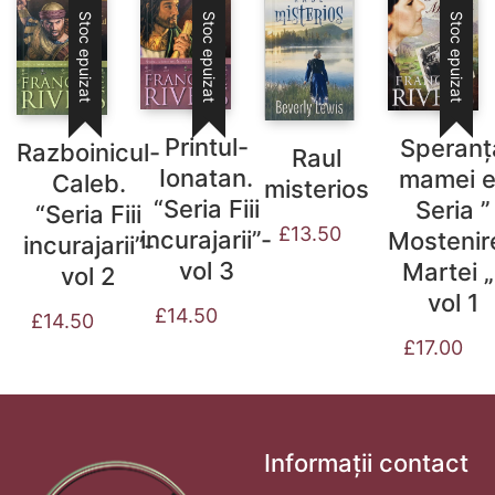
Stoc epuizat
Stoc epuizat
Stoc epuizat
Printul-
Speranț
Razboinicul-
Raul
Ionatan.
mamei e
Caleb.
misterios
“Seria Fiii
Seria ”
“Seria Fiii
£
13.50
incurajarii”-
Mostenir
incurajarii”-
vol 3
Martei „
vol 2
vol 1
£
14.50
£
14.50
£
17.00
Informații contact