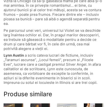
vizita la Chicago ca să-şi găsească mama pe care abia şi-o
mai amintea. În ce priveşte romantismul… ei bine, cu
ajutorul bunicii şi al celor trei mătuşi, acesta se va contura
frumos – poate prea frumos. Fiecare dintre ele – inclusiv
pioasa sa bunică – pare să aibă o agendă separată pentru
ea.
Pe parcursul unei veri, universul lui Violet se va deschide
larg înaintea ochilor ei. Dar, în pragul marilor descoperiri,
ea trebuie să găsească o modalitate pentru a decide ce
drum şi care bărbat vor fi, în cele din urmă, cea mai
potrivită alegere a vieţii ei.
Lynn Austin
a scris cateva lucrari de fictiune, inclusiv
„Taramuri ascunse”, „Locul femeii”, precum si „Fiicele
Evei”, lucrare care a castigat premiul Silver Angel. In afara
calitatilor ei de scriitoare, Lynn este cunoscuta, de
asemenea, ca vorbitoare de exceptie la conferinte, in
aziluri si la diferite evenimente in biserici si in scoli.
Impreuna cu sotul ei locuieste in Illinois si are trei copii.
Produse similare