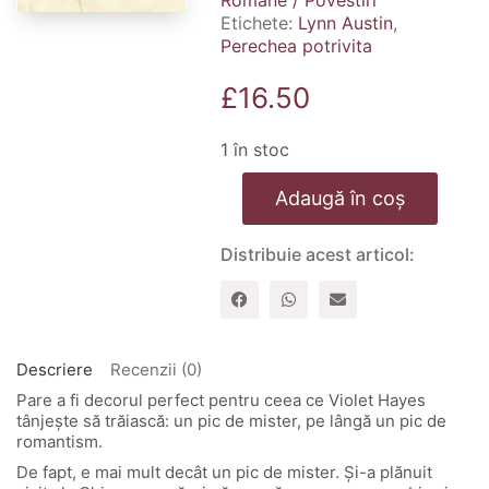
Romane / Povestiri
Etichete:
Lynn Austin
,
Perechea potrivita
£
16.50
1 în stoc
Cantitate
Adaugă în coș
Perechea
potrivita
Distribuie acest articol:
Descriere
Recenzii (0)
Pare a fi decorul perfect pentru ceea ce Violet Hayes
tânjeşte să trăiască: un pic de mister, pe lângă un pic de
romantism.
De fapt, e mai mult decât un pic de mister. Şi-a plănuit