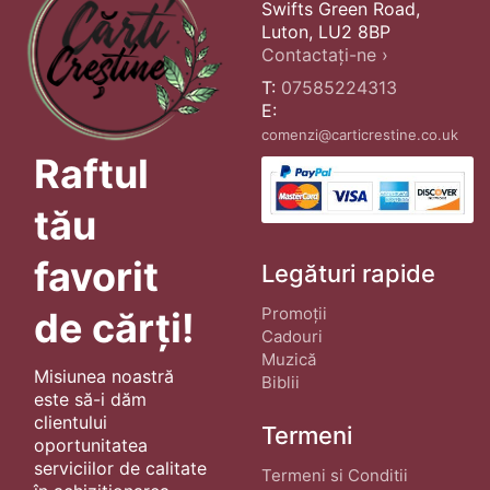
Swifts Green Road,
Luton, LU2 8BP
Contactați-ne ›
T:
07585224313
E:
comenzi@carticrestine.co.uk
Raftul
tău
favorit
Legături rapide
Promoții
de cărți!
Cadouri
Muzică
Misiunea noastră
Biblii
este să-i dăm
clientului
Termeni
oportunitatea
serviciilor de calitate
Termeni si Conditii