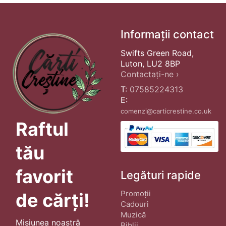
Informații contact
Swifts Green Road,
Luton, LU2 8BP
Contactați-ne ›
T:
07585224313
E:
comenzi@carticrestine.co.uk
Raftul
tău
favorit
Legături rapide
Promoții
de cărți!
Cadouri
Muzică
Misiunea noastră
Biblii