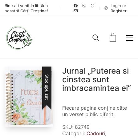
Bine ați venit la librăria
Login or
noastră Cărți Creștine!
Register
Jurnal „Puterea si
Stoc epuizat
cinstea sunt
imbracamintea ei”
Fiecare pagina conține câte
un verset biblic diferit.
SKU:
82749
Categorii:
Cadouri
,