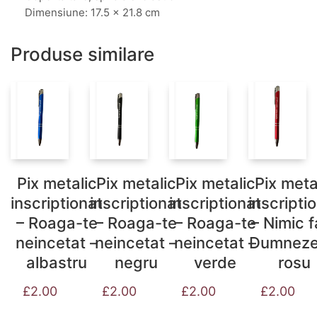
Dimensiune: 17.5 x 21.8 cm
Produse similare
Pix metalic
Pix metalic
Pix metalic
Pix meta
inscriptionat
inscriptionat
inscriptionat
inscripti
– Roaga-te
– Roaga-te
– Roaga-te
– Nimic f
neincetat –
neincetat –
neincetat –
Dumneze
albastru
negru
verde
rosu
£
2.00
£
2.00
£
2.00
£
2.00