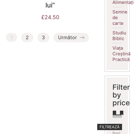
Alimentaț
lui”
Semne
£
24.50
de
carte
Studiu
1
2
3
Următor
Biblic
Viața
Creștină
Practică
Filter
by
price
Preț
Preț
FILTREAZĂ
minim
maxim
Preț: