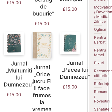
£
15.00
de
Motivatio
£
15.00
/ Devotio
bucurie”
/ Meditații
Zilnice
£
15.00
Oglinzi
Pentru
Bărbați
Pentru
femei
Jurnal
Jurnal
Pixuri
Jurnal
„Pacea lui
„Multumiti
Recomand
„Orice
cititorilor
Dumnezeu”
lui
lucru El
Referințe
Dumnezeu”
£
15.00
il face
Romane
frumos
£
15.00
/
Povestiri
la
vremea
Sănătate /