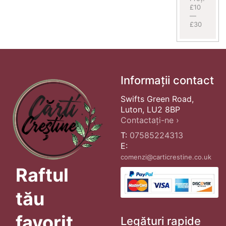
£10
—
£30
Informații contact
Swifts Green Road,
Luton, LU2 8BP
Contactați-ne ›
T:
07585224313
E:
comenzi@carticrestine.co.uk
Raftul
tău
favorit
Legături rapide