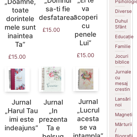
„El te
„Domnul
„Doamne,
Psihologi
va
sa-ti fie
toate
Diverse
acoperi
desfatarea”
dorintele
Duhul
cu
mele sunt
Sfânt
£
15.00
penele
inaintea
Educație
Lui”
Ta”
Familie
£
15.00
Jocuri
£
15.00
biblice
Jurnale
cu
mesaj
crestin
Lansări
Jurnal
Jurnal
Jurnal
noi
„Lucrul
„Harul Tau
„In
Magneti
acesta
imi este
prezenta
Mărturii
se va
indeajuns”
Ta e
/
intampla”
belsug
Biografii