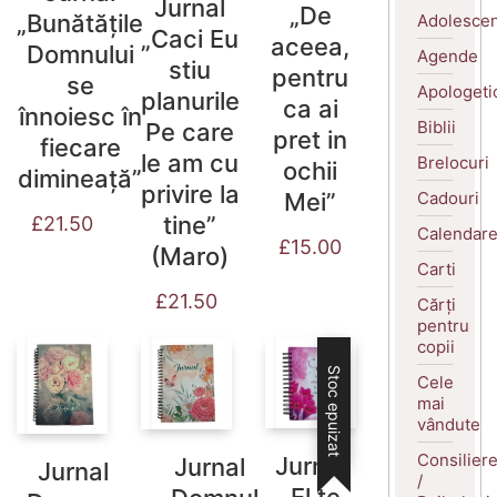
Jurnal
„De
„Bunătățile
Adolescen
„Caci Eu
aceea,
Domnului
Agende
stiu
pentru
se
Apologeti
planurile
ca ai
înnoiesc în
Biblii
Pe care
pret in
fiecare
le am cu
Brelocuri
ochii
dimineață”
privire la
Cadouri
Mei”
tine”
£
21.50
Calendar
£
15.00
(Maro)
Carti
£
21.50
Cărți
pentru
copii
Stoc epuizat
Cele
mai
vândute
Consilier
Jurnal
Jurnal
Jurnal
/