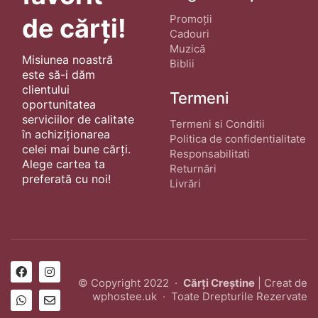
Promoții
de cărți!
Cadouri
Muzică
Misiunea noastră
Biblii
este să-i dăm
clientului
Termeni
oportunitatea
serviciilor de calitate
Termeni si Conditii
în achiziționarea
Politica de confidentialitate
celei mai bune cărți.
Responsabilitati
Alege cartea ta
Returnări
preferată cu noi!
Livrări
© Copyright 2022 ·
Cărți Creștine
| Creat de
wphostee.uk
· Toate Drepturile Rezervate