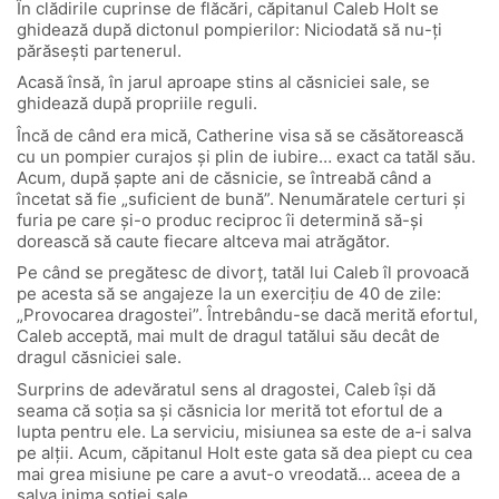
În clădirile cuprinse de flăcări, căpitanul Caleb Holt se
ghidează după dictonul pompierilor: Niciodată să nu-ți
părăsești partenerul.
Acasă însă, în jarul aproape stins al căsniciei sale, se
ghidează după propriile reguli.
Încă de când era mică, Catherine visa să se căsătorească
cu un pompier curajos și plin de iubire… exact ca tatăl său.
Acum, după șapte ani de căsnicie, se întreabă când a
încetat să fie „suficient de bună”. Nenumăratele certuri și
furia pe care și-o produc reciproc îi determină să-și
dorească să caute fiecare altceva mai atrăgător.
Pe când se pregătesc de divorț, tatăl lui Caleb îl provoacă
pe acesta să se angajeze la un exercițiu de 40 de zile:
„Provocarea dragostei”. Întrebându-se dacă merită efortul,
Caleb acceptă, mai mult de dragul tatălui său decât de
dragul căsniciei sale.
Surprins de adevăratul sens al dragostei, Caleb își dă
seama că soția sa și căsnicia lor merită tot efortul de a
lupta pentru ele. La serviciu, misiunea sa este de a-i salva
pe alții. Acum, căpitanul Holt este gata să dea piept cu cea
mai grea misiune pe care a avut-o vreodată… aceea de a
salva inima soției sale.