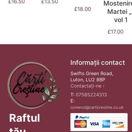
£
13.50
£
16.50
Mostenir
£
18.00
Martei „
vol 1
£
17.00
Informații contact
Swifts Green Road,
Luton, LU2 8BP
Contactați-ne ›
T:
07585224313
E:
comenzi@carticrestine.co.uk
Raftul
tău