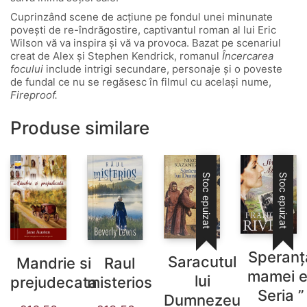
Cuprinzând scene de acțiune pe fondul unei minunate
povești de re-îndrăgostire, captivantul roman al lui Eric
Wilson vă va inspira și vă va provoca. Bazat pe scenariul
creat de Alex și Stephen Kendrick, romanul
Încercarea
focului
include intrigi secundare, personaje și o poveste
de fundal ce nu se regăsesc în filmul cu același nume,
Fireproof.
Produse similare
Stoc epuizat
Stoc epuizat
Speranț
Saracutul
Raul
Mandrie si
mamei e
lui
misterios
prejudecata
Seria ”
Dumnezeu