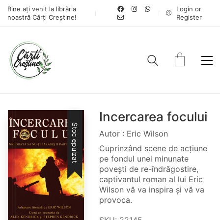
Bine ați venit la librăria
Login or
noastră Cărți Creștine!
Register
Incercarea focului
Stoc epuizat
Autor : Eric Wilson
Cuprinzând scene de acțiune
pe fondul unei minunate
povești de re-îndrăgostire,
captivantul roman al lui Eric
Wilson vă va inspira și vă va
provoca.