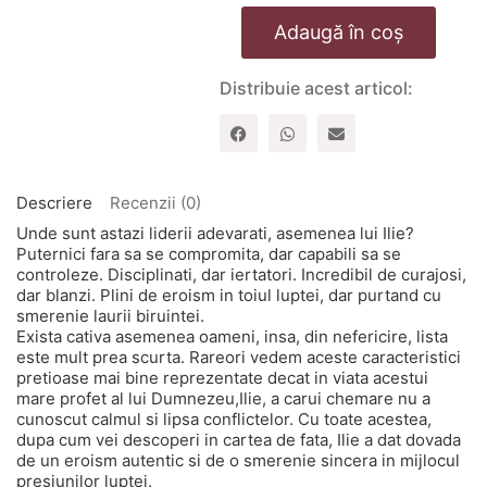
Cantitate
Adaugă în coș
Ilie
-
un
Distribuie acest articol:
om
al
modestiei
si
al
curajului
Descriere
Recenzii (0)
Unde sunt astazi liderii adevarati, asemenea lui Ilie?
Puternici fara sa se compromita, dar capabili sa se
controleze. Disciplinati, dar iertatori. Incredibil de curajosi,
dar blanzi. Plini de eroism in toiul luptei, dar purtand cu
smerenie laurii biruintei.
Exista cativa asemenea oameni, insa, din nefericire, lista
este mult prea scurta. Rareori vedem aceste caracteristici
pretioase mai bine reprezentate decat in viata acestui
mare profet al lui Dumnezeu,Ilie, a carui chemare nu a
cunoscut calmul si lipsa conflictelor. Cu toate acestea,
dupa cum vei descoperi in cartea de fata, Ilie a dat dovada
de un eroism autentic si de o smerenie sincera in mijlocul
presiunilor luptei.