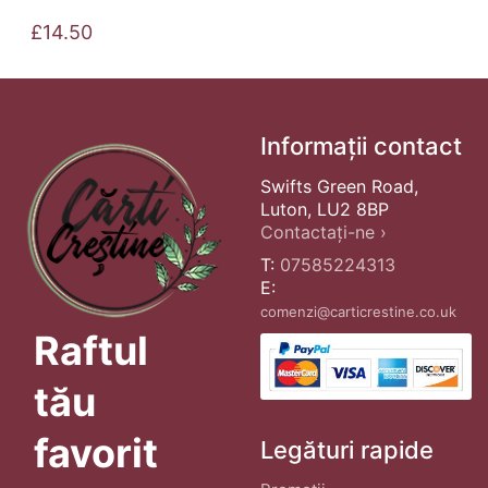
£
14.50
Informații contact
Swifts Green Road,
Luton, LU2 8BP
Contactați-ne ›
T:
07585224313
E:
comenzi@carticrestine.co.uk
Raftul
tău
favorit
Legături rapide