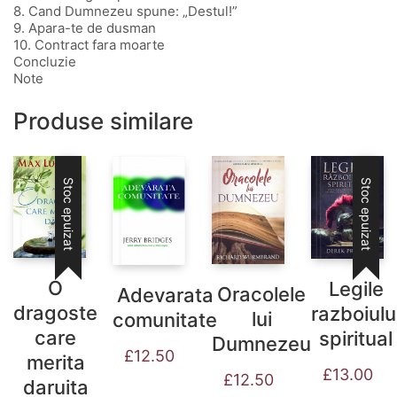
8. Cand Dumnezeu spune: „Destul!”
9. Apara-te de dusman
10. Contract fara moarte
Concluzie
Note
Produse similare
Stoc epuizat
Stoc epuizat
O
Legile
Oracolele
Adevarata
dragoste
razboiulu
lui
comunitate
care
spiritual
Dumnezeu
£
12.50
merita
£
13.00
£
12.50
daruita