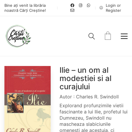
Bine ați venit la librăria
Login or
noastră Cărți Creștine!
Register
Ilie – un om al
modestiei si al
curajului
Autor : Charles R. Swindoll
Explorand profunzimile vietii
fascinante a lui Ilie, profetul lui
Dumnezeu, Swindoll nu
mascheaza slabiciunile
omenesti ale acestuia, ci