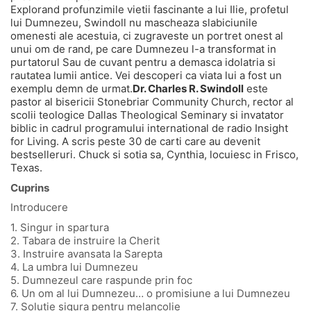
Explorand profunzimile vietii fascinante a lui Ilie, profetul
lui Dumnezeu, Swindoll nu mascheaza slabiciunile
omenesti ale acestuia, ci zugraveste un portret onest al
unui om de rand, pe care Dumnezeu l-a transformat in
purtatorul Sau de cuvant pentru a demasca idolatria si
rautatea lumii antice. Vei descoperi ca viata lui a fost un
exemplu demn de urmat.
Dr. Charles R. Swindoll
este
pastor al bisericii Stonebriar Community Church, rector al
scolii teologice Dallas Theological Seminary si invatator
biblic in cadrul programului international de radio Insight
for Living. A scris peste 30 de carti care au devenit
bestselleruri. Chuck si sotia sa, Cynthia, locuiesc in Frisco,
Texas.
Cuprins
Introducere
1. Singur in spartura
2. Tabara de instruire la Cherit
3. Instruire avansata la Sarepta
4. La umbra lui Dumnezeu
5. Dumnezeul care raspunde prin foc
6. Un om al lui Dumnezeu… o promisiune a lui Dumnezeu
7. Solutie sigura pentru melancolie