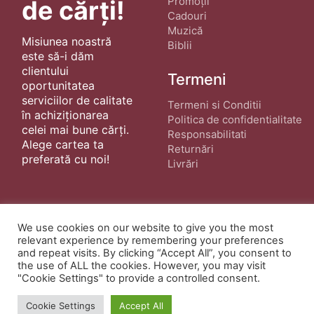
Promoții
de cărți!
Cadouri
Muzică
Misiunea noastră
Biblii
este să-i dăm
clientului
Termeni
oportunitatea
serviciilor de calitate
Termeni si Conditii
în achiziționarea
Politica de confidentialitate
celei mai bune cărți.
Responsabilitati
Alege cartea ta
Returnări
preferată cu noi!
Livrări
We use cookies on our website to give you the most
relevant experience by remembering your preferences
and repeat visits. By clicking “Accept All”, you consent to
© Copyright 2022 ·
Cărți Creștine
| Creat de
the use of ALL the cookies. However, you may visit
wphostee.uk
· Toate Drepturile Rezervate
"Cookie Settings" to provide a controlled consent.
Cookie Settings
Accept All