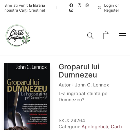
Bine ați venit la librăria
Login or
noastră Cărți Creștine!
Register
Groparul lui
Dumnezeu
Autor : John C. Lennox
L-a ingropat stiinta pe
Dumnezeu?
SKU:
24264
Categorii:
Apologetică
,
Carti