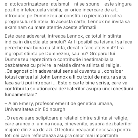
ei atotcuprinzatoare; ateismul – ni se spune – este singura
pozitie intelectuala viabila, iar orice incercare de a‑L
introduce pe Dumnezeu ar constitui o piedica in calea
progresului stiintei». In aceasta carte, Lennox ne invita sa
examinam cu mare atentie aceste afirmatii.
Este oare adevarat, intreaba Lennox, ca totul in stiinta
indica in directia ateismului? Ar fi posibil ca teismul sa faca
pereche mai buna cu stiinta, decat o face ateismul? L‑a
ingropat stiinta pe Dumnezeu, sau nu? Groparul lui
Dumnezeu reprezinta o contributie inestimabila la
dezbaterea cu privire la relatia dintre stiinta si religie.
„Ca agnostic in adevaratul sens al cuvantului, consider
totusi cartea lui John Lennox a fi cu totul de natura sa te
faca sa‑ti pui intrebari … Este o carte bine scrisa, care va
contribui la solutionarea dezbaterilor asupra unei chestiuni
fundamentale.”
– Alan Emery, profesor emerit de genetica umana,
Universitatea din Edinburgh
„O reevaluare sclipitoare a relatiei dintre stiinta si religie,
care arunca o lumina noua, binevenita, asupra dezbaterilor
majore din ziua de azi. O lectura neaparat necesara pentru
toti cei care reflecteaza asupra celor mai importante