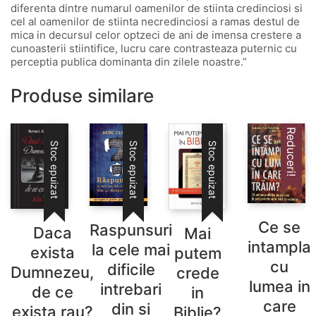
diferenta dintre numarul oamenilor de stiinta credinciosi si
cel al oamenilor de stiinta necredinciosi a ramas destul de
mica in decursul celor optzeci de ani de imensa crestere a
cunoasterii stiintifice, lucru care contrasteaza puternic cu
perceptia publica dominanta din zilele noastre.”
Produse similare
Reduceri!
Stoc epuizat
Stoc epuizat
Stoc epuizat
Ce se
Raspunsuri
Daca
Mai
intampla
la cele mai
exista
putem
cu
dificile
Dumnezeu,
crede
lumea in
intrebari
de ce
in
care
din si
exista rau?
Biblie?