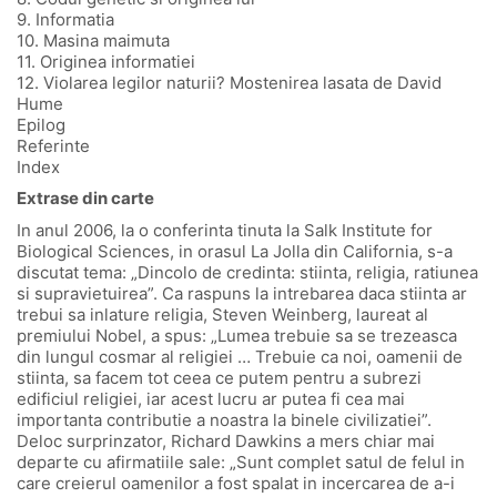
9. Informatia
10. Masina maimuta
11. Originea informatiei
12. Violarea legilor naturii? Mostenirea lasata de David
Hume
Epilog
Referinte
Index
Extrase din carte
In anul 2006, la o conferinta tinuta la Salk Institute for
Biological Sciences, in orasul La Jolla din California, s-a
discutat tema: „Dincolo de credinta: stiinta, religia, ratiunea
si supravietuirea”. Ca raspuns la intrebarea daca stiinta ar
trebui sa inlature religia, Steven Weinberg, laureat al
premiului Nobel, a spus: „Lumea trebuie sa se trezeasca
din lungul cosmar al religiei … Trebuie ca noi, oamenii de
stiinta, sa facem tot ceea ce putem pentru a subrezi
edificiul religiei, iar acest lucru ar putea fi cea mai
importanta contributie a noastra la binele civilizatiei”.
Deloc surprinzator, Richard Dawkins a mers chiar mai
departe cu afirmatiile sale: „Sunt complet satul de felul in
care creierul oamenilor a fost spalat in incercarea de a-i