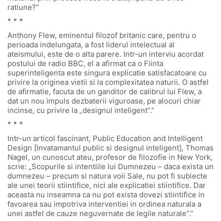
ratiune?”
* * *
Anthony Flew, eminentul filozof britanic care, pentru o
perioada indelungata, a fost liderul intelectual al
ateismului, este de o alta parere. Intr-un interviu acordat
postului de radio BBC, el a afirmat ca o Fiinta
superinteligenta este singura explicatie satisfacatoare cu
privire la originea vietii si la complexitatea naturii. O astfel
de afirmatie, facuta de un ganditor de calibrul lui Flew, a
dat un nou impuls dezbaterii viguroase, pe alocuri chiar
incinse, cu privire la „designul inteligent”.”
* * *
Intr-un articol fascinant, Public Education and Intelligent
Design [Invatamantul public si designul inteligent], Thomas
Nagel, un cunoscut ateu, profesor de filozofie in New York,
scrie: „Scopurile si intentiile lui Dumnezeu – daca exista un
dumnezeu – precum si natura voii Sale, nu pot fi subiecte
ale unei teorii stiintifice, nici ale explicatiei stiintifice. Dar
aceasta nu inseamna ca nu pot exista dovezi stiintifice in
favoarea sau impotriva interventiei in ordinea naturala a
unei astfel de cauze neguvernate de legile naturale”.”