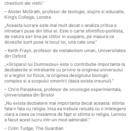
chestiuni ale vietii.”
– Alister McGrath, profesor de teologie, slujire si educatie,
King’s College, Londra
„Aceasta lucrare este mai mult decat o analiza critica a
intrebarii puse din titlul ei. Este o carte stiintifico‑politista,
de natura sa‑l tina pe cititor in suspans, pe masura ce
dovezile sunt puse la locul lor, una cate una.”
– Keith Frayn, profesor de metabolism uman, Universitatea
din Oxford
„«Groparul lui Dumnezeu» este o contributie importanta la
dezbaterile si intrebarile cu privire la originea universului
si a legilor lui fizice, la originea designului biologic
complex si a scopului omenirii (daca exista vreunul).”
– Chris Paraskeva, profesor de oncologie experimentala,
Universitatea din Bristol
„Nu exista dezbatere mai importanta decat aceasta: stiinta
fata‑n fata cu religia. Insa ea trebuie reluata cu o intelegere
clara a ceea ce inseamna de fapt si stiinta si religia. Lennox
a facut acest lucru intr‑un mod admirabil.”
– Colin Tudge, The Guardian