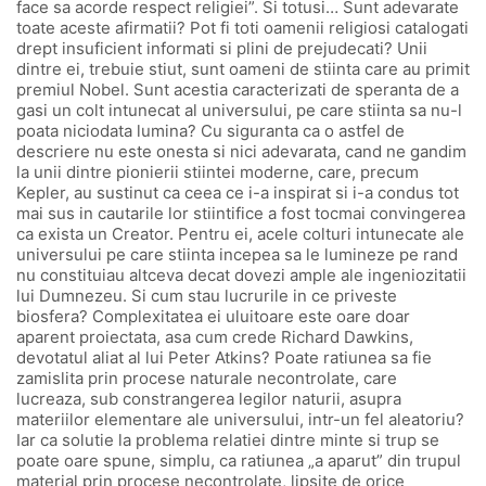
face sa acorde respect religiei”. Si totusi… Sunt adevarate
toate aceste afirmatii? Pot fi toti oamenii religiosi catalogati
drept insuficient informati si plini de prejudecati? Unii
dintre ei, trebuie stiut, sunt oameni de stiinta care au primit
premiul Nobel. Sunt acestia caracterizati de speranta de a
gasi un colt intunecat al universului, pe care stiinta sa nu-l
poata niciodata lumina? Cu siguranta ca o astfel de
descriere nu este onesta si nici adevarata, cand ne gandim
la unii dintre pionierii stiintei moderne, care, precum
Kepler, au sustinut ca ceea ce i-a inspirat si i-a condus tot
mai sus in cautarile lor stiintifice a fost tocmai convingerea
ca exista un Creator. Pentru ei, acele colturi intunecate ale
universului pe care stiinta incepea sa le lumineze pe rand
nu constituiau altceva decat dovezi ample ale ingeniozitatii
lui Dumnezeu. Si cum stau lucrurile in ce priveste
biosfera? Complexitatea ei uluitoare este oare doar
aparent proiectata, asa cum crede Richard Dawkins,
devotatul aliat al lui Peter Atkins? Poate ratiunea sa fie
zamislita prin procese naturale necontrolate, care
lucreaza, sub constrangerea legilor naturii, asupra
materiilor elementare ale universului, intr-un fel aleatoriu?
Iar ca solutie la problema relatiei dintre minte si trup se
poate oare spune, simplu, ca ratiunea „a aparut” din trupul
material prin procese necontrolate, lipsite de orice