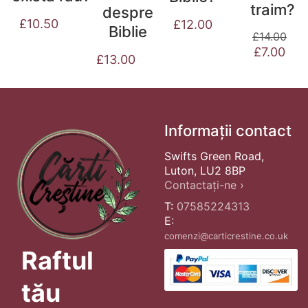
traim?
despre
£
10.50
£
12.00
Biblie
£
14.00
Prețul
Preț
£
7.00
£
13.00
inițial
cure
a
este
fost:
£7.0
£14.00.
Informații contact
Swifts Green Road,
Luton, LU2 8BP
Contactați-ne ›
T:
07585224313
E:
comenzi@carticrestine.co.uk
Raftul
tău