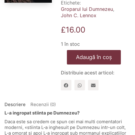
Etichete:
Groparul lui Dumnezeu
,
John C. Lennox
£
16.00
1 în stoc
Cantitate
Adaugă în coș
Groparul
lui
Dumnezeu
Distribuie acest articol:
Descriere
Recenzii (0)
L-a ingropat stiinta pe Dumnezeu?
Daca este sa credem ce spun cei mai multi comentatori
moderni, «stiinta L‑a inghesuit pe Dumnezeu intr-un colt,
L‑a omorat si apoi L‑a ingropat sub mormanul explicatiilor