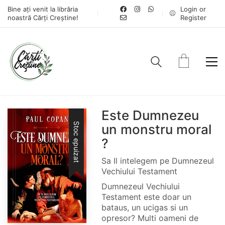
Bine ați venit la librăria
Login or
noastră Cărți Creștine!
Register
Este Dumnezeu
Stoc epuizat
un monstru moral
?
Sa Il intelegem pe Dumnezeul
Vechiului Testament
Dumnezeul Vechiului
Testament este doar un
bataus, un ucigas si un
opresor? Multi oameni de