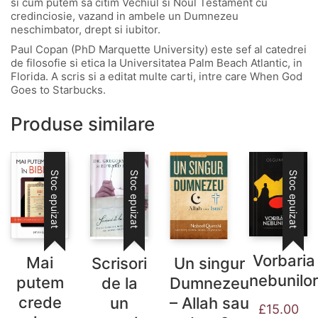
si cum putem sa citim Vechiul si Noul Testament cu
credinciosie, vazand in ambele un Dumnezeu
neschimbator, drept si iubitor.
Paul Copan (PhD Marquette University) este sef al catedrei
de filosofie si etica la Universitatea Palm Beach Atlantic, in
Florida. A scris si a editat multe carti, intre care When God
Goes to Starbucks.
Produse similare
Stoc epuizat
Stoc epuizat
Stoc epuizat
Vorbaria
Mai
Scrisori
Un singur
nebunilor
putem
de la
Dumnezeu
crede
un
– Allah sau
£
15.00