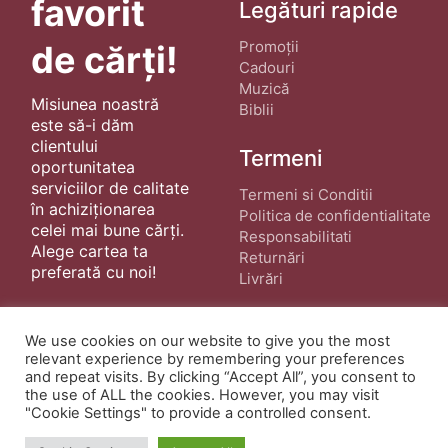
favorit
Legături rapide
Promoții
de cărți!
Cadouri
Muzică
Misiunea noastră
Biblii
este să-i dăm
clientului
Termeni
oportunitatea
serviciilor de calitate
Termeni si Conditii
în achiziționarea
Politica de confidentialitate
celei mai bune cărți.
Responsabilitati
Alege cartea ta
Returnări
preferată cu noi!
Livrări
We use cookies on our website to give you the most
relevant experience by remembering your preferences
and repeat visits. By clicking “Accept All”, you consent to
the use of ALL the cookies. However, you may visit
"Cookie Settings" to provide a controlled consent.
© Copyright 2022 ·
Cărți Creștine
| Creat de
wphostee.uk
· Toate Drepturile Rezervate