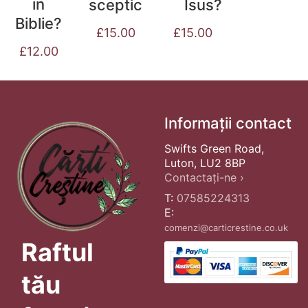
in
sceptic
Isus?
Biblie?
£
15.00
£
15.00
£
12.00
Informații contact
Swifts Green Road,
Luton, LU2 8BP
Contactați-ne ›
T:
07585224313
E:
comenzi@carticrestine.co.uk
Raftul
tău