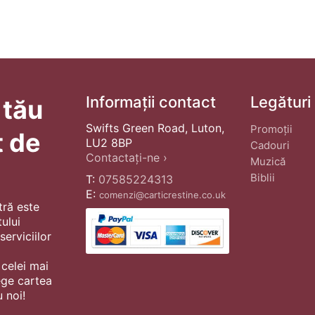
inițial
a
fost:
£18.00.
Informații contact
Legături
 tău
Swifts Green Road, Luton,
Promoții
t de
LU2 8BP
Cadouri
Contactați-ne ›
Muzică
Biblii
T:
07585224313
E:
comenzi@carticrestine.co.uk
tră este
ului
erviciilor
 celei mai
ege cartea
 noi!