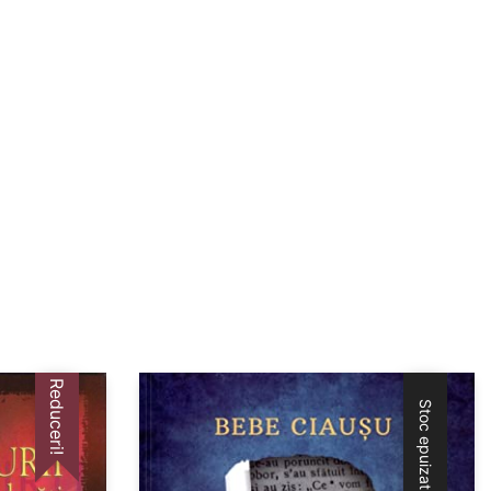
Reduceri!
Stoc epuizat