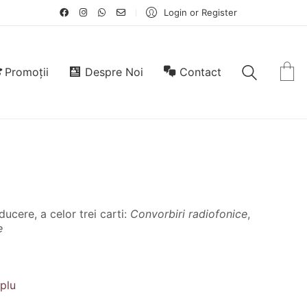
Login or Register
Promoții
Despre Noi
Contact
ducere, a celor trei carti:
Convorbiri radiofonice
,
e
mplu