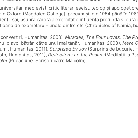
versitar, medievist, critic literar, eseist, teolog şi apologet creş
a din Oxford (Magdalen College), precum şi, din 1954 până în 1963
nţii săi, asupra cărora a exercitat o influenţă profiindă şi durabi
ilioane de exemplare – unele dintre ele (Chronicles of Namia, bu
.
convertiri, Humanitas, 2008),
Miracles, The Four Loves, The Pr
nui diavol bătrân către unul mai tânăr, Humanitas, 2003),
Mere Ch
lumi, Humanitas, 2011),
Surprised by Joy
(Surprins de bucurie, 
nistn, Humanitas, 2011),
Reflections on the Psalms
(Meditaţii la P
colm
(Rugăciune: Scrisori către Malcolm).