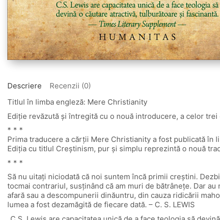
Descriere
Recenzii (0)
Titlul în limba engleză: Mere Christianity
Ediţie revăzută şi întregită cu o nouă introducere, a celor tre
* * *
Prima traducere a cărții Mere Christianity a fost publicată în 
Ediția cu titlul Creștinism, pur și simplu reprezintă o nouă tr
* * *
Să nu uitați niciodată că noi suntem încă primii creștini. Dezbi
tocmai contrariul, susținând că am muri de bătrânețe. Dar au ma
afară sau a descompunerii dinăuntru, din cauza ridicării mahom
lumea a fost dezamăgită de fiecare dată. – C. S. LEWIS
„C.S. Lewis are capacitatea unică de a face teologia să devină 