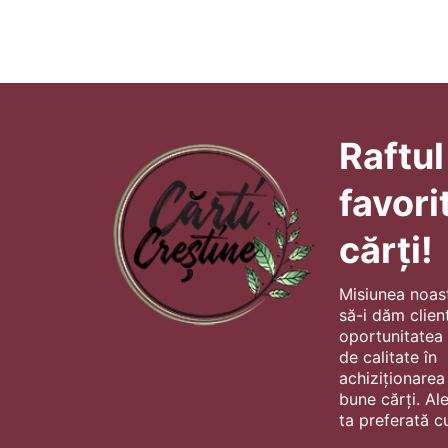
Raftul
favori
cărți!
Misiunea noas
să-i dăm client
oportunitatea s
de calitate în
achiziționarea
bune cărți. Al
ta preferată cu