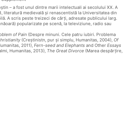
tin – a fost unul dintre marii intelectuali ai secolului XX. A
, literatură medievală şi renascentistă la Universitatea din
lă. A scris peste treizeci de cărţi, adresate publicului larg.
năoară) popularizate pe scenă, la televiziune, radio sau
oblem of Pain
(Despre minuni. Cele patru iubiri. Problema
ristianity
(Creştinistn, pur şi simplu, Humanitas, 2004),
Of
Humanitas, 2011),
Fern-seed and Elephants
and Other
Essays
salmi, Humanitas, 2013),
The Great Divorce
(Marea despărţire,