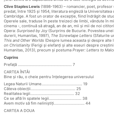
Clive Staples Lewis
(1898-1963) – romancier, poet, profesor uni
predat, între 1925 şi 1954, literatura engleză la Universitate
Cambridge. A fost un orator de excepţie, fiind îndrăgit de stude
Operele sale, traduse în peste treizeci de limbi, vândute în m
cinema -, continuă să atragă, an de an, mii şi mii de noi cititori
Opera:
Surprised by Joy
(Surprins de Bucurie. Povestea unei 
durerii, Humanitas, 1997),
The Screwtape Letters
(Sfaturile u
This and Other Worlds
(Despre lumea aceasta şi despre alte 
on Christianity
(Ferigi şi elefanţi şi alte eseuri despre creşti
Humanitas, 2013), precum şi postuma
Prayer: Letters to Mal
Cuprins
Prefaţă …………………………………………….. 7
CARTEA ÎNTÂI
Bine şi rău, o cheie pentru înţelegerea universului
Legea Naturii Umane…………………………………. 19
Câteva obiecţii…………………………………….. 25
Realitatea legii……………………………………. 32
Ce se află în spatele legii………………………….. 38
Avem motiv să fim neliniştiţi………………………… 44
CARTEA A DOUA