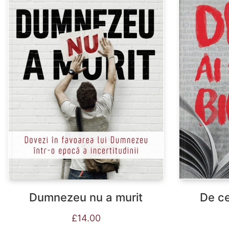
Dumnezeu nu a murit
De ce
£
14.00