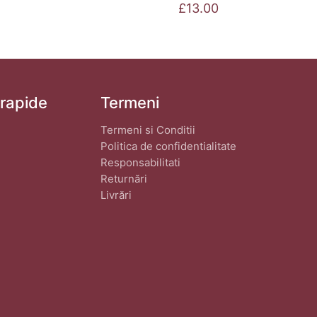
curent
£
13.00
este:
£9.00.
 rapide
Termeni
Termeni si Conditii
Politica de confidentialitate
Responsabilitati
Returnări
Livrări