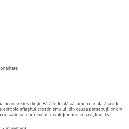
sonalitate
bia acum ne ies dinții. Fără îndoială că lumea din afară crede
e apropie sfârșitul creștinismului, din cauza persecuțiilor din
ridicării marilor mișcări revoluționare anticreștine. Dar
y Supplement