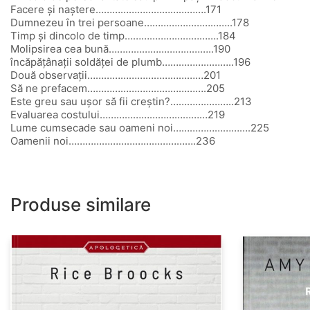
Facere şi naştere………………………………….171
Dumnezeu în trei persoane…………………………..178
Timp şi dincolo de timp…………………………….184
Molipsirea cea bună………………………………..190
încăpăţânaţii soldăţei de plumb……………………..196
Două observaţii……………………………………201
Să ne prefacem…………………………………….205
Este greu sau uşor să fii creştin?…………………..213
Evaluarea costului…………………………………219
Lume cumsecade sau oameni noi……………………….225
Oamenii noi……………………………………….236
Produse similare