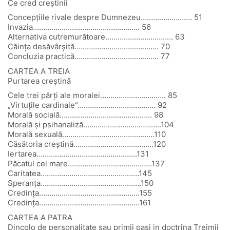
Ce cred creştinii
Concepţiile rivale despre Dumnezeu……………………. 51
Invazia……………………………………………. 56
Alternativa cutremurătoare…………………………… 63
Căinţa desăvârşită………………………………….. 70
Concluzia practică………………………………….. 77
CARTEA A TREIA
Purtarea creştină
Cele trei părţi ale moralei………………………….. 85
„Virtuţile cardinale“……………………………….. 92
Morală socială……………………………………… 98
Morală şi psihanaliză………………………………..104
Morală sexuală………………………………………110
Căsătoria creştină…………………………………120
Iertarea………………………………………….131
Păcatul cel mare…………………………………..137
Caritatea…………………………………………145
Speranţa………………………………………….150
Credinţa………………………………………….155
Credinţa………………………………………….161
CARTEA A PATRA
Dincolo de personalitate sau primii paşi in doctrina Treimii