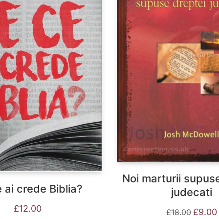
Noi marturii supus
 ai crede Biblia?
judecati
£
12.00
Prețul
£
9.00
£
18.00