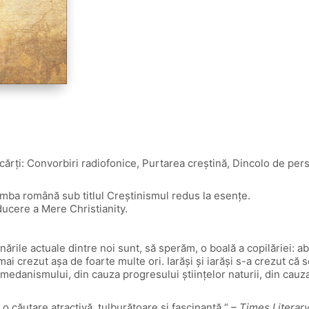
i cărţi: Convorbiri radiofonice, Purtarea creștină, Dincolo de per
limba română sub titlul Creștinismul redus la esențe.
aducere a Mere Christianity.
nările actuale dintre noi sunt, să sperăm, o boală a copilăriei: a
i crezut așa de foarte multe ori. Iarăși și iarăși s-a crezut că s
edanismului, din cauza progresului științelor naturii, din cauza 
o căutare atractivă, tulburătoare și fascinantă.“
– Times Literar