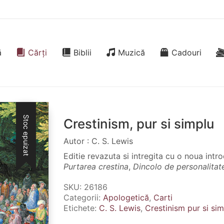
ă
Cărți
Biblii
Muzică
Cadouri
Stoc epuizat
Crestinism, pur si simplu
Autor : C. S. Lewis
Editie revazuta si intregita cu o noua intro
Purtarea crestina
,
Dincolo de personalitat
SKU:
26186
Categorii:
Apologetică
,
Carti
Etichete:
C. S. Lewis
,
Crestinism pur si si