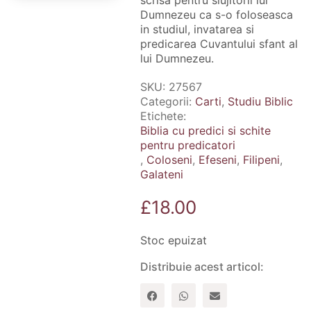
scrisa pentru slujitorii lui
Dumnezeu ca s-o foloseasca
in studiul, invatarea si
predicarea Cuvantului sfant al
lui Dumnezeu.
SKU:
27567
Categorii:
Carti
,
Studiu Biblic
Etichete:
Biblia cu predici si schite
pentru predicatori
,
Coloseni
,
Efeseni
,
Filipeni
,
Galateni
£
18.00
Stoc epuizat
Distribuie acest articol: