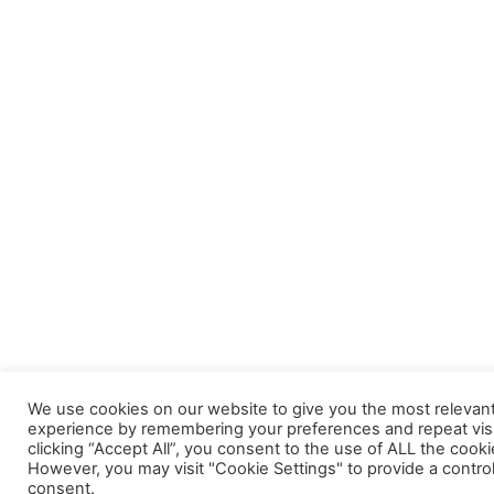
We use cookies on our website to give you the most relevan
experience by remembering your preferences and repeat visi
clicking “Accept All”, you consent to the use of ALL the cooki
However, you may visit "Cookie Settings" to provide a contro
consent.