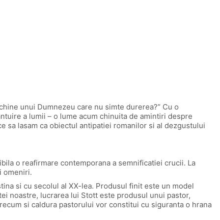
 inchine unui Dumnezeu care nu simte durerea?” Cu o
ntuire a lumii – o lume acum chinuita de amintiri despre
e sa lasam ca obiectul antipatiei romanilor si al dezgustului
sibila o reafirmare contemporana a semnificatiei crucii. La
i omeniri.
tina si cu secolul al XX-lea. Produsul finit este un model
ei noastre, lucrarea lui Stott este produsul unui pastor,
precum si caldura pastorului vor constitui cu siguranta o hrana