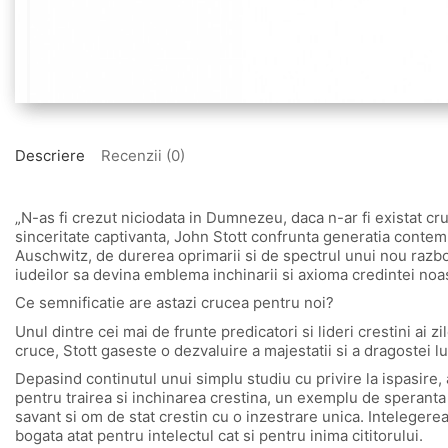
Descriere
Recenzii (0)
„N-as fi crezut niciodata in Dumnezeu, daca n-ar fi existat 
sinceritate captivanta, John Stott confrunta generatia contem
Auschwitz, de durerea oprimarii si de spectrul unui nou razboi
iudeilor sa devina emblema inchinarii si axioma credintei noa
Ce semnificatie are astazi crucea pentru noi?
Unul dintre cei mai de frunte predicatori si lideri crestini ai
cruce, Stott gaseste o dezvaluire a majestatii si a dragostei 
Depasind continutul unui simplu studiu cu privire la ispasire, 
pentru trairea si inchinarea crestina, un exemplu de speranta s
savant si om de stat crestin cu o inzestrare unica. Intelegere
bogata atat pentru intelectul cat si pentru inima cititorului.