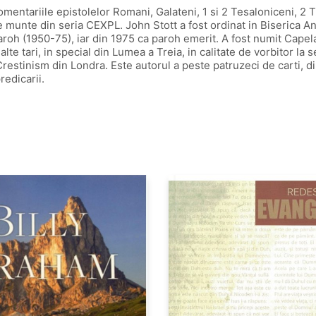
omentariile epistolelor Romani, Galateni, 1 si 2 Tesaloniceni, 2 
nte din seria CEXPL. John Stott a fost ordinat in Biserica Angli
roh (1950-75), iar din 1975 ca paroh emerit. A fost numit Capel
e tari, in special din Lumea a Treia, in calitate de vorbitor la s
u Crestinism din Londra. Este autorul a peste patruzeci de carti, 
redicarii.