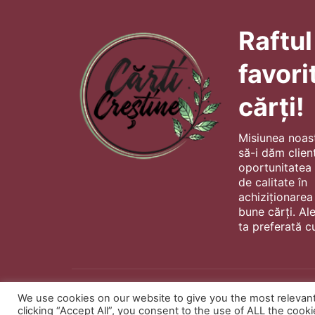
Raftul
favori
cărți!
Misiunea noas
să-i dăm client
oportunitatea s
de calitate în
achiziționarea
bune cărți. Al
ta preferată cu
We use cookies on our website to give you the most relevan
clicking “Accept All”, you consent to the use of ALL the cook