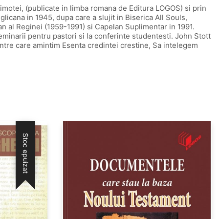
Timotei, (publicate in limba romana de Editura LOGOS) si prin
cana in 1945, dupa care a slujit in Biserica All Souls,
an al Reginei (1959-1991) si Capelan Suplimentar in 1991.
eminarii pentru pastori si la conferinte studentesti. John Stott
dintre care amintim Esenta credintei crestine, Sa intelegem
Stoc epuizat