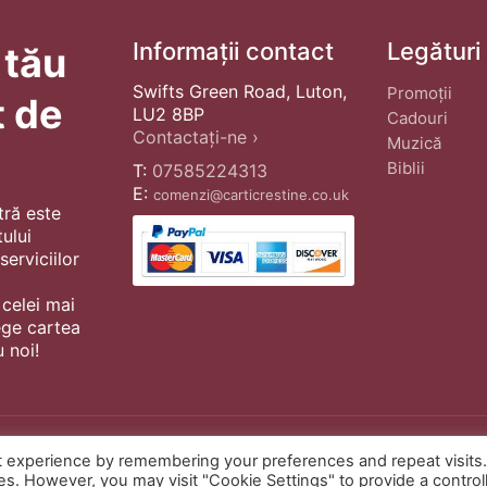
Informații contact
Legături
 tău
Swifts Green Road, Luton,
Promoții
t de
LU2 8BP
Cadouri
Contactați-ne ›
Muzică
Biblii
T:
07585224313
E:
comenzi@carticrestine.co.uk
tră este
ului
erviciilor
 celei mai
ege cartea
 noi!
t experience by remembering your preferences and repeat visits
© Copyright 2022 ·
Cărți Creștine
| Cr
ies. However, you may visit "Cookie Settings" to provide a control