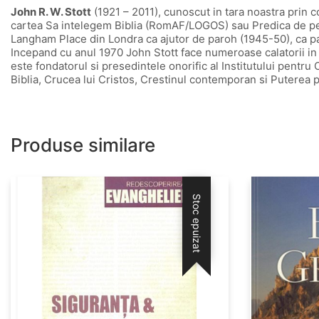
John R. W. Stott
(1921 – 2011), cunoscut in tara noastra prin c
cartea Sa intelegem Biblia (RomAF/LOGOS) sau Predica de pe mu
Langham Place din Londra ca ajutor de paroh (1945-50), ca pa
Incepand cu anul 1970 John Stott face numeroase calatorii in alt
este fondatorul si presedintele onorific al Institutului pentr
Biblia, Crucea lui Cristos, Crestinul contemporan si Puterea p
Produse similare
Stoc epuizat