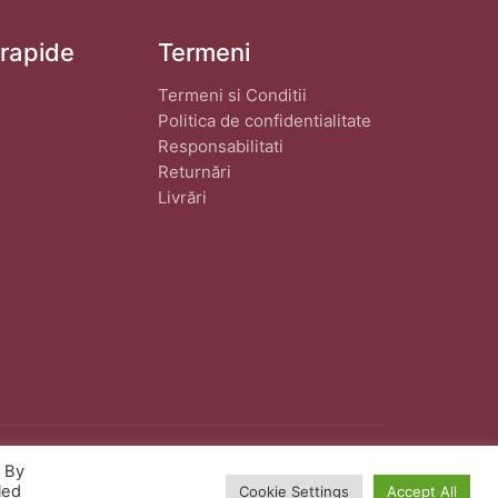
 rapide
Termeni
Termeni si Conditii
Politica de confidentialitate
Responsabilitati
Returnări
Livrări
. By
eat de
wphostee.uk
· Toate Drepturile Rezervate
led
Cookie Settings
Accept All