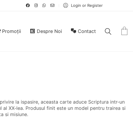
Login or Register
Promoții
Despre Noi
Contact
rivire la ispasire, aceasta carte aduce Scriptura intr-un
l al XX-lea. Produsul finit este un model pentru trairea si
a si misiune.