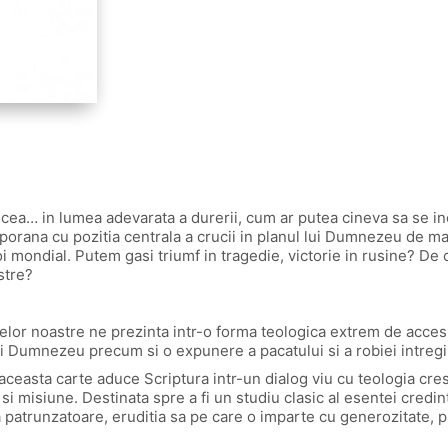
crucea… in lumea adevarata a durerii, cum ar putea cineva sa se
porana cu pozitia centrala a crucii in planul lui Dumnezeu de ma
 mondial. Putem gasi triumf in tragedie, victorie in rusine? De c
stre?
 zilelor noastre ne prezinta intr-o forma teologica extrem de acce
lui Dumnezeu precum si o expunere a pacatului si a robiei intregi
aceasta carte aduce Scriptura intr-un dialog viu cu teologia cres
i misiune. Destinata spre a fi un studiu clasic al esentei credint
a patrunzatoare, eruditia sa pe care o imparte cu generozitate, 