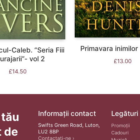
Primavara inimilor
ul-Caleb. “Seria Fiii
urajarii”- vol 2
£
13.00
£
14.50
Informații contact
Legături
 tău
Swifts Green Road, Luton,
Promoții
t de
LU2 8BP
Cadouri
Contactați-ne ›
Muzică