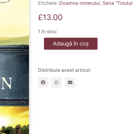
Etichete:
Doamna minerului
,
Seria "Tinutul
£
13.00
1 în stoc
Cantitate
Adaugă în coș
Doamna
minerului.
Seria
"Tinutul
apelor
Distribuie acest articol:
stralucitoare"
-
vol.
2