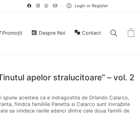
Login or Register
Promoții
Despre Noi
Contact
inutul apelor stralucitoare” – vol. 2
ii spune acesteia ca e indragostita de Orlando Calarco,
ranta, fiindca familiile Panetta si Calarco sunt invrajbite
oate sa vindece ranile adanci dintre cele doua familii de