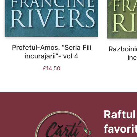
Profetul-Amos. “Seria Fiii
Razboinic
incurajarii”- vol 4
inc
£
14.50
Raftul
favori