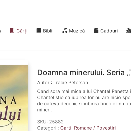
ă
Cărți
Biblii
Muzică
Cadouri
Doamna minerului. Seria „T
Autor : Tracie Peterson
Cand sora mai mica a lui Chantel Panetta 
Chantel stie ca iubirea lor nu are nicio spe
de cateva decenii, si iubirea tinerilor nu p
mineri.
SKU:
25882
Categorii:
Carti
,
Romane / Povestiri