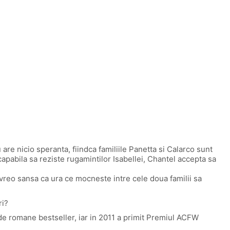
are nicio speranta, fiindca familiile Panetta si Calarco sunt
ncapabila sa reziste rugamintilor Isabellei, Chantel accepta sa
e vreo sansa ca ura ce mocneste intre cele doua familii sa
ri?
de romane bestseller, iar in 2011 a primit Premiul ACFW