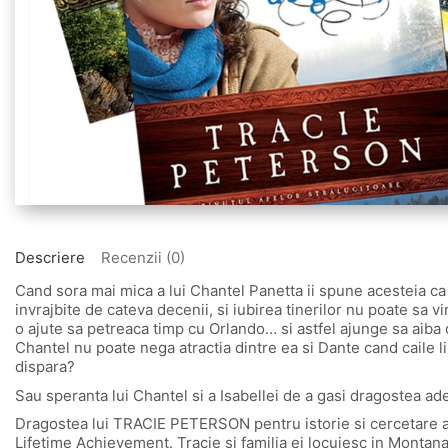
Descriere
Recenzii (0)
Cand sora mai mica a lui Chantel Panetta ii spune acesteia ca e
invrajbite de cateva decenii, si iubirea tinerilor nu poate sa v
o ajute sa petreaca timp cu Orlando… si astfel ajunge sa aiba 
Chantel nu poate nega atractia dintre ea si Dante cand caile li
dispara?
Sau speranta lui Chantel si a Isabellei de a gasi dragostea ad
Dragostea lui TRACIE PETERSON pentru istorie si cercetare al
Lifetime Achievement. Tracie si familia ei locuiesc in Montana