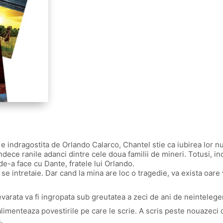
 indragostita de Orlando Calarco, Chantel stie ca iubirea lor nu 
indece ranile adanci dintre cele doua familii de mineri. Totusi, i
de-a face cu Dante, fratele lui Orlando.
 se intretaie. Dar cand la mina are loc o tragedie, va exista oar
evarata va fi ingropata sub greutatea a zeci de ani de neintelege
imenteaza povestirile pe care le scrie. A scris peste nouazeci 
.