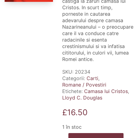
castiga la zaruri camasa lui
Cristos. In scurt timp,
porneste in cautarea
adevarului despre camasa
Nazarineanului – o preocupare
care il va conduce catre
radacinile si esenta
crestinismului si va infatisa
cititorului, in culori vii, lumea
Romei antice.
SKU:
20234
Categorii:
Carti
,
Romane / Povestiri
Etichete:
Camasa lui Cristos
,
Lloyd C. Douglas
£
16.50
1 în stoc
Cantitate