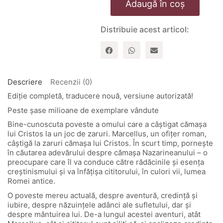
Adaugă în coș
Camasa
lui
Cristos
Distribuie acest articol:
Descriere
Recenzii (0)
Ediție completă, traducere nouă, versiune autorizată!
Peste șase milioane de exemplare vândute
Bine-cunoscuta poveste a omului care a câștigat cămașa
lui Cristos la un joc de zaruri. Marcellus, un ofițer roman,
câștigă la zaruri cămașa lui Cristos. În scurt timp, pornește
în căutarea adevărului despre cămașa Nazarineanului – o
preocupare care îl va conduce către rădăcinile și esența
creștinismului și va înfățișa cititorului, în culori vii, lumea
Romei antice.
O poveste mereu actuală, despre aventură, credință și
iubire, despre năzuințele adânci ale sufletului, dar și
despre mântuirea lui. De-a lungul acestei aventuri, atât