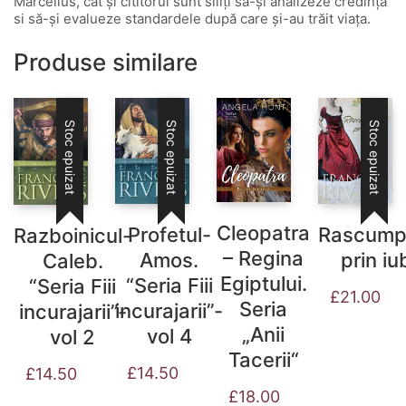
Marcellus, cât și cititorul sunt siliți să-și analizeze credința
si să-și evalueze standardele după care și-au trăit viața.
Produse similare
Stoc epuizat
Stoc epuizat
Stoc epuizat
Cleopatra
Rascump
Profetul-
Razboinicul-
– Regina
prin iu
Amos.
Caleb.
Egiptului.
“Seria Fiii
“Seria Fiii
£
21.00
Seria
incurajarii”-
incurajarii”-
„Anii
vol 4
vol 2
Tacerii“
£
14.50
£
14.50
£
18.00