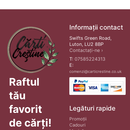
Informații contact
Swifts Green Road,
Luton, LU2 8BP
Contactați-ne ›
T:
07585224313
E:
comenzi@carticrestine.co.uk
Raftul
tău
favorit
Legături rapide
Promoții
de cărți!
Cadouri